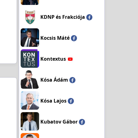
KDNP és Frakciója
Kocsis Máté
Kontextus
Kósa Ádám
Kósa Lajos
Kubatov Gábor