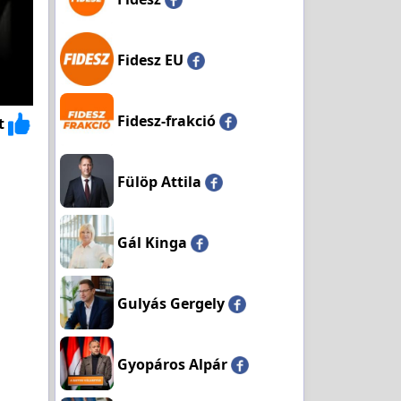
Fidesz EU
Fidesz-frakció
t
Fülöp Attila
Gál Kinga
Gulyás Gergely
Gyopáros Alpár