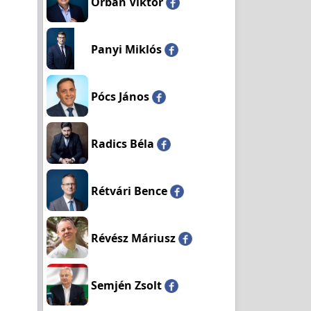
Orbán Viktor
Panyi Miklós
Pócs János
Radics Béla
Rétvári Bence
Révész Máriusz
Semjén Zsolt