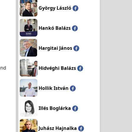
György László
Hankó Balázs
Hargitai János
and
Hidvéghi Balázs
Hollik István
Illés Boglárka
Juhász Hajnalka