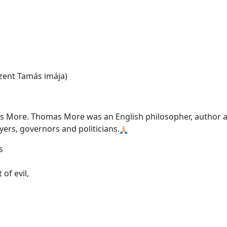
Szent Tamás imája)
as More. Thomas More was an English philosopher, author 
wyers, governors and politicians.
s
 of evil,