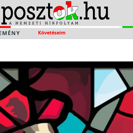
EMÉNY
Követéseim