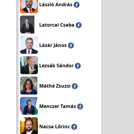
László András
Latorcai Csaba
Lázár János
Lezsák Sándor
Máthé Zsuzsi
Menczer Tamás
Nacsa Lőrinc