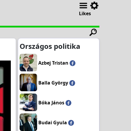
Likes
Országos politika
Azbej Tristan
Balla György
Bóka János
Budai Gyula