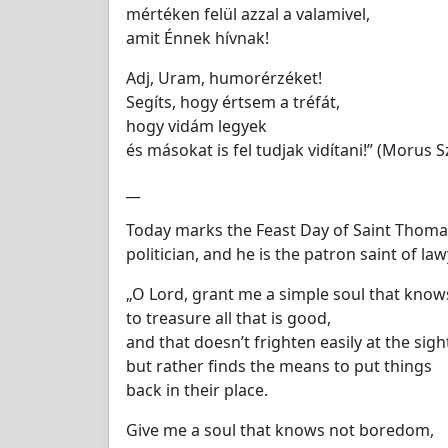
mértéken felül azzal a valamivel,
amit Énnek hívnak!
Adj, Uram, humorérzéket!
Segíts, hogy értsem a tréfát,
hogy vidám legyek
és másokat is fel tudjak vidítani!” (Morus 
__
Today marks the Feast Day of Saint Thom
politician, and he is the patron saint of la
„O Lord, grant me a simple soul that know
to treasure all that is good,
and that doesn’t frighten easily at the sight
but rather finds the means to put things
back in their place.
Give me a soul that knows not boredom,