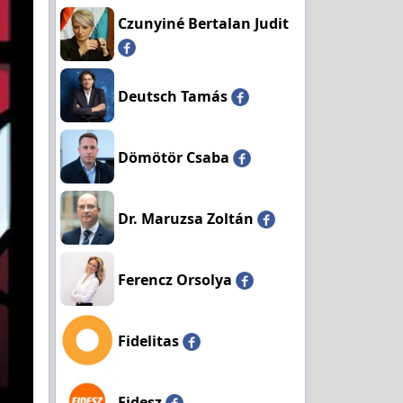
Czunyiné Bertalan Judit
Deutsch Tamás
Dömötör Csaba
Dr. Maruzsa Zoltán
Ferencz Orsolya
Fidelitas
Fidesz