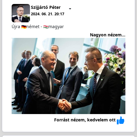
Szijjártó Péter
2024. 06. 21. 20:17
Újra
német -
magyar
Nagyon nézem...
Forrást nézem, kedvelem ott