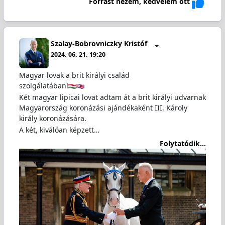
Forrást nézem, kedvelem ott
Szalay-Bobrovniczky Kristóf
2024. 06. 21. 19:20
Magyar lovak a brit királyi család
szolgálatában!
Két magyar lipicai lovat adtam át a brit királyi udvarnak
Magyarország koronázási ajándékaként III. Károly
király koronázására.
A két, kiválóan képzett…
Folytatódik...