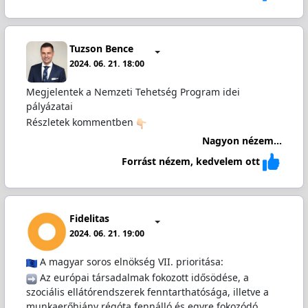
Tuzson Bence
2024. 06. 21. 18:00
Megjelentek a Nemzeti Tehetség Program idei
pályázatai
Részletek kommentben
Nagyon nézem...
Forrást nézem, kedvelem ott
Fidelitas
2024. 06. 21. 19:00
A magyar soros elnökség VII. prioritása:
️ Az európai társadalmak fokozott idősödése, a
szociális ellátórendszerek fenntarthatósága, illetve a
munkaerőhiány régóta fennálló és egyre fokozódó…