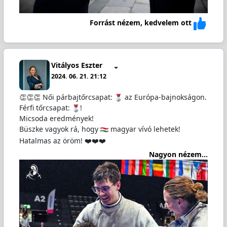
Forrást nézem, kedvelem ott
Vitályos Eszter
2024. 06. 21. 21:12
👏👏👏 Női párbajtőrcsapat:
az Európa-bajnokságon.
Férfi tőrcsapat:
!
Micsoda eredmények!
Büszke vagyok rá, hogy
magyar vívó lehetek!
Hatalmas az öröm! ❤️❤️❤️
Nagyon nézem...