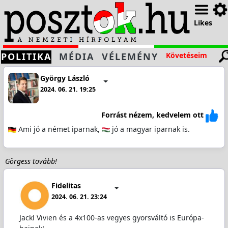
Likes
POLITIKA
MÉDIA
VÉLEMÉNY
Követéseim
György László
2024. 06. 21. 19:25
Forrást nézem, kedvelem ott
Ami jó a német iparnak,
jó a magyar iparnak is.
Görgess tovább!
Fidelitas
2024. 06. 21. 23:24
Jackl Vivien és a 4x100-as vegyes gyorsváltó is Európa-