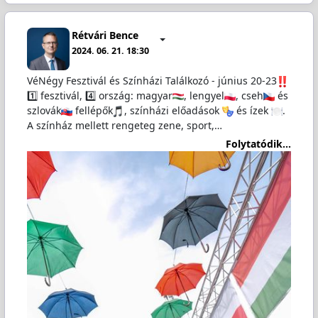
Rétvári Bence
2024. 06. 21. 18:30
VéNégy Fesztivál és Színházi Találkozó - június 20-23
1️⃣ fesztivál, 4️⃣ ország: magyar
, lengyel
, cseh
és
szlovák
fellépők
, színházi előadások
és ízek
️.
A színház mellett rengeteg zene, sport,…
Folytatódik...