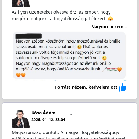
Az ilyen üzeneteket olvasva érzi az ember, hogy
megérte dolgozni a fogyatékossággal élőkért.
Nagyon nézem...
Forrást nézem, kedvelem ott
Kósa Ádám
2026. 04. 12. 23:04
Magyarország döntött. A magyar fogyatékosságügy
ettől függetlenül a jövőben továbbra is számíthat rám!