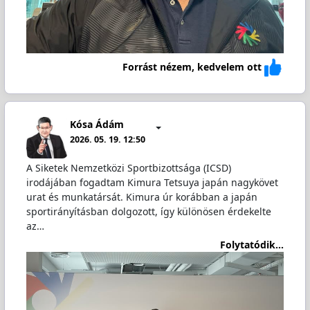
Forrást nézem, kedvelem ott
Kósa Ádám
2026. 05. 19. 12:50
A Siketek Nemzetközi Sportbizottsága (ICSD)
irodájában fogadtam Kimura Tetsuya japán nagykövet
urat és munkatársát. Kimura úr korábban a japán
sportirányításban dolgozott, így különösen érdekelte
az…
Folytatódik...