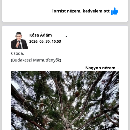
Forrást nézem, kedvelem ott
Kósa Ádám
2026. 05. 30. 10:53
Csoda.
(Budakeszi Mamutfenyők)
Nagyon nézem...