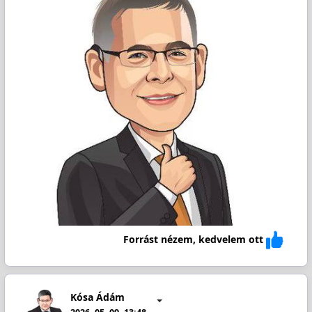
Forrást nézem, kedvelem ott
Kósa Ádám