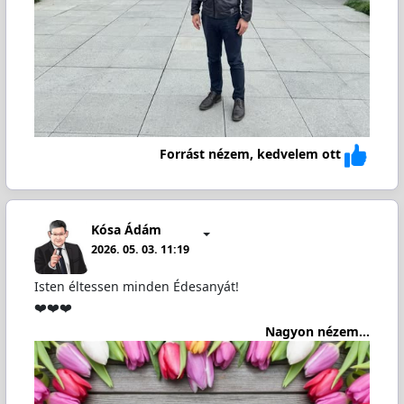
Forrást nézem, kedvelem ott
Kósa Ádám
2026. 05. 03. 11:19
Isten éltessen minden Édesanyát!
❤️❤️❤️
Nagyon nézem...