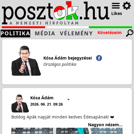
Likes
POLITIKA
MÉDIA
VÉLEMÉNY
Követéseim
Kósa Ádám bejegyzései
Országos politika
Kósa Ádám
2026. 06. 21. 09:26
Boldog Apák napját minden kedves Édesapának! ❤️
Nagyon nézem...