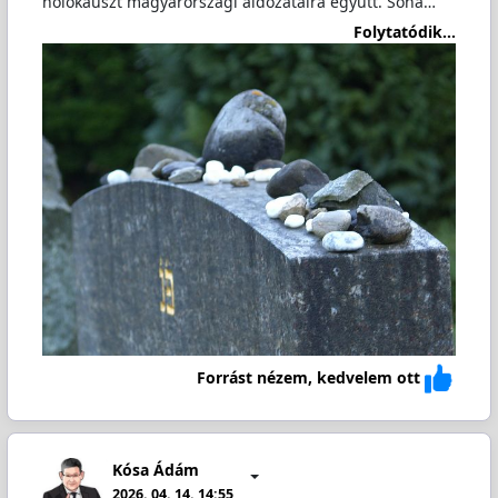
holokauszt magyarországi áldozataira együtt. Soha…
Folytatódik...
Forrást nézem, kedvelem ott
Kósa Ádám
2026. 04. 14. 14:55