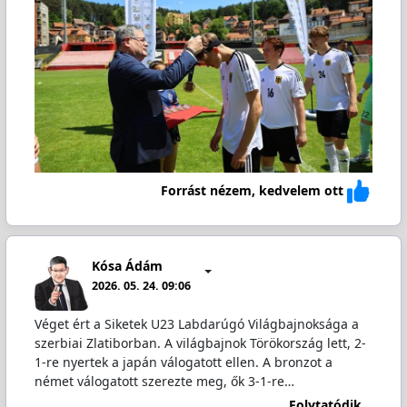
Forrást nézem, kedvelem ott
Kósa Ádám
2026. 05. 24. 09:06
Véget ért a Siketek U23 Labdarúgó Világbajnoksága a
szerbiai Zlatiborban. A világbajnok Törökország lett, 2-
1-re nyertek a japán válogatott ellen. A bronzot a
német válogatott szerezte meg, ők 3-1-re…
Folytatódik...