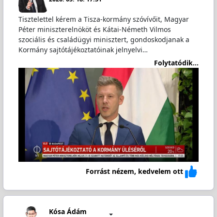
Tisztelettel kérem a Tisza-kormány szóvívőit, Magyar
Péter miniszterelnököt és Kátai-Németh Vilmos
szociális és családügyi minisztert, gondoskodjanak a
Kormány sajtótájékoztatóinak jelnyelvi…
Folytatódik...
Forrást nézem, kedvelem ott
Kósa Ádám