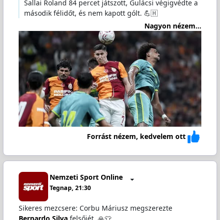
Sallai Roland 84 percet játszott, Gulácsi végigvédte a
második félidőt, és nem kapott gólt. 💪🇭
Nagyon nézem...
Forrást nézem, kedvelem ott
Nemzeti Sport Online
Tegnap, 21:30
Sikeres mezcsere: Corbu Máriusz megszerezte
Bernardo Silva
felsőjét. 🙏👕