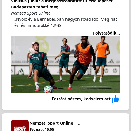
Vinícius Júnior a meghosszabbított út első lépését
Budapesten teheti meg
Nemzeti Sport Online
„Nyolc év a Bernabéuban nagyon rövid idő. Még hat
év, és mindörökké.” 🙏�…
Folytatódik...
Forrást nézem, kedvelem ott
Nemzeti Sport Online
Tegnap, 15:55