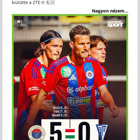
kiütötte a ZTE-t! 💪🇭
Nagyon nézem...