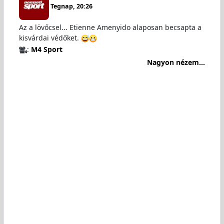
Tegnap, 20:26
Az a lövőcsel... Etienne Amenyido alaposan becsapta a
kisvárdai védőket.
:
M4 Sport
Nagyon nézem...