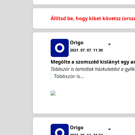
Állítsd be, hogy kiket követsz (orsz
Origo
2021. 07. 07. 11:30
Megölte a szomszéd kislányt egy am
Többször is tartottak házkutatást a gyil
Többször is…
Origo