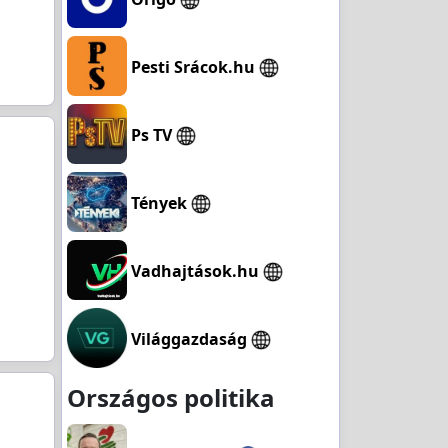
Pesti Srácok.hu
Ps TV
Tények
Vadhajtások.hu
Világgazdaság
Országos politika