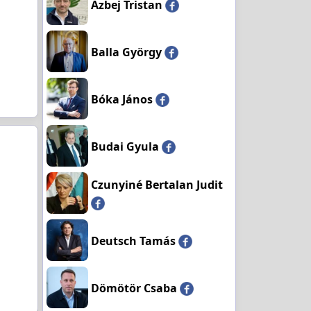
Azbej Tristan
Balla György
Bóka János
Budai Gyula
Czunyiné Bertalan Judit
Deutsch Tamás
Dömötör Csaba