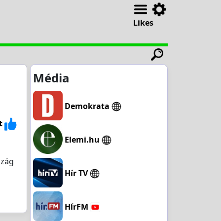
Likes
Média
Demokrata
t
Elemi.hu
szág
Hír TV
HírFM