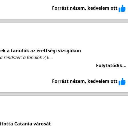
Forrást nézem, kedvelem ott
ek a tanulók az érettségi vizsgákon
a rendszer: a tanulók 2,6…
Folytatódik...
Forrást nézem, kedvelem ott
ította Catania városát