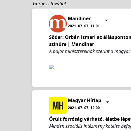
Görgess tovább!
Mandiner
2021. 07. 07. 11:01
Söder: Orbán ismeri az álláspontoma
színűre | Mandiner
A bajor miniszterelnök szerint a magyar
Magyar Hírlap
2021. 07. 07. 12:00
Őrült forróság várható, életbe lépe
Minden szociális intézmény köteles befo