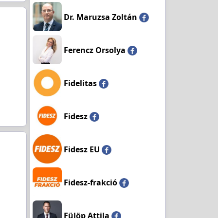
Dr. Maruzsa Zoltán
Ferencz Orsolya
Fidelitas
Fidesz
Fidesz EU
Fidesz-frakció
Fülöp Attila