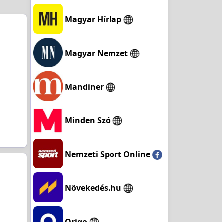
Magyar Hírlap
Magyar Nemzet
Mandiner
Minden Szó
Nemzeti Sport Online
Növekedés.hu
Origo