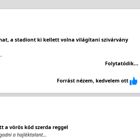
t, a stadiont ki kellett volna világítani szivárvány
…
Folytatódik...
Forrást nézem, kedvelem ott
tt a vörös kód szerda reggel
gadni a hajléktalant…