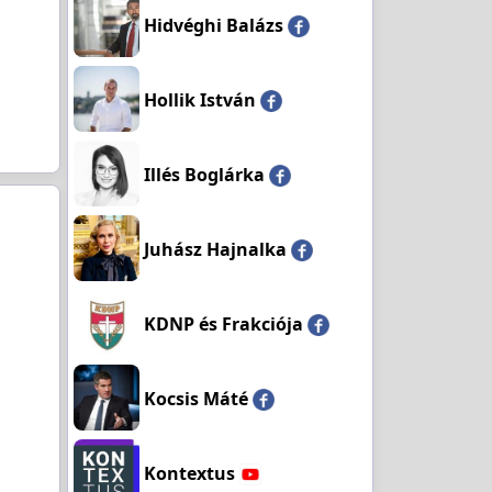
Hidvéghi Balázs
Hollik István
Illés Boglárka
Juhász Hajnalka
KDNP és Frakciója
Kocsis Máté
Kontextus