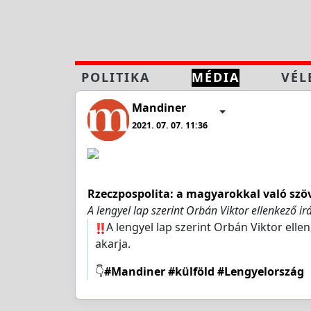
POLITIKA
MÉDIA
VÉL
Mandiner
2021. 07. 07. 11:36
Rzeczpospolita: a magyarokkal való szö
A lengyel lap szerint Orbán Viktor ellenkező i
A lengyel lap szerint Orbán Viktor elle
akarja.
👇
#Mandiner
#külföld
#Lengyelország