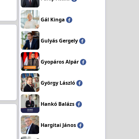
Gál Kinga
Gulyás Gergely
Gyopáros Alpár
György László
Hankó Balázs
Hargitai János