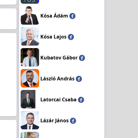
Kósa Ádám
Kósa Lajos
Kubatov Gábor
László András
Latorcai Csaba
Lázár János