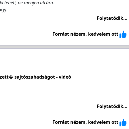
i teheti, ne menjen utcára.
hogy…
Folytatódik...
Forrást nézem, kedvelem ott
zett� sajtószabadságot - videó
Folytatódik...
Forrást nézem, kedvelem ott