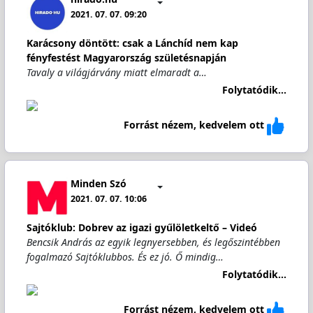
2021. 07. 07. 09:20
Karácsony döntött: csak a Lánchíd nem kap
fényfestést Magyarország születésnapján
Tavaly a világjárvány miatt elmaradt a…
Folytatódik...
Forrást nézem, kedvelem ott
Minden Szó
2021. 07. 07. 10:06
Sajtóklub: Dobrev az igazi gyűlöletkeltő – Videó
Bencsik András az egyik legnyersebben, és legőszintébben
fogalmazó Sajtóklubbos. És ez jó. Ő mindig…
Folytatódik...
Forrást nézem, kedvelem ott