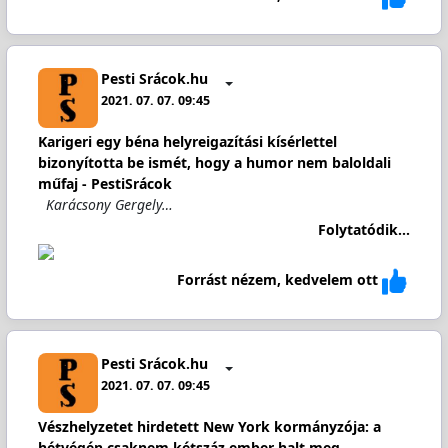
Pesti Srácok.hu
2021. 07. 07. 09:45
Karigeri egy béna helyreigazítási kísérlettel
bizonyította be ismét, hogy a humor nem baloldali
műfaj - PestiSrácok
Karácsony Gergely…
Folytatódik...
Forrást nézem, kedvelem ott
Pesti Srácok.hu
2021. 07. 07. 09:45
Vészhelyzetet hirdetett New York kormányzója: a
hétvégén csaknem kétszáz ember halt meg