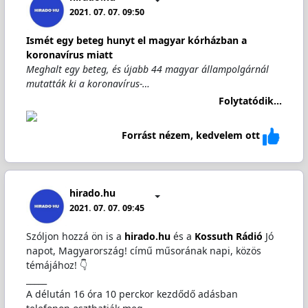
2021. 07. 07. 09:50
Ismét egy beteg hunyt el magyar kórházban a
koronavírus miatt
Meghalt egy beteg, és újabb 44 magyar állampolgárnál
mutatták ki a koronavírus-…
Folytatódik...
Forrást nézem, kedvelem ott
hirado.hu
2021. 07. 07. 09:45
Szóljon hozzá ön is a
hirado.hu
és a
Kossuth Rádió
Jó
napot, Magyarország! című műsorának napi, közös
témájához! 👇
_____
A délután 16 óra 10 perckor kezdődő adásban