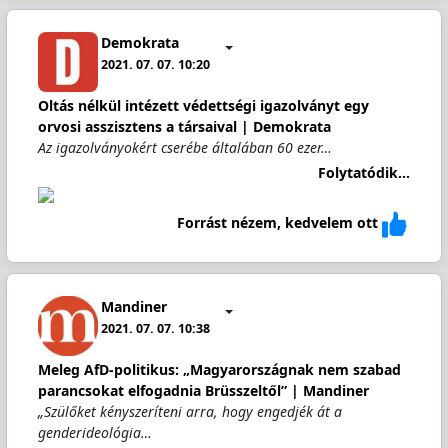
Demokrata
2021. 07. 07. 10:20
Oltás nélkül intézett védettségi igazolványt egy
orvosi asszisztens a társaival | Demokrata
Az igazolványokért cserébe általában 60 ezer…
Folytatódik...
Forrást nézem, kedvelem ott
Mandiner
2021. 07. 07. 10:38
Meleg AfD-politikus: „Magyarországnak nem szabad
parancsokat elfogadnia Brüsszeltől” | Mandiner
„Szülőket kényszeríteni arra, hogy engedjék át a
genderideológia…