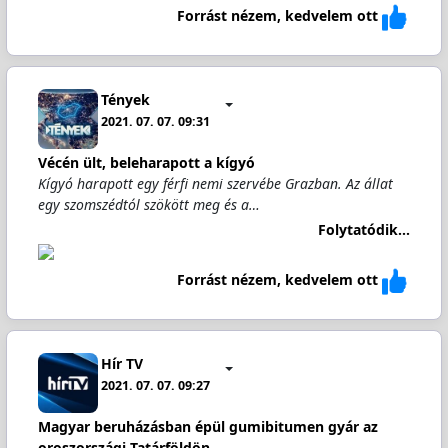
Forrást nézem, kedvelem ott
Tények
2021. 07. 07. 09:31
Vécén ült, beleharapott a kígyó
Kígyó harapott egy férfi nemi szervébe Grazban. Az állat
egy szomszédtól szökött meg és a…
Folytatódik...
Forrást nézem, kedvelem ott
Hír TV
2021. 07. 07. 09:27
Magyar beruházásban épül gumibitumen gyár az
oroszországi Tatárföldön