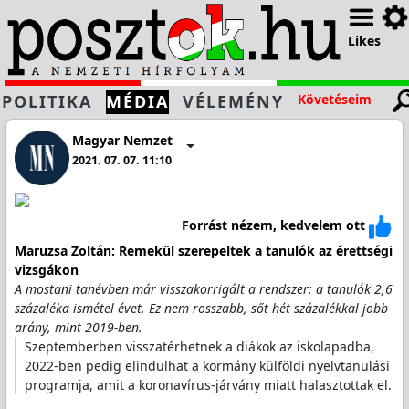
Likes
POLITIKA
MÉDIA
VÉLEMÉNY
Követéseim
Magyar Nemzet
2021. 07. 07. 11:10
Forrást nézem, kedvelem ott
Maruzsa Zoltán: Remekül szerepeltek a tanulók az érettségi
vizsgákon
A mostani tanévben már visszakorrigált a rendszer: a tanulók 2,6
százaléka ismétel évet. Ez nem rosszabb, sőt hét százalékkal jobb
arány, mint 2019-ben.
Szeptemberben visszatérhetnek a diákok az iskolapadba,
2022-ben pedig elindulhat a kormány külföldi nyelvtanulási
programja, amit a koronavírus-járvány miatt halasztottak el.