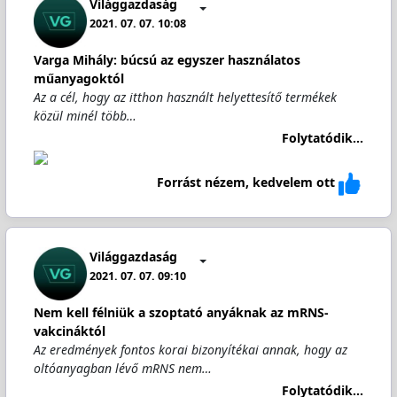
Világgazdaság
2021. 07. 07. 10:08
Varga Mihály: búcsú az egyszer használatos
műanyagoktól
Az a cél, hogy az itthon használt helyettesítő termékek
közül minél több…
Folytatódik...
Forrást nézem, kedvelem ott
Világgazdaság
2021. 07. 07. 09:10
Nem kell félniük a szoptató anyáknak az mRNS-
vakcináktól
Az eredmények fontos korai bizonyítékai annak, hogy az
oltóanyagban lévő mRNS nem…
Folytatódik...