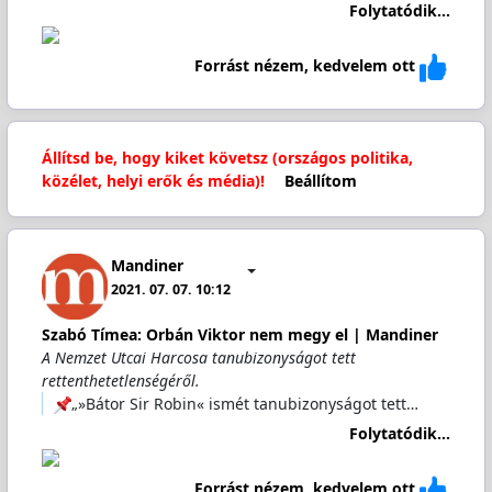
Folytatódik...
Forrást nézem, kedvelem ott
Állítsd be, hogy kiket követsz (országos politika,
közélet, helyi erők és média)!
Beállítom
Mandiner
2021. 07. 07. 10:12
Szabó Tímea: Orbán Viktor nem megy el | Mandiner
A Nemzet Utcai Harcosa tanubizonyságot tett
rettenthetetlenségéről.
„»Bátor Sir Robin« ismét tanubizonyságot tett…
Folytatódik...
Forrást nézem, kedvelem ott