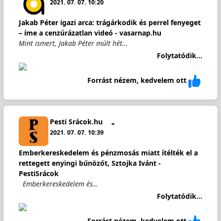
2021. 07. 07. 10:20
Jakab Péter igazi arca: trágárkodik és perrel fenyeget
– íme a cenzúrázatlan videó - vasarnap.hu
Mint ismert, Jakab Péter múlt hét…
Folytatódik...
Forrást nézem, kedvelem ott
Pesti Srácok.hu
2021. 07. 07. 10:39
Emberkereskedelem és pénzmosás miatt ítélték el a
rettegett enyingi bűnözőt, Sztojka Ivánt -
PestiSrácok
Emberkereskedelem és…
Folytatódik...
Forrást nézem, kedvelem ott