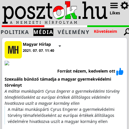
Likes
POLITIKA
MÉDIA
VÉLEMÉNY
Követéseim
Magyar Hírlap
2021. 07. 07. 11:40
Forrást nézem, kedvelem ott
Szexuális bűnöző támadja a magyar gyermekvédelmi
törvényt
A máltai munkáspárti Cyrus Engerer a gyermekvédelmi törvény
témafelelőseként az európai értékek állítólagos védelmére
hivatkozva uszít a magyar kormány ellen
A máltai munkáspárti Cyrus Engerer a gyermekvédelmi
törvény témafelelőseként az európai értékek állítólagos
védelmére hivatkozva uszít a magyar kormány ellen