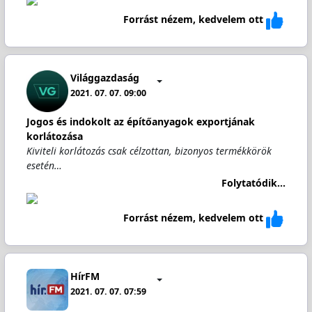
Forrást nézem, kedvelem ott
Világgazdaság
2021. 07. 07. 09:00
Jogos és indokolt az építőanyagok exportjának
korlátozása
Kiviteli korlátozás csak célzottan, bizonyos termékkörök
esetén…
Folytatódik...
Forrást nézem, kedvelem ott
HírFM
2021. 07. 07. 07:59