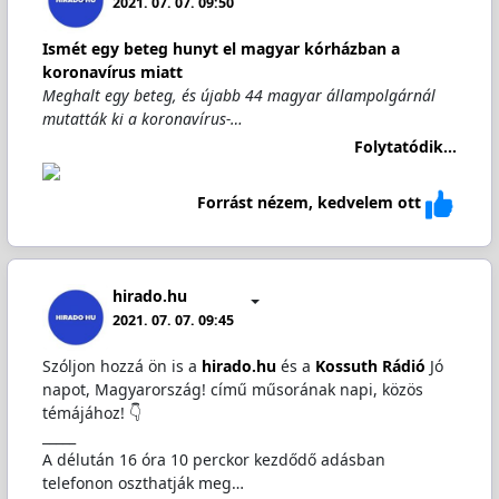
2021. 07. 07. 09:50
Ismét egy beteg hunyt el magyar kórházban a
koronavírus miatt
Meghalt egy beteg, és újabb 44 magyar állampolgárnál
mutatták ki a koronavírus-…
Folytatódik...
Forrást nézem, kedvelem ott
hirado.hu
2021. 07. 07. 09:45
Szóljon hozzá ön is a
hirado.hu
és a
Kossuth Rádió
Jó
napot, Magyarország! című műsorának napi, közös
témájához! 👇
_____
A délután 16 óra 10 perckor kezdődő adásban
telefonon oszthatják meg…