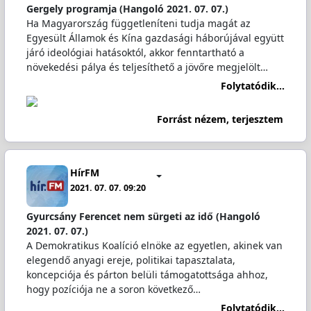
Gergely programja (Hangoló 2021. 07. 07.)
Ha Magyarország függetleníteni tudja magát az
Egyesült Államok és Kína gazdasági háborújával együtt
járó ideológiai hatásoktól, akkor fenntartható a
növekedési pálya és teljesíthető a jövőre megjelölt…
Folytatódik...
Forrást nézem, terjesztem
HírFM
2021. 07. 07. 09:20
Gyurcsány Ferencet nem sürgeti az idő (Hangoló
2021. 07. 07.)
A Demokratikus Koalíció elnöke az egyetlen, akinek van
elegendő anyagi ereje, politikai tapasztalata,
koncepciója és párton belüli támogatottsága ahhoz,
hogy pozíciója ne a soron következő…
Folytatódik...