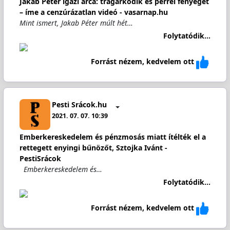
Jakab Péter igazi arca: trágárkodik és perrel fenyeget
– íme a cenzúrázatlan videó - vasarnap.hu
Mint ismert, Jakab Péter múlt hét…
Folytatódik...
Forrást nézem, kedvelem ott
Pesti Srácok.hu
2021. 07. 07. 10:39
Emberkereskedelem és pénzmosás miatt ítélték el a
rettegett enyingi bűnözőt, Sztojka Ivánt -
PestiSrácok
Emberkereskedelem és…
Folytatódik...
Forrást nézem, kedvelem ott