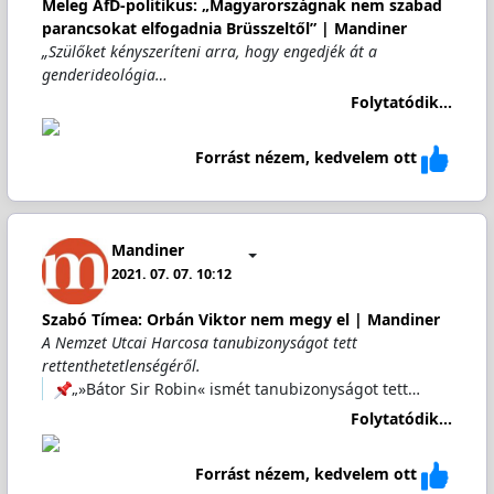
Meleg AfD-politikus: „Magyarországnak nem szabad
parancsokat elfogadnia Brüsszeltől” | Mandiner
„Szülőket kényszeríteni arra, hogy engedjék át a
genderideológia…
Folytatódik...
Forrást nézem, kedvelem ott
Mandiner
2021. 07. 07. 10:12
Szabó Tímea: Orbán Viktor nem megy el | Mandiner
A Nemzet Utcai Harcosa tanubizonyságot tett
rettenthetetlenségéről.
„»Bátor Sir Robin« ismét tanubizonyságot tett…
Folytatódik...
Forrást nézem, kedvelem ott