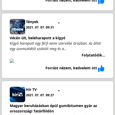
Forrást nézem, kedvelem ott
Tények
2021. 07. 07. 09:31
Vécén ült, beleharapott a kígyó
Kígyó harapott egy férfi nemi szervébe Grazban. Az állat
egy szomszédtól szökött meg és a…
Folytatódik...
Forrást nézem, kedvelem ott
Hír TV
2021. 07. 07. 09:27
Magyar beruházásban épül gumibitumen gyár az
oroszországi Tatárföldön