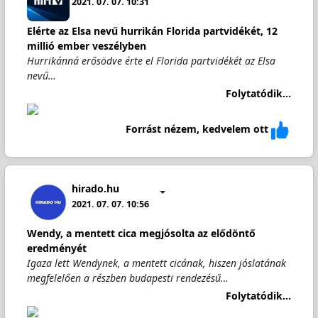
2021. 07. 07. 10:31
Elérte az Elsa nevű hurrikán Florida partvidékét, 12
millió ember veszélyben
Hurrikánná erősödve érte el Florida partvidékét az Elsa
nevű…
Folytatódik...
Forrást nézem, kedvelem ott
hirado.hu
2021. 07. 07. 10:56
Wendy, a mentett cica megjósolta az elődöntő
eredményét
Igaza lett Wendynek, a mentett cicának, hiszen jóslatának
megfelelően a részben budapesti rendezésű…
Folytatódik...