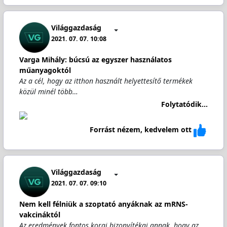
Világgazdaság
2021. 07. 07. 10:08
Varga Mihály: búcsú az egyszer használatos
műanyagoktól
Az a cél, hogy az itthon használt helyettesítő termékek
közül minél több…
Folytatódik...
Forrást nézem, kedvelem ott
Világgazdaság
2021. 07. 07. 09:10
Nem kell félniük a szoptató anyáknak az mRNS-
vakcináktól
Az eredmények fontos korai bizonyítékai annak, hogy az