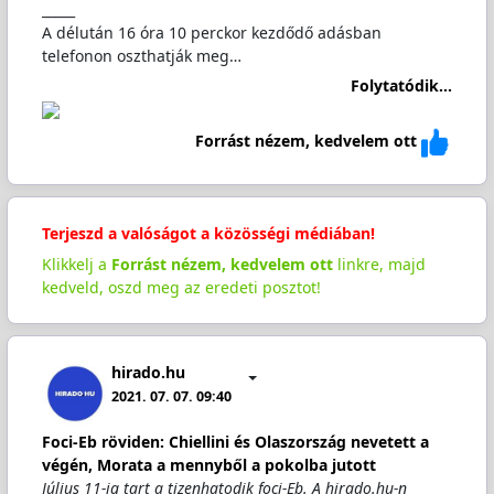
_____
A délután 16 óra 10 perckor kezdődő adásban
telefonon oszthatják meg…
Folytatódik...
Forrást nézem, kedvelem ott
Terjeszd a valóságot a közösségi médiában!
Klikkelj a
Forrást nézem, kedvelem ott
linkre, majd
kedveld, oszd meg az eredeti posztot!
hirado.hu
2021. 07. 07. 09:40
Foci-Eb röviden: Chiellini és Olaszország nevetett a
végén, Morata a mennyből a pokolba jutott
Július 11-ig tart a tizenhatodik foci-Eb. A hirado.hu-n