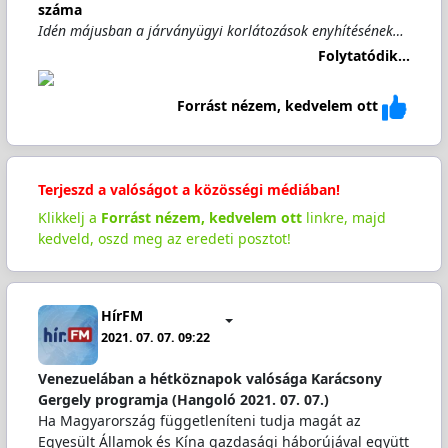
száma
Idén májusban a járványügyi korlátozások enyhítésének…
Folytatódik...
Forrást nézem, kedvelem ott
Terjeszd a valóságot a közösségi médiában!
Klikkelj a
Forrást nézem, kedvelem ott
linkre, majd
kedveld, oszd meg az eredeti posztot!
HírFM
2021. 07. 07. 09:22
Venezuelában a hétköznapok valósága Karácsony
Gergely programja (Hangoló 2021. 07. 07.)
Ha Magyarország függetleníteni tudja magát az
Egyesült Államok és Kína gazdasági háborújával együtt