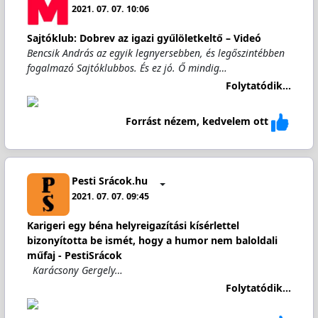
2021. 07. 07. 10:06
Sajtóklub: Dobrev az igazi gyűlöletkeltő – Videó
Bencsik András az egyik legnyersebben, és legőszintébben
fogalmazó Sajtóklubbos. És ez jó. Ő mindig…
Folytatódik...
Forrást nézem, kedvelem ott
Pesti Srácok.hu
2021. 07. 07. 09:45
Karigeri egy béna helyreigazítási kísérlettel
bizonyította be ismét, hogy a humor nem baloldali
műfaj - PestiSrácok
Karácsony Gergely…
Folytatódik...