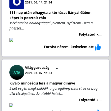
2021. 06. 14. 21:34
111 nap után elhagyta a kórházat Bányai Gábor,
képet is posztolt róla
Mérhetetlen boldogsággal jelentem, győztem! - írta a
fideszes…
Folytatódik...
Forrást nézem, kedvelem ott
Világgazdaság
2021. 07. 07. 11:33
Kiváló minőségű lesz a magyar dinnye
E hét végén megkezdődik a görögdinnyeszüret az ország
déli térségeiben. Az utóbbi hetek…
Folytatódik...