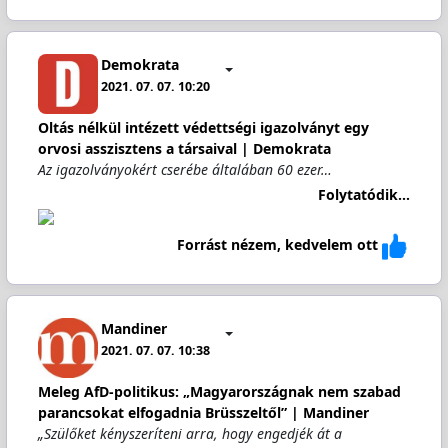
Demokrata
2021. 07. 07. 10:20
Oltás nélkül intézett védettségi igazolványt egy
orvosi asszisztens a társaival | Demokrata
Az igazolványokért cserébe általában 60 ezer…
Folytatódik...
Forrást nézem, kedvelem ott
Mandiner
2021. 07. 07. 10:38
Meleg AfD-politikus: „Magyarországnak nem szabad
parancsokat elfogadnia Brüsszeltől” | Mandiner
„Szülőket kényszeríteni arra, hogy engedjék át a