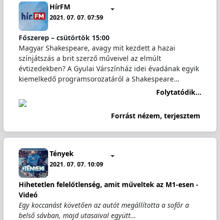
HírFM
2021. 07. 07. 07:59
Főszerep – csütörtök 15:00
Magyar Shakespeare, avagy mit kezdett a hazai
színjátszás a brit szerző műveivel az elmúlt
évtizedekben? A Gyulai Várszínház idei évadának egyik
kiemelkedő programsorozatáról a Shakespeare…
Folytatódik...
Forrást nézem, terjesztem
Tények
2021. 07. 07. 10:09
Hihetetlen felelőtlenség, amit műveltek az M1-esen -
Videó
Egy koccanást követően az autót megállította a sofőr a
belső sávban, majd utasaival együtt…