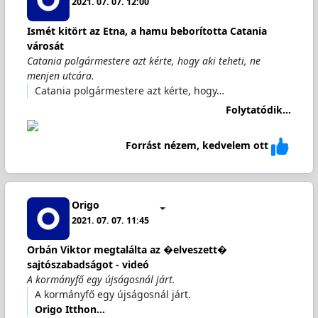
2021. 07. 07. 12:00
Ismét kitört az Etna, a hamu beborította Catania
városát
Catania polgármestere azt kérte, hogy aki teheti, ne
menjen utcára.
Catania polgármestere azt kérte, hogy…
Folytatódik...
Forrást nézem, kedvelem ott
Origo
2021. 07. 07. 11:45
Orbán Viktor megtalálta az �elveszett�
sajtószabadságot - videó
A kormányfő egy újságosnál járt.
A kormányfő egy újságosnál járt.
Origo Itthon…