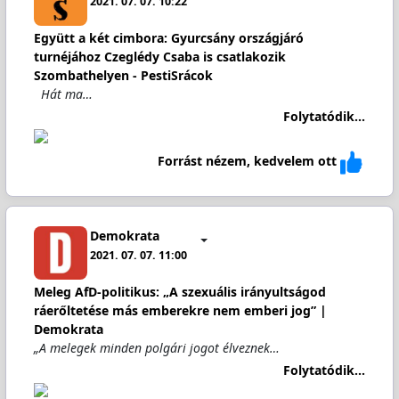
2021. 07. 07. 10:22
Együtt a két cimbora: Gyurcsány országjáró
turnéjához Czeglédy Csaba is csatlakozik
Szombathelyen - PestiSrácok
Hát ma…
Folytatódik...
Forrást nézem, kedvelem ott
Demokrata
2021. 07. 07. 11:00
Meleg AfD-politikus: „A szexuális irányultságod
ráerőltetése más emberekre nem emberi jog” |
Demokrata
„A melegek minden polgári jogot élveznek…
Folytatódik...