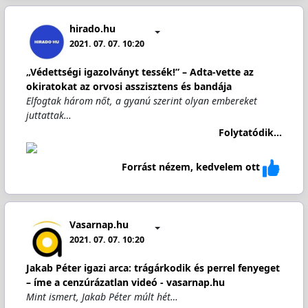
hirado.hu
2021. 07. 07. 10:20
„Védettségi igazolványt tessék!” – Adta-vette az
okiratokat az orvosi asszisztens és bandája
Elfogtak három nőt, a gyanú szerint olyan embereket
juttattak…
Folytatódik...
Forrást nézem, kedvelem ott
Vasarnap.hu
2021. 07. 07. 10:20
Jakab Péter igazi arca: trágárkodik és perrel fenyeget
– íme a cenzúrázatlan videó - vasarnap.hu
Mint ismert, Jakab Péter múlt hét…