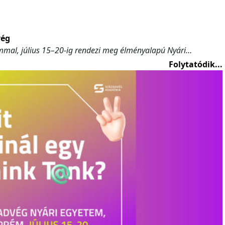
vég
mmal, július 15–20-ig rendezi meg élményalapú Nyári…
Folytatódik...