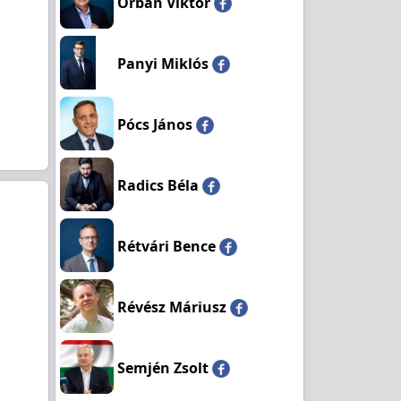
Orbán Viktor
Panyi Miklós
Pócs János
Radics Béla
Rétvári Bence
Révész Máriusz
Semjén Zsolt