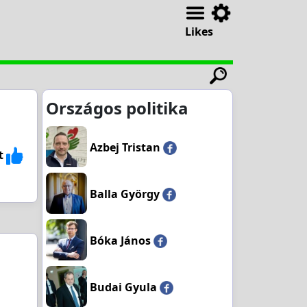
Likes
Országos politika
Azbej Tristan
t
Balla György
Bóka János
Budai Gyula