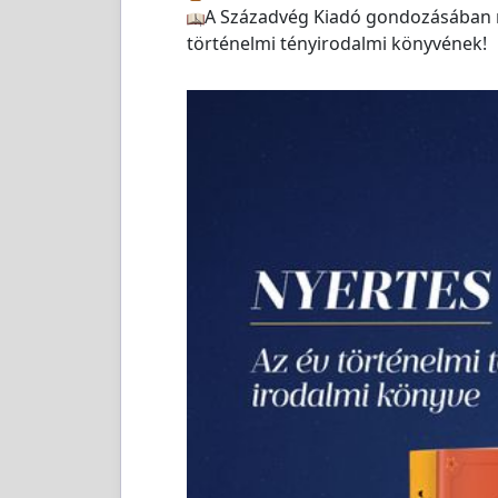
A Századvég Kiadó gondozásában me
történelmi tényirodalmi könyvének!