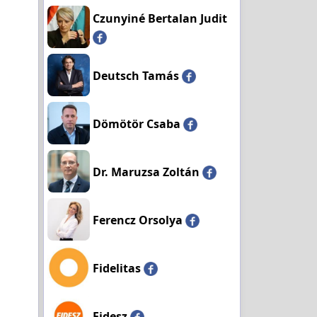
Czunyiné Bertalan Judit
Deutsch Tamás
Dömötör Csaba
Dr. Maruzsa Zoltán
Ferencz Orsolya
Fidelitas
Fidesz