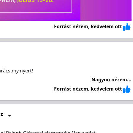
Forrást nézem, kedvelem ott
Karácsony nyert!
Nagyon nézem...
Forrást nézem, kedvelem ott
sz
ahol Balogh Gáborral elemeztüka Nagyvadat.