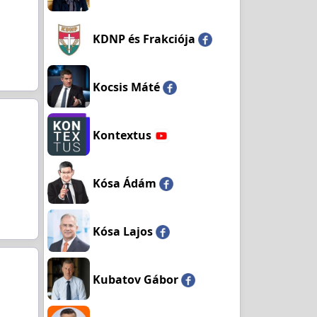
KDNP és Frakciója
Kocsis Máté
Kontextus
Kósa Ádám
Kósa Lajos
Kubatov Gábor