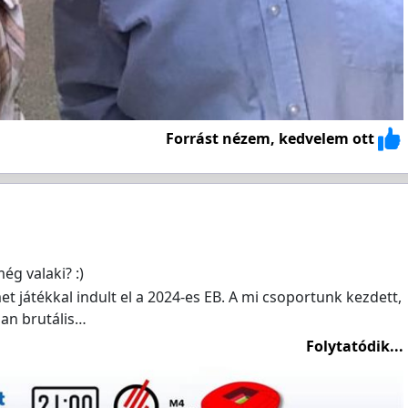
Forrást nézem, kedvelem ott
még valaki? :)
 játékkal indult el a 2024-es EB. A mi csoportunk kezdett,
an brutális…
Folytatódik...