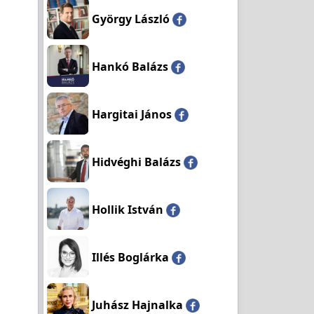
György László
Hankó Balázs
Hargitai János
Hidvéghi Balázs
Hollik István
Illés Boglárka
Juhász Hajnalka