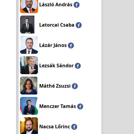
László András
Latorcai Csaba
Lázár János
Lezsák Sándor
Máthé Zsuzsi
Menczer Tamás
Nacsa Lőrinc