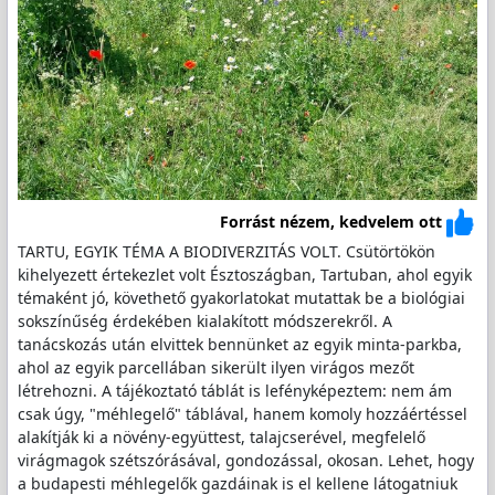
Forrást nézem, kedvelem ott
TARTU, EGYIK TÉMA A BIODIVERZITÁS VOLT. Csütörtökön
kihelyezett értekezlet volt Észtoszágban, Tartuban, ahol egyik
témaként jó, követhető gyakorlatokat mutattak be a biológiai
sokszínűség érdekében kialakított módszerekről. A
tanácskozás után elvittek bennünket az egyik minta-parkba,
ahol az egyik parcellában sikerült ilyen virágos mezőt
létrehozni. A tájékoztató táblát is lefényképeztem: nem ám
csak úgy, "méhlegelő" táblával, hanem komoly hozzáértéssel
alakítják ki a növény-együttest, talajcserével, megfelelő
virágmagok szétszórásával, gondozással, okosan. Lehet, hogy
a budapesti méhlegelők gazdáinak is el kellene látogatniuk