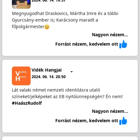
2024. 06. 14. 19:57
Megnyugodhat Draskovics, Mártha Imre és a többi
Gyurcsány-ember is; Karácsony maradt a
főpolgármester
Nagyon nézem...
Forrást nézem, kedvelem ott
Vidék Hangjai
2024. 06. 14. 20:50
Lát valaki német nemzeti identitásra utaló
színeket/jelképeket az EB nyitóünnepségén? Én nem!
#HaászRudolf
Nagyon nézem...
Forrást nézem, kedvelem ott