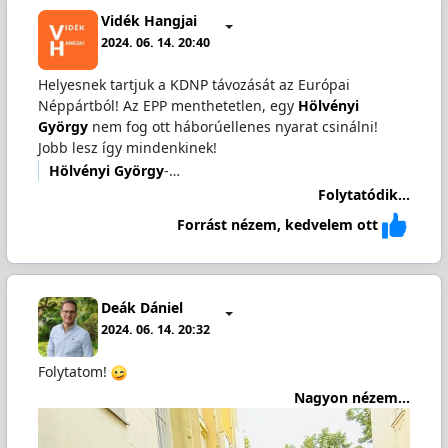
Vidék Hangjai
2024. 06. 14. 20:40
Helyesnek tartjuk a KDNP távozását az Európai
Néppártból! Az EPP menthetetlen, egy
Hölvényi
György
nem fog ott háborúellenes nyarat csinálni!
Jobb lesz így mindenkinek!
Hölvényi György
-…
Folytatódik...
Forrást nézem, kedvelem ott
Deák Dániel
2024. 06. 14. 20:32
Folytatom!
Nagyon nézem...