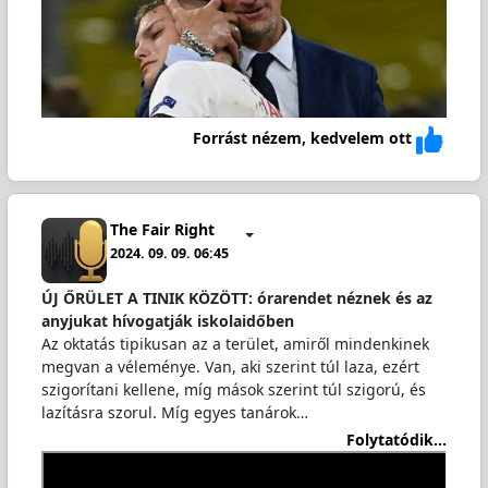
Forrást nézem, kedvelem ott
The Fair Right
2024. 09. 09. 06:45
ÚJ ŐRÜLET A TINIK KÖZÖTT: órarendet néznek és az
anyjukat hívogatják iskolaidőben
Az oktatás tipikusan az a terület, amiről mindenkinek
megvan a véleménye. Van, aki szerint túl laza, ezért
szigorítani kellene, míg mások szerint túl szigorú, és
lazításra szorul. Míg egyes tanárok…
Folytatódik...