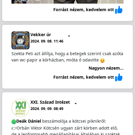
Forrást nézem, kedvelem ott
Vekker úr
2024. 09. 08. 11:46
Szekta Peti azt állítja, hogy a betegek szerint csak azóta
van wc-papir a kórházban, mióta ő odavitte
Nagyon nézem...
Forrást nézem, kedvelem ott
XXI. Század Intézet
2024. 09. 09. 08:49
Deák Dániel
beszámolója a kötcsei piknikről:
👉Orbán Viktor Kötcsén ugyan zárt körben adott elő,
de a legfontosabb megállapításai általában ki szoktak