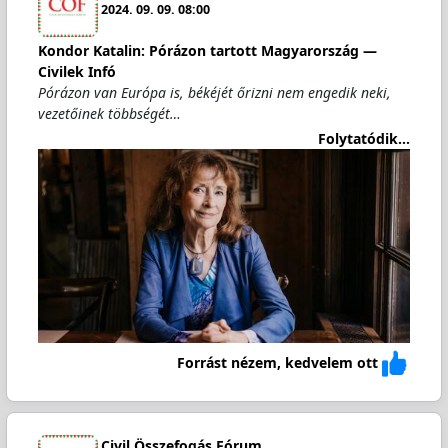
2024. 09. 09. 08:00
Kondor Katalin: Pórázon tartott Magyarország —
Civilek Infó
Pórázon van Európa is, békéjét őrizni nem engedik neki,
vezetőinek többségét…
Folytatódik...
Forrást nézem, kedvelem ott
Civil Összefogás Fórum