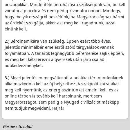
országokkal. Mindenféle beruházásra szükségünk van, be kell
vonulni a piacokra és nem pedig kivonulni onnan. Mindegy,
hogy melyik országról beszélünk, ha Magyarországnak bármi
az érdekét szolgálja, akkor azt meg kell ragadnunk, azzal
élnünk kell.
2.) Bérdinamikára van szükség. Éppen ezért több éves,
jelentős minimálbér emelésről szóló tárgyalások vannak
folyamatban. A tanárok legnagyobb béremelése zajlik éppen,
és meg kell kétszerezni a gyerekek után járó családi
adókedvezményket.
3.) Mivel jelentősen megváltozott a politikai tér: mindenkinek
alkalmazkodnia kell az új helyzethez. A szakpolitikai vitákat
meg kell nyernünk, az energiaszintünket emelni kell, és az
online térben is tovább kell harcolnunk, mert sem
Magyarországot, sem pedig a Nyugati civilizációt másképp
nem tudjuk megvédeni. Hajrá!
Görgess tovább!