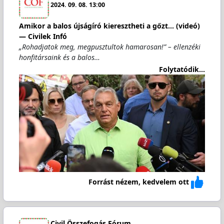
2024. 09. 08. 13:00
Amikor a balos újságíró kieresztheti a gőzt... (videó)
— Civilek Infó
„Rohadjatok meg, megpusztultok hamarosan!” – ellenzéki
honfitársaink és a balos…
Folytatódik...
Forrást nézem, kedvelem ott
Civil Összefogás Fórum