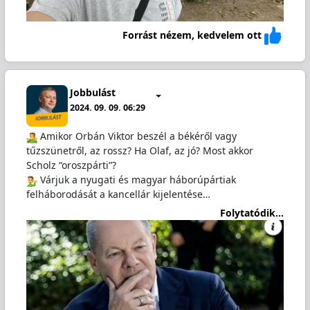
Forrást nézem, kedvelem ott
Jobbulást
2024. 09. 09. 06:29
️ Amikor Orbán Viktor beszél a békéről vagy
tűzszünetről, az rossz? Ha Olaf, az jó? Most akkor
Scholz “oroszpárti”?
️ Várjuk a nyugati és magyar háborúpártiak
felháborodását a kancellár kijelentése…
Folytatódik...