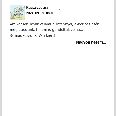
Kacsavadász
2024. 09. 09. 08:05
Amikor lebuknak valami bűnténnyel, akkor őszintén
meglepődünk, h nem is gondoltuk volna...
🙏Imádkozzunk! Van kiért!
Nagyon nézem...