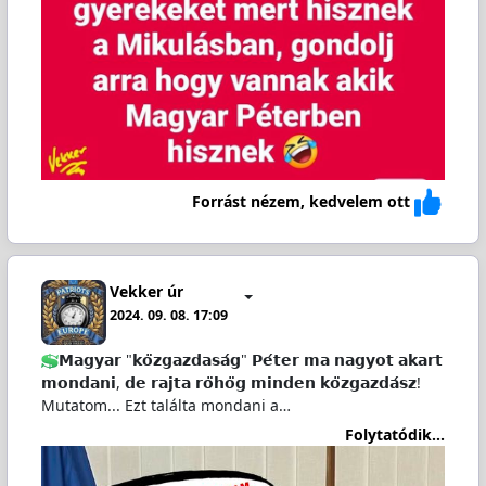
Forrást nézem, kedvelem ott
Vekker úr
2024. 09. 08. 17:09
𝗠𝗮𝗴𝘆𝗮𝗿 "𝗸𝗼̈𝘇𝗴𝗮𝘇𝗱𝗮𝘀𝗮́𝗴" 𝗣𝗲́𝘁𝗲𝗿 𝗺𝗮 𝗻𝗮𝗴𝘆𝗼𝘁 𝗮𝗸𝗮𝗿𝘁
𝗺𝗼𝗻𝗱𝗮𝗻𝗶, 𝗱𝗲 𝗿𝗮𝗷𝘁𝗮 𝗿𝗼̈𝗵𝗼̈𝗴 𝗺𝗶𝗻𝗱𝗲𝗻 𝗸𝗼̈𝘇𝗴𝗮𝘇𝗱𝗮́𝘀𝘇!
Mutatom... Ezt találta mondani a…
Folytatódik...