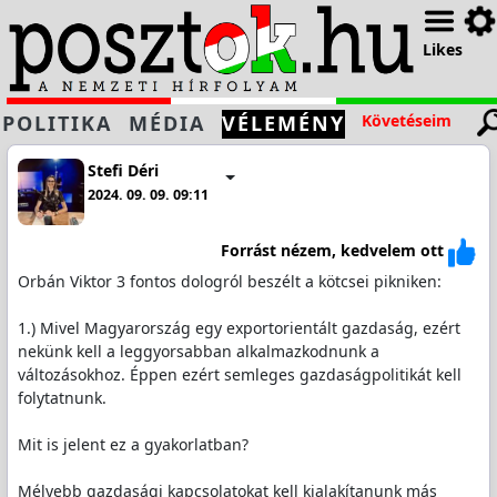
Likes
POLITIKA
MÉDIA
VÉLEMÉNY
Követéseim
Stefi Déri
2024. 09. 09. 09:11
Forrást nézem, kedvelem ott
Orbán Viktor 3 fontos dologról beszélt a kötcsei pikniken:
1.) Mivel Magyarország egy exportorientált gazdaság, ezért
nekünk kell a leggyorsabban alkalmazkodnunk a
változásokhoz. Éppen ezért semleges gazdaságpolitikát kell
folytatnunk.
Mit is jelent ez a gyakorlatban?
Mélyebb gazdasági kapcsolatokat kell kialakítanunk más