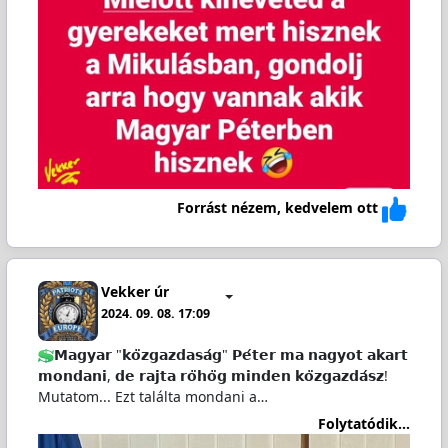
Forrást nézem, kedvelem ott
Vekker úr
2024. 09. 08. 17:09
𝗠𝗮𝗴𝘆𝗮𝗿 "𝗸𝗼̈𝘇𝗴𝗮𝘇𝗱𝗮𝘀𝗮́𝗴" 𝗣𝗲́𝘁𝗲𝗿 𝗺𝗮 𝗻𝗮𝗴𝘆𝗼𝘁 𝗮𝗸𝗮𝗿𝘁
𝗺𝗼𝗻𝗱𝗮𝗻𝗶, 𝗱𝗲 𝗿𝗮𝗷𝘁𝗮 𝗿𝗼̈𝗵𝗼̈𝗴 𝗺𝗶𝗻𝗱𝗲𝗻 𝗸𝗼̈𝘇𝗴𝗮𝘇𝗱𝗮́𝘀𝘇!
Mutatom... Ezt találta mondani a…
Folytatódik...