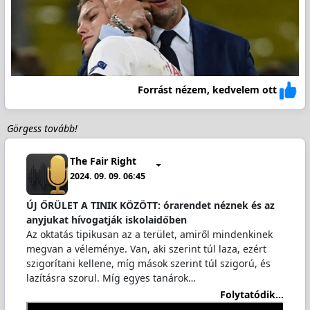
Forrást nézem, kedvelem ott
Görgess tovább!
The Fair Right
2024. 09. 09. 06:45
ÚJ ŐRÜLET A TINIK KÖZÖTT: órarendet néznek és az
anyjukat hívogatják iskolaidőben
Az oktatás tipikusan az a terület, amiről mindenkinek
megvan a véleménye. Van, aki szerint túl laza, ezért
szigorítani kellene, míg mások szerint túl szigorú, és
lazításra szorul. Míg egyes tanárok…
Folytatódik...