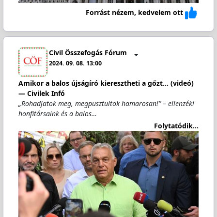
Forrást nézem, kedvelem ott
Civil Összefogás Fórum
2024. 09. 08. 13:00
Amikor a balos újságíró kieresztheti a gőzt... (videó)
— Civilek Infó
„Rohadjatok meg, megpusztultok hamarosan!” – ellenzéki
honfitársaink és a balos…
Folytatódik...