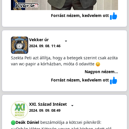
Forrást nézem, kedvelem ott
Vekker úr
2024. 09. 08. 11:46
Szekta Peti azt állítja, hogy a betegek szerint csak azóta
van wc-papir a kórházban, mióta ő odavitte
Nagyon nézem...
Forrást nézem, kedvelem ott
XXI. Század Intézet
2024. 09. 09. 08:49
Deák Dániel
beszámolója a kötcsei piknikről:
👉Orbán Viktor Kötcsén ugyan zárt körben adott elő,