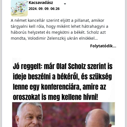
Kacsavadász
2024. 09. 09. 06:26
A német kancellár szerint eljött a pillanat, amikor
tárgyalni kell róla, hogy miként lehet hátrahagyni a
háborús helyzetet és megkötni a békét. Scholz azt
mondta, Volodimir Zelenszkij ukrán elnökkel…
Folytatódik...