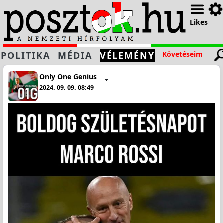
Likes
POLITIKA
MÉDIA
VÉLEMÉNY
Követéseim
Only One Genius
2024. 09. 09. 08:49