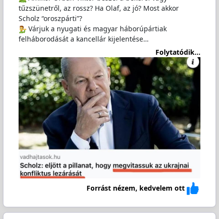
tűzszünetről, az rossz? Ha Olaf, az jó? Most akkor
Scholz “oroszpárti”?
️ Várjuk a nyugati és magyar háborúpártiak
felháborodását a kancellár kijelentése…
Folytatódik...
Forrást nézem, kedvelem ott