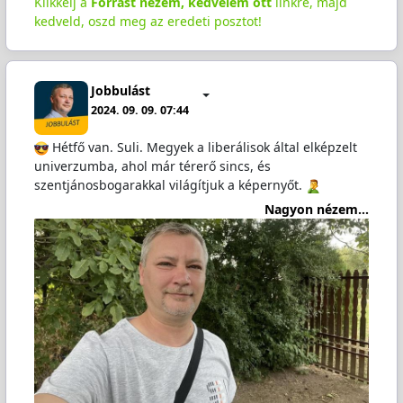
Klikkelj a
Forrást nézem, kedvelem ott
linkre, majd
kedveld, oszd meg az eredeti posztot!
Jobbulást
2024. 09. 09. 07:44
Hétfő van. Suli. Megyek a liberálisok által elképzelt
univerzumba, ahol már térerő sincs, és
szentjánosbogarakkal világítjuk a képernyőt.
Nagyon nézem...