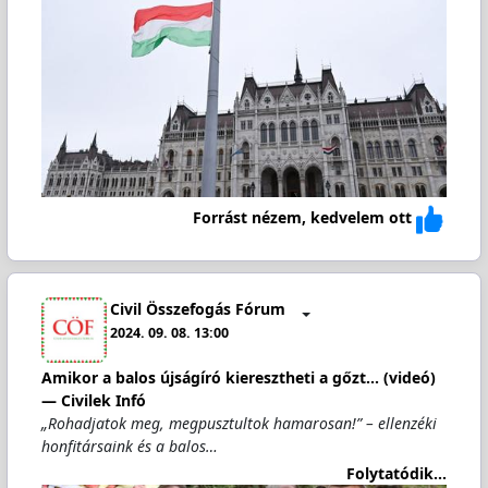
Forrást nézem, kedvelem ott
Civil Összefogás Fórum
2024. 09. 08. 13:00
Amikor a balos újságíró kieresztheti a gőzt... (videó)
— Civilek Infó
„Rohadjatok meg, megpusztultok hamarosan!” – ellenzéki
honfitársaink és a balos…
Folytatódik...