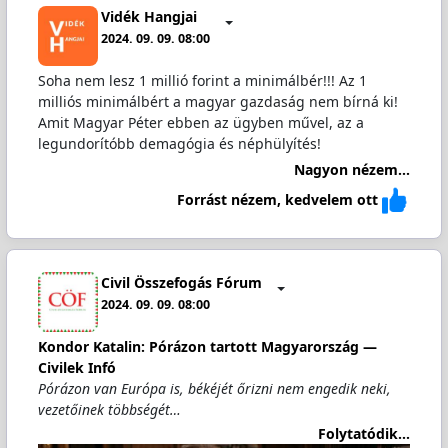
Vidék Hangjai
2024. 09. 09. 08:00
Soha nem lesz 1 millió forint a minimálbér!!! Az 1
milliós minimálbért a magyar gazdaság nem bírná ki!
Amit Magyar Péter ebben az ügyben művel, az a
legundorítóbb demagógia és néphülyítés!
Nagyon nézem...
Forrást nézem, kedvelem ott
Civil Összefogás Fórum
2024. 09. 09. 08:00
Kondor Katalin: Pórázon tartott Magyarország —
Civilek Infó
Pórázon van Európa is, békéjét őrizni nem engedik neki,
vezetőinek többségét…
Folytatódik...