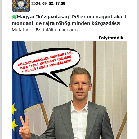
2024. 09. 08. 17:09
𝗠𝗮𝗴𝘆𝗮𝗿 "𝗸𝗼̈𝘇𝗴𝗮𝘇𝗱𝗮𝘀𝗮́𝗴" 𝗣𝗲́𝘁𝗲𝗿 𝗺𝗮 𝗻𝗮𝗴𝘆𝗼𝘁 𝗮𝗸𝗮𝗿𝘁
𝗺𝗼𝗻𝗱𝗮𝗻𝗶, 𝗱𝗲 𝗿𝗮𝗷𝘁𝗮 𝗿𝗼̈𝗵𝗼̈𝗴 𝗺𝗶𝗻𝗱𝗲𝗻 𝗸𝗼̈𝘇𝗴𝗮𝘇𝗱𝗮́𝘀𝘇!
Mutatom... Ezt találta mondani a…
Folytatódik...