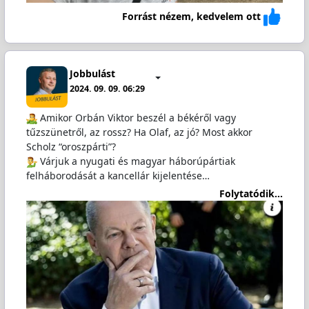
Forrást nézem, kedvelem ott
Jobbulást
2024. 09. 09. 06:29
️ Amikor Orbán Viktor beszél a békéről vagy
tűzszünetről, az rossz? Ha Olaf, az jó? Most akkor
Scholz “oroszpárti”?
️ Várjuk a nyugati és magyar háborúpártiak
felháborodását a kancellár kijelentése…
Folytatódik...