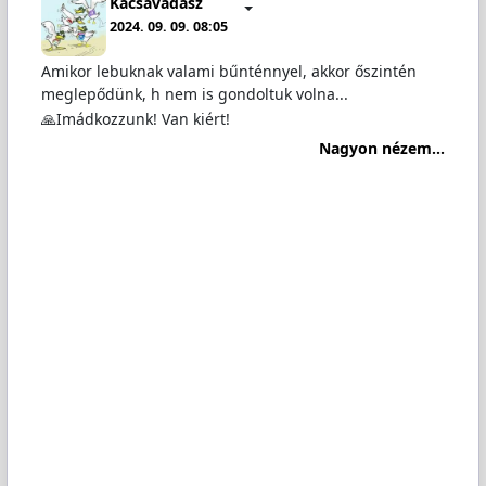
Kacsavadász
2024. 09. 09. 08:05
Amikor lebuknak valami bűnténnyel, akkor őszintén
meglepődünk, h nem is gondoltuk volna...
🙏Imádkozzunk! Van kiért!
Nagyon nézem...