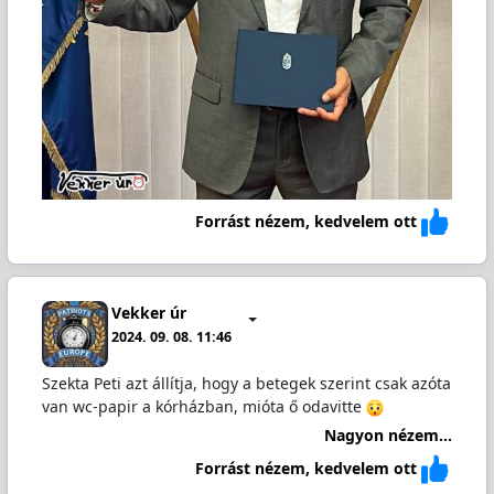
Forrást nézem, kedvelem ott
Vekker úr
2024. 09. 08. 11:46
Szekta Peti azt állítja, hogy a betegek szerint csak azóta
van wc-papir a kórházban, mióta ő odavitte
Nagyon nézem...
Forrást nézem, kedvelem ott