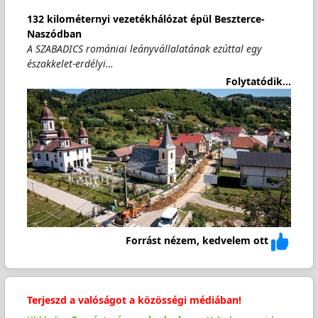
132 kilométernyi vezetékhálózat épül Beszterce-
Naszódban
A SZABADICS romániai leányvállalatának ezúttal egy
északkelet-erdélyi…
Folytatódik...
Forrást nézem, kedvelem ott
Terjeszd a valóságot a közösségi médiában!