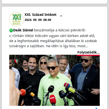
XXI. Század Intézet
2024. 09. 09. 08:49
Deák Dániel
beszámolója a kötcsei piknikről:
👉Orbán Viktor Kötcsén ugyan zárt körben adott elő,
de a legfontosabb megállapításai általában ki szoktak
szivárogni a sajtóban. Ha idén is így lesz, most…
Folytatódik...