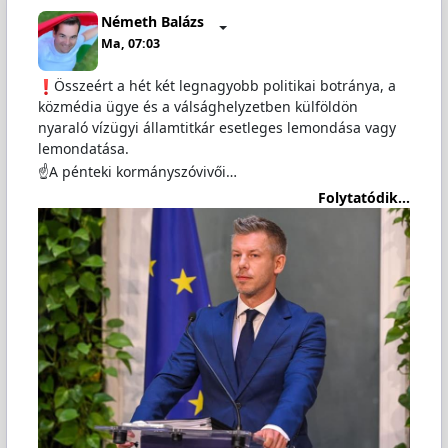
Németh Balázs
Ma, 07:03
️Összeért a hét két legnagyobb politikai botránya, a
közmédia ügye és a válsághelyzetben külföldön
nyaraló vízügyi államtitkár esetleges lemondása vagy
lemondatása.
☝️A pénteki kormányszóvivői…
Folytatódik...