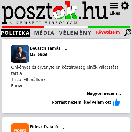
Likes
POLITIKA
MÉDIA
VÉLEMÉNY
Követéseim
Deutsch Tamás
Ma, 08:26
Önkényes és érvénytelen köztársaságielnök-választást
tart a
Tisza. Ellenállunk!
Ennyi.
Nagyon nézem...
Forrást nézem, kedvelem ott
Fidesz-frakció