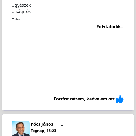
Ügyészek
Újságírók
Ha…
Folytatódik...
Forrást nézem, kedvelem ott
Pócs János
Tegnap, 16:23