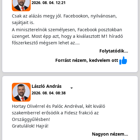
2026. 08. 04. 12:21
Csak az alázás megy jól. Facebookon, nyilvánosan,
sajátjait is.
A miniszterelnök személyesen, Facebook posztokban
üzenget. Most épp azt, hogy a kiválasztott M1 híradó
főszerkesztő mégsem lehet az.…
Folytatódik...
Forrást nézem, kedvelem ott
László András
2026. 08. 04. 08:38
Hortay Olivérrel és Palóc Andréval, két kiváló
szakemberrel erősödik a Fidesz frakció az
Országgyűlésben!
Gratulálok! Hajrá!
Nagyon nézem...