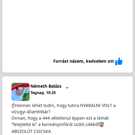
Forrást nézem, kedvelem ott
Németh Balázs
Tegnap, 19:25
☝️Honnan lehet tudni, hogy tutira NYARALNI VOLT a
vízügyi államtitkár?
Onnan, hogy a 444 véletlenül éppen ezt a témát
“felejtette ki” a kormányinfóról szóló cikkből
ABSZOLÚT CSICSKA