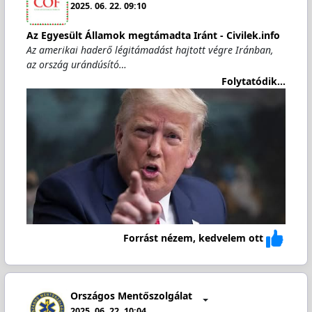
2025. 06. 22. 09:10
Az Egyesült Államok megtámadta Iránt - Civilek.info
Az amerikai haderő légitámadást hajtott végre Iránban,
az ország urándúsító…
Folytatódik...
Forrást nézem, kedvelem ott
Országos Mentőszolgálat
2025. 06. 22. 10:04