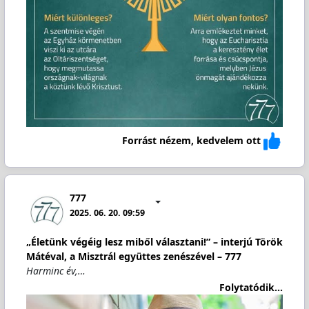
Forrást nézem, kedvelem ott
777
2025. 06. 20. 09:59
„Életünk végéig lesz miből választani!” – interjú Török
Mátéval, a Misztrál együttes zenészével – 777
Harminc év,…
Folytatódik...