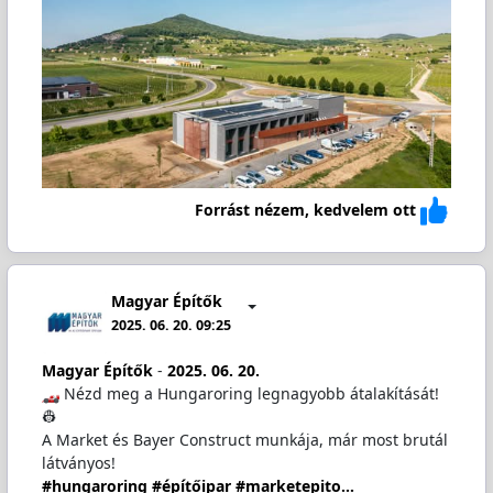
Forrást nézem, kedvelem ott
Magyar Építők
2025. 06. 20. 09:25
Magyar Építők
-
2025. 06. 20.
️ Nézd meg a Hungaroring legnagyobb átalakítását!
👷
A Market és Bayer Construct munkája, már most brutál
látványos!
#hungaroring
#építőipar
#marketepito…