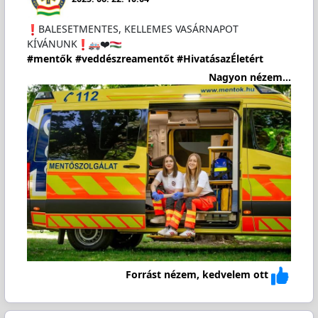
️BALESETMENTES, KELLEMES VASÁRNAPOT
KÍVÁNUNK
❤️
#mentők
#veddészreamentőt
#HivatásazÉletért
Nagyon nézem...
Forrást nézem, kedvelem ott