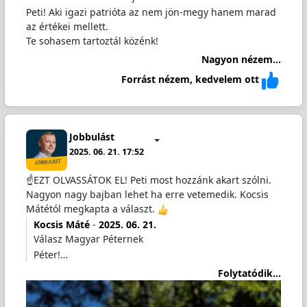
Peti! Aki igazi patrióta az nem jön-megy hanem marad
az értékei mellett.
Te sohasem tartoztál közénk!
Nagyon nézem...
Forrást nézem, kedvelem ott
Jobbulást
2025. 06. 21. 17:52
☝️EZT OLVASSÁTOK EL! Peti most hozzánk akart szólni.
Nagyon nagy bajban lehet ha erre vetemedik. Kocsis
Mátétól megkapta a választ.
Kocsis Máté
-
2025. 06. 21.
Válasz Magyar Péternek
Péter!…
Folytatódik...