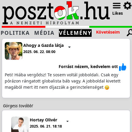
Likes
POLITIKA
MÉDIA
VÉLEMÉNY
Követéseim
Ahogy a Gazda látja
2025. 06. 22. 08:00
Forrást nézem, kedvelem ott
Peti! Hiába vergődsz! Te sosem voltál jobboldali. Csak egy
pórázon rángatott globalista báb vagy. A jobboldal kivetett
magából mert itt nem díjazzák a gerinctelenséget
Görgess tovább!
Hortay Olivér
2025. 06. 21. 18:18