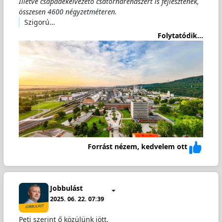
Illetve csapadékelvezető csatornarendszert is fejlesztenek,
összesen 4600 négyzetméteren.
Szigorú…
Folytatódik...
Forrást nézem, kedvelem ott
Jobbulást
2025. 06. 22. 07:39
Peti szerint ő közülünk jött.