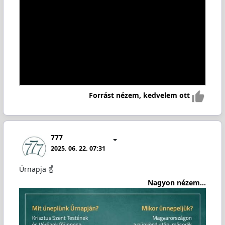
Forrást nézem, kedvelem ott
777
2025. 06. 22. 07:31
Úrnapja ☝️
Nagyon nézem...