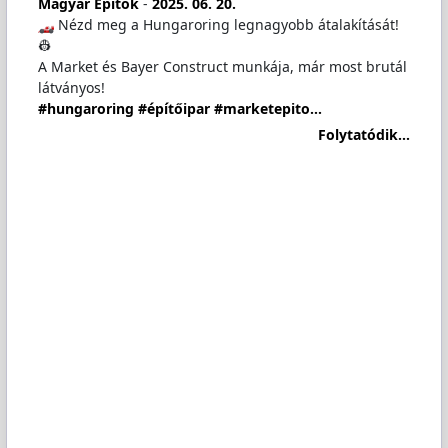
Magyar Építők
-
2025. 06. 20.
️ Nézd meg a Hungaroring legnagyobb átalakítását!
👷
A Market és Bayer Construct munkája, már most brutál
látványos!
#hungaroring
#építőipar
#marketepito…
Folytatódik...