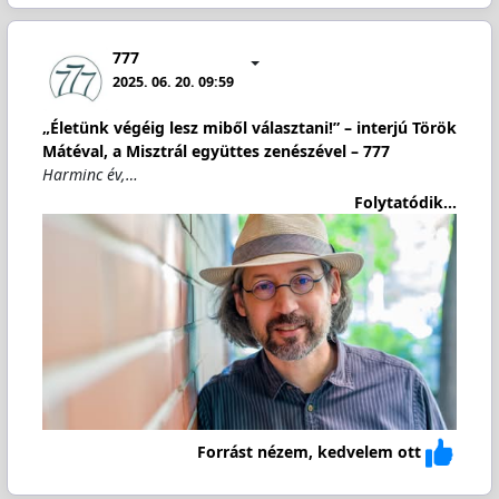
777
2025. 06. 20. 09:59
„Életünk végéig lesz miből választani!” – interjú Török
Mátéval, a Misztrál együttes zenészével – 777
Harminc év,…
Folytatódik...
Forrást nézem, kedvelem ott