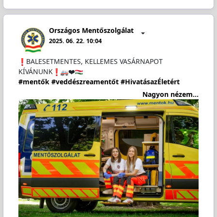
Országos Mentőszolgálat
2025. 06. 22. 10:04
️BALESETMENTES, KELLEMES VASÁRNAPOT
KÍVÁNUNK
❤️
#mentők
#veddészreamentőt
#HivatásazÉletért
Nagyon nézem...