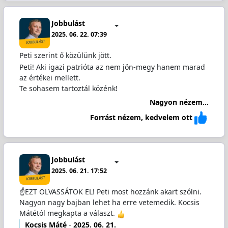
Jobbulást
2025. 06. 22. 07:39
Peti szerint ő közülünk jött.
Peti! Aki igazi patrióta az nem jön-megy hanem marad
az értékei mellett.
Te sohasem tartoztál közénk!
Nagyon nézem...
Forrást nézem, kedvelem ott
Jobbulást
2025. 06. 21. 17:52
☝️EZT OLVASSÁTOK EL! Peti most hozzánk akart szólni.
Nagyon nagy bajban lehet ha erre vetemedik. Kocsis
Mátétól megkapta a választ.
Kocsis Máté
-
2025. 06. 21.