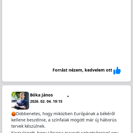
Forrást nézem, kedvelem ott
Bóka János
2026. 02. 04. 19:15
Döbbenetes, hogy miközben Európának a békéről
kellene beszélnie, a színfalak mögött már új háborús
tervek készülnek.
Kiszivárgott, hogy Ukrajna nyugati szövetségeivel egy