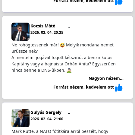
Forrást nézem, kedvelem ott
Kocsis Máté
2026. 02. 04. 20:25
Ne röhögtessenek már!
Melyik mondana nemet
Brüsszelnek?
A mentelmi jogával fogott kétszínű, a benzinkutas
Kapitány vagy a bajnaista Orbán Anita? Egyszerűen
nincs benne a DNS-ükben.
Nagyon nézem...
Forrást nézem, kedvelem ott
Gulyás Gergely
2026. 02. 04. 21:00
Mark Rutte, a NATO főtitkára arról beszélt, hogy