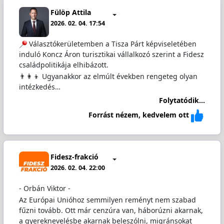
Fülöp Attila
2026. 02. 04. 17:54
Választókerületemben a Tisza Párt képviseletében
induló Koncz Áron turisztikai vállalkozó szerint a Fidesz
családpolitikája elhibázott.
👨‍👩‍👦 Ugyanakkor az elmúlt években rengeteg olyan
intézkedés…
Folytatódik...
Forrást nézem, kedvelem ott
Fidesz-frakció
2026. 02. 04. 22:00
- Orbán Viktor -
Az Európai Unióhoz semmilyen reményt nem szabad
fűzni tovább. Ott már cenzúra van, háborúzni akarnak,
a gyereknevelésbe akarnak beleszólni, migránsokat