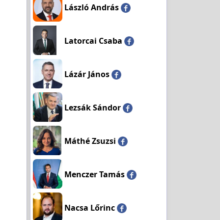
László András
Latorcai Csaba
Lázár János
Lezsák Sándor
Máthé Zsuzsi
Menczer Tamás
Nacsa Lőrinc