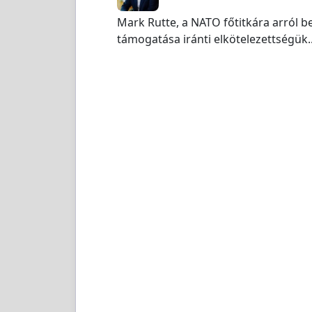
Mark Rutte, a NATO főtitkára arról b
támogatása iránti elkötelezettségük..