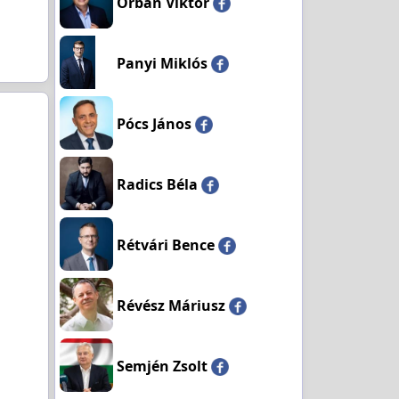
Orbán Viktor
Panyi Miklós
Pócs János
Radics Béla
Rétvári Bence
Révész Máriusz
Semjén Zsolt