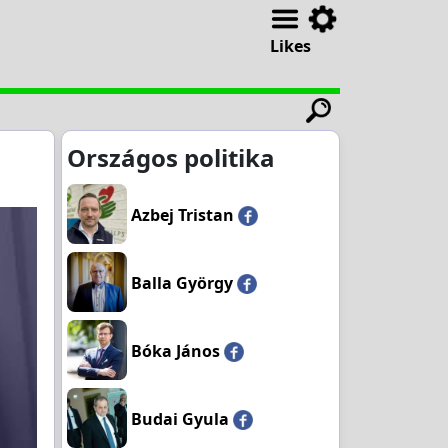
Likes
Országos politika
Azbej Tristan
Balla György
Bóka János
Budai Gyula