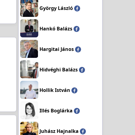
György László
Hankó Balázs
Hargitai János
Hidvéghi Balázs
Hollik István
Illés Boglárka
Juhász Hajnalka