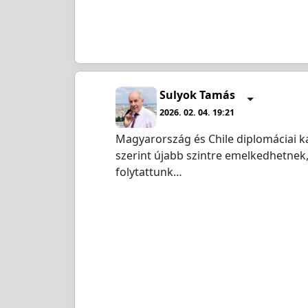
Sulyok Tamás
2026. 02. 04. 19:21
Magyarország és Chile diplomáciai ka
szerint újabb szintre emelkedhetnek, 
folytattunk…