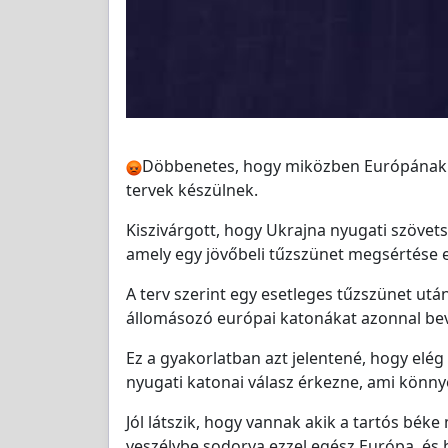
Döbbenetes, hogy miközben Európának a 
tervek készülnek.
Kiszivárgott, hogy Ukrajna nyugati szövets
amely egy jövőbeli tűzszünet megsértése es
A terv szerint egy esetleges tűzszünet utá
állomásozó európai katonákat azonnal be
Ez a gyakorlatban azt jelentené, hogy elég
nyugati katonai válasz érkezne, ami könny
Jól látszik, hogy vannak akik a tartós bék
veszélybe sodorva ezzel egész Európa, és