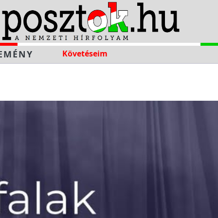
EMÉNY
Követéseim