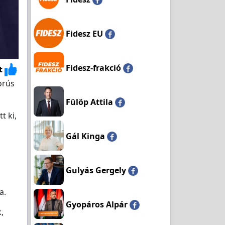
Fidesz EU
Fidesz-frakció
t
orús
Fülöp Attila
t ki,
Gál Kinga
Gulyás Gergely
a.
Gyopáros Alpár
,