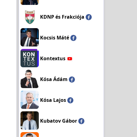
KDNP és Frakciója
Kocsis Máté
Kontextus
Kósa Ádám
Kósa Lajos
Kubatov Gábor