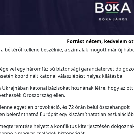
Forrást nézem, kedvelem ot
békéről kellene beszélnie, a színfalak mögött már új háb
égeivel egy háromfázisú biztonsági garanciatervet dolgozot
etén koordinált katonai válaszlépést helyez kilátásba.
n Ukrajnában katonai bázisokat hoznának létre, hogy az ott
vethessék Oroszország ellen.
 lenne egyetlen provokáció, és 72 órán belül összehangolt
en beleránthatná Európát egy kiszámíthatatlan eszkalációb
e megteremtése helyett a konfliktus kiterjesztésén dolgoznak
 benne a magyar családok biztonságát.