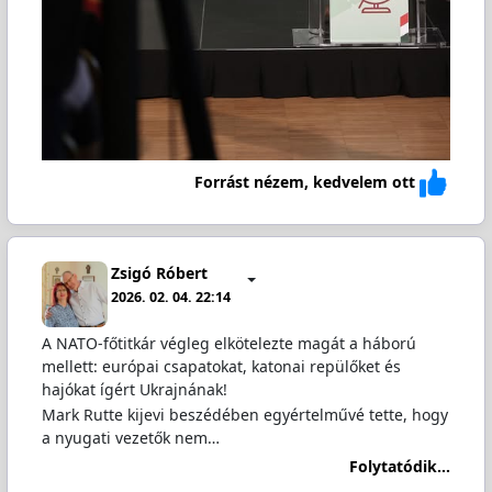
Forrást nézem, kedvelem ott
Zsigó Róbert
2026. 02. 04. 22:14
A NATO-főtitkár végleg elkötelezte magát a háború
mellett: európai csapatokat, katonai repülőket és
hajókat ígért Ukrajnának!
Mark Rutte kijevi beszédében egyértelművé tette, hogy
a nyugati vezetők nem…
Folytatódik...