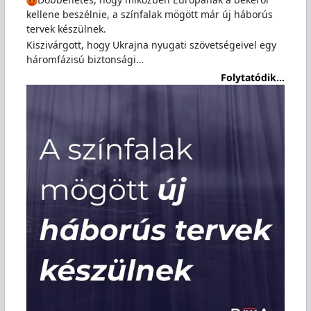
kellene beszélnie, a színfalak mögött már új háborús
tervek készülnek.
Kiszivárgott, hogy Ukrajna nyugati szövetségeivel egy
háromfázisú biztonsági…
Folytatódik...