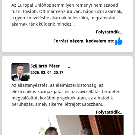
Az Európai Unióhoz semmilyen reményt nem szabad
fűzni tovább. Ott már cenzúra van, háborúzni akarnak,
a gyereknevelésbe akarnak beleszólni, migránsokat
akarnak ránk küldeni: mindez…
Folytatódik...
Forrást nézem, kedvelem ott
Szijjártó Péter
2026. 02. 04. 20:17
Az állattenyésztés, az élelmiszerbiztonság, az
elektronikus közigazgatás és az ivóvízellátás területén
megvalósított korábbi projektek után, ez a hatodik
beruházás, amely sikerrel létrejött Laoszban!…
Folytatódik...