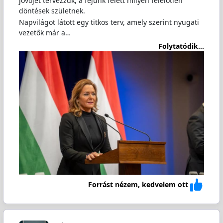
jövőjét tervezzük, a fejünk felett milyen felelőtlen
döntések születnek.
Napvilágot látott egy titkos terv, amely szerint nyugati
vezetők már a…
Folytatódik...
Forrást nézem, kedvelem ott