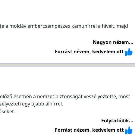
elte a moldáv embercsempészes kamuhírrel a híveit, majd
Nagyon nézem...
Forrást nézem, kedvelem ott
e előző esetben a nemzet biztonságát veszélyeztette, most
yezteti egy újabb álhírrel.
péseket…
Folytatódik...
Forrást nézem, kedvelem ott