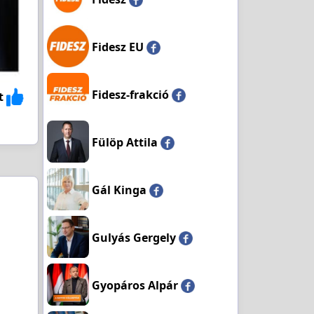
Fidesz EU
Fidesz-frakció
t
Fülöp Attila
Gál Kinga
Gulyás Gergely
Gyopáros Alpár