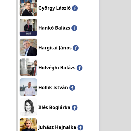
György László
Hankó Balázs
Hargitai János
Hidvéghi Balázs
Hollik István
Illés Boglárka
Juhász Hajnalka