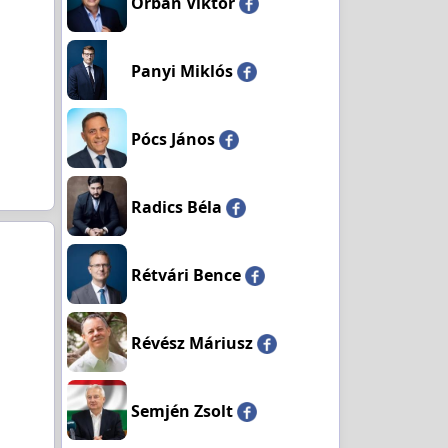
Orbán Viktor
Panyi Miklós
Pócs János
Radics Béla
Rétvári Bence
Révész Máriusz
Semjén Zsolt