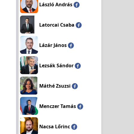
László András
Latorcai Csaba
Lázár János
Lezsák Sándor
Máthé Zsuzsi
Menczer Tamás
Nacsa Lőrinc