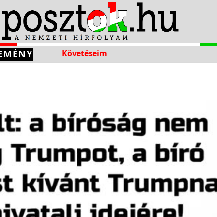
EMÉNY
Követéseim