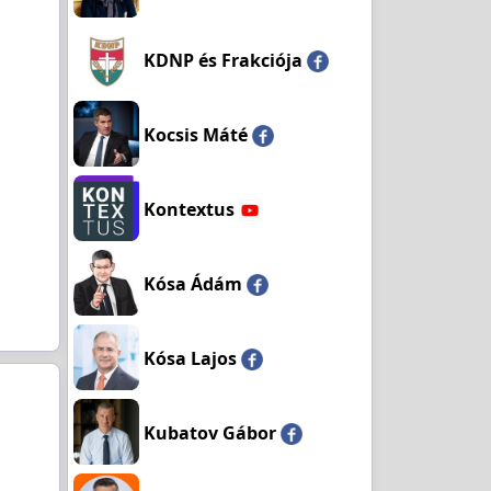
KDNP és Frakciója
Kocsis Máté
Kontextus
Kósa Ádám
Kósa Lajos
Kubatov Gábor