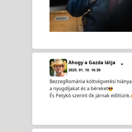
Ahogy a Gazda látja
2025. 01. 10. 16:30
BezzegRománia költségvetési hiánya t
a nyugdíjakat és a béreket
És Petykó szerint ők járnak előttünk.