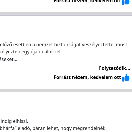
Forrást nézem, kedvelem ott
e előző esetben a nemzet biztonságát veszélyeztette, most
yezteti egy újabb álhírrel.
péseket…
Folytatódik...
Forrást nézem, kedvelem ott
indig elhiszi.
ebhárfa” eladó, páran lehet, hogy megrendelnék.