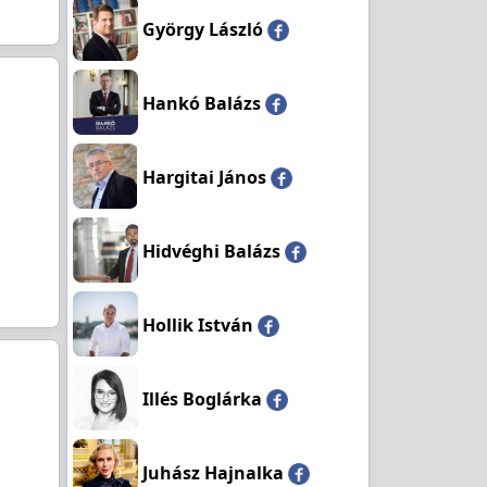
György László
Hankó Balázs
Hargitai János
Hidvéghi Balázs
Hollik István
Illés Boglárka
Juhász Hajnalka