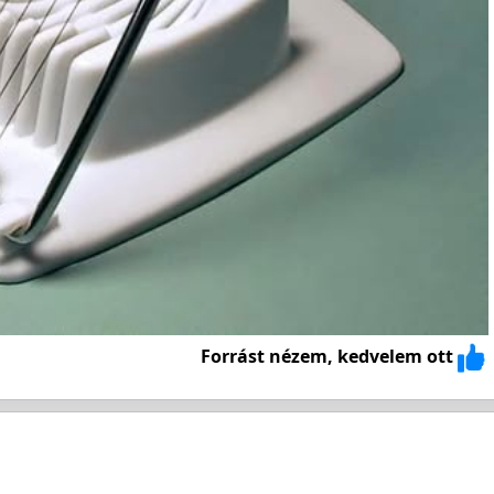
Forrást nézem, kedvelem ott