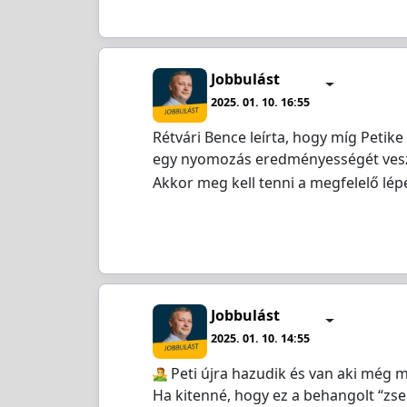
Jobbulást
2025. 01. 10. 16:55
Rétvári Bence leírta, hogy míg Petik
egy nyomozás eredményességét veszél
Akkor meg kell tenni a megfelelő lé
Jobbulást
2025. 01. 10. 14:55
️ Peti újra hazudik és van aki még m
Ha kitenné, hogy ez a behangolt “zs