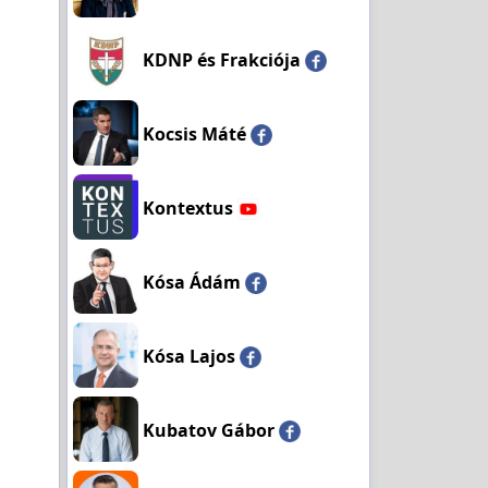
KDNP és Frakciója
Kocsis Máté
Kontextus
Kósa Ádám
Kósa Lajos
Kubatov Gábor