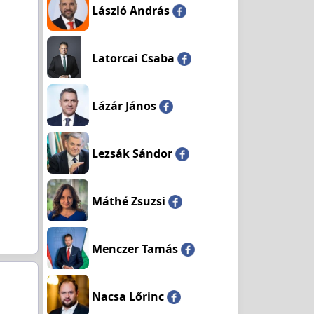
László András
Latorcai Csaba
Lázár János
Lezsák Sándor
Máthé Zsuzsi
Menczer Tamás
Nacsa Lőrinc