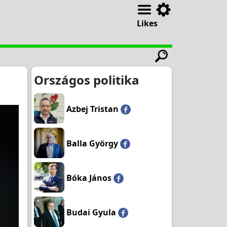
Likes
Országos politika
Azbej Tristan
Balla György
Bóka János
Budai Gyula