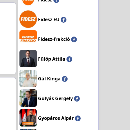
Fidesz EU
Fidesz-frakció
Fülöp Attila
Gál Kinga
Gulyás Gergely
Gyopáros Alpár