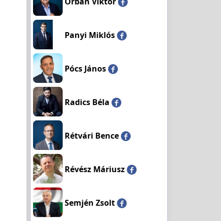
Orbán Viktor
Panyi Miklós
Pócs János
Radics Béla
Rétvári Bence
Révész Máriusz
Semjén Zsolt