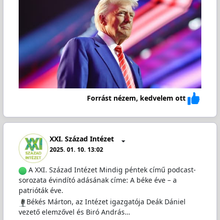
Forrást nézem, kedvelem ott
XXI. Század Intézet
2025. 01. 10. 13:02
A XXI. Század Intézet Mindig péntek című podcast-
sorozata évindító adásának címe: A béke éve – a
patrióták éve.
Békés Márton, az Intézet igazgatója Deák Dániel
vezető elemzővel és Biró András…