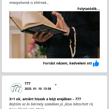
imanyelveink is eltérnek…
Folytatódik...
Forrást nézem, kedvelem ott
777
2025. 01. 10. 13:58
3+1 ok, amiért hiszek a böjt erejében – 777
Böjtölni az év bármely szakában jó, Jézus bátorított rá,