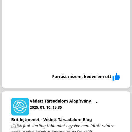
Forrást nézem, kedvelem ott
Védett Társadalom Alapítvány
2025. 01. 10. 15:35
Brit lejtmenet - Védett Társadalom Blog
🇬🇧A font sterling több mint egy éve nem látott szintre
esett, a részvények zuhantak, és az Egyesült…