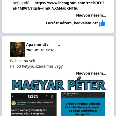
befogadó.....
https://www.instagram.com/reel/DEGF
aH1M96T/?igsh=dmRjNXM4ajJkNThu
Nagyon nézem...
Forrást nézem, kedvelem ott
Apa mondta
2025. 01. 10. 12:46
Ez is kamu volt...
Hallod Petyka, szánalmas vagy...
Nagyon nézem...