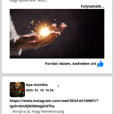
hogy éljünk vele. Most…
Folytatódik...
Forrást nézem, kedvelem ott
Apa mondta
2025. 01. 10. 15:54
https://www.instagram.com/reel/DEGFaH1M96T/?
igsh=dmRjNXM4ajJkNThu
Annyira jó, hogy Németország