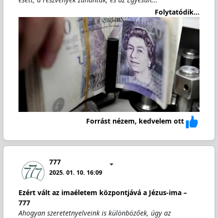
Folytatódik...
Forrást nézem, kedvelem ott
777
2025. 01. 10. 16:09
Ezért vált az imaéletem központjává a Jézus-ima –
777
Ahogyan szeretetnyelveink is különbözőek, úgy az