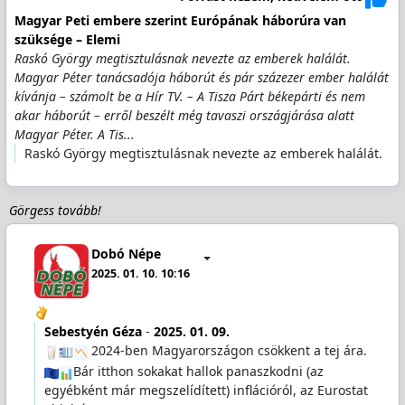
Magyar Peti embere szerint Európának háborúra van
szüksége – Elemi
Raskó György megtisztulásnak nevezte az emberek halálát.
Magyar Péter tanácsadója háborút és pár százezer ember halálát
kívánja – számolt be a Hír TV. – A Tisza Párt békepárti és nem
akar háborút – erről beszélt még tavaszi országjárása alatt
Magyar Péter. A Tis...
Raskó György megtisztulásnak nevezte az emberek halálát.
Görgess tovább!
Dobó Népe
2025. 01. 10. 10:16
Sebestyén Géza
-
2025. 01. 09.
2024-ben Magyarországon csökkent a tej ára.
Bár itthon sokakat hallok panaszkodni (az
egyébként már megszelídített) inflációról, az Eurostat