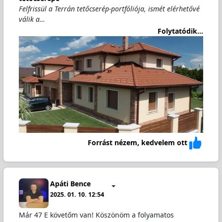
Felfrissül a Terrán tetőcserép-portfóliója, ismét elérhetővé
válik a…
Folytatódik...
Forrást nézem, kedvelem ott
Apáti Bence
2025. 01. 10. 12:54
Már 47 E követőm van! Köszönöm a folyamatos