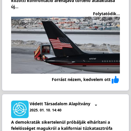
közötti konfrontáció arénájává történő átalakulása
új…
Folytatódik...
Forrást nézem, kedvelem ott
Védett Társadalom Alapítvány
2025. 01. 10. 14:40
A demokraták sikertelenül próbálják elhárítani a
felelősséget magukról a kaliforniai tűzkatasztrófa