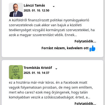
Lánczi Tamás
2025. 01. 10. 12:50
A külföldről finanszírozott politikai nyomásgyakorló
szervezeteknek csak akkor van bajuk a közéleti
tevékenységet vizsgáló kormányzati szervezetekkel, ha
azok a magyar szuverenitást védik. Ennek…
Folytatódik...
Forrást nézem, kedvelem ott
Trombitás Kristóf
2025. 01. 10. 14:37
ez a hisztéria már-már kóros. én a Facebook miatt
vagyok folyamatosan pirosban, de meg sem említem,
mert who cares? ezek meg őrjöngenek, hogy talán
komolyabban veszik a szólásszabadságot. érted, a…
Folytatódik...