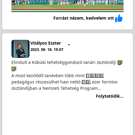
Forrást nézem, kedvelem ott
Vitályos Eszter
2023. 09. 18. 19:07
Elindult a Köbüki tehetséggondozó tanári ösztöndíj!
A most kezdődő tanévben több mint 1️⃣6️⃣0️⃣0️⃣
pedagógus részesülhet havi nettó 7️⃣5️⃣ ezer forintos
ösztöndíjban a Nemzeti Tehetség Program…
Folytatódik...