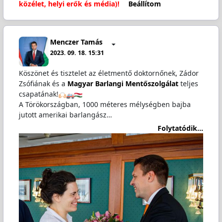
közélet, helyi erők és média)!
Beállítom
Menczer Tamás
2023. 09. 18. 15:31
Köszönet és tisztelet az életmentő doktornőnek, Zádor
Zsófiának és a
Magyar Barlangi Mentőszolgálat
teljes
csapatának!
A Törökországban, 1000 méteres mélységben bajba
jutott amerikai barlangász…
Folytatódik...