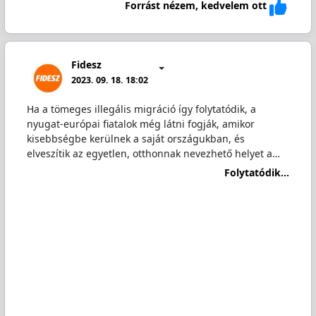
Forrást nézem, kedvelem ott
Fidesz
2023. 09. 18. 18:02
Ha a tömeges illegális migráció így folytatódik, a
nyugat-európai fiatalok még látni fogják, amikor
kisebbségbe kerülnek a saját országukban, és
elveszítik az egyetlen, otthonnak nevezhető helyet a…
Folytatódik...