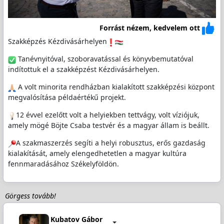
Forrást nézem, kedvelem ott
Szakképzés Kézdivásárhelyen
Tanévnyitóval, szoboravatással és könyvbemutatóval
indítottuk el a szakképzést Kézdivásárhelyen.
A volt minorita rendházban kialakított szakképzési központ
megvalósítása példaértékű projekt.
12 évvel ezelőtt volt a helyiekben tettvágy, volt víziójuk,
amely mögé Böjte Csaba testvér és a magyar állam is beállt.
A szakmaszerzés segíti a helyi robusztus, erős gazdaság
kialakítását, amely elengedhetetlen a magyar kultúra
fennmaradásához Székelyföldön.
Görgess tovább!
Kubatov Gábor