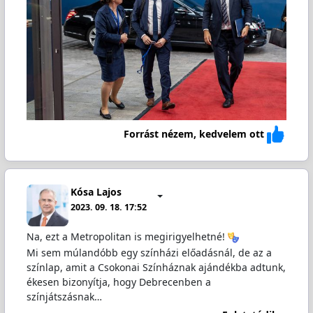
Forrást nézem, kedvelem ott
Kósa Lajos
2023. 09. 18. 17:52
Na, ezt a Metropolitan is megirigyelhetné!
Mi sem múlandóbb egy színházi előadásnál, de az a
színlap, amit a Csokonai Színháznak ajándékba adtunk,
ékesen bizonyítja, hogy Debrecenben a
színjátszásnak…