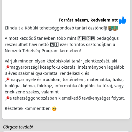
Forrást nézem, kedvelem ott
Elindult a Köbüki tehetséggondozó tanári ösztöndíj!
A most kezdődő tanévben több mint 1️⃣6️⃣0️⃣0️⃣ pedagógus
részesülhet havi nettó 7️⃣5️⃣ ezer forintos ösztöndíjban a
Nemzeti Tehetség Program keretében!
Várjuk minden olyan középiskolai tanár jelentkezését, aki
magyarországi középfokú oktatási intézményben legalább
3 éves szakmai gyakorlattal rendelkezik, és
magyar nyelv és irodalom, történelem, matematika, fizika,
biológia, kémia, földrajz, informatika (digitális kultúra), vagy
ének-zene szakos, valamint
a tehetséggondozásban kiemelkedő tevékenységet folytat.
Részletek kommentben
Görgess tovább!