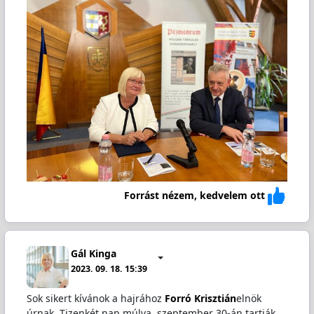
Forrást nézem, kedvelem ott
Gál Kinga
2023. 09. 18. 15:39
Sok sikert kívánok a hajrához
Forró Krisztián
elnök
úrnak. Tizenkét nap múlva, szeptember 30-án tartják