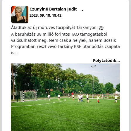
Czunyiné Bertalan Judit
2023. 09. 18. 18:42
Átadtuk az új műfüves focipályát Tárkányon!
A beruházás 38 millió forintos TAO támogatásból
valósulhatott meg. Nem csak a helyiek, hanem Bozsik
Programban részt vevő Tárkány KSE utánpótlás csapata
is…
Folytatódik...