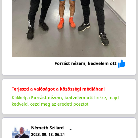
Forrást nézem, kedvelem ott
Terjeszd a valóságot a közösségi médiában!
Klikkelj a
Forrást nézem, kedvelem ott
linkre, majd
kedveld, oszd meg az eredeti posztot!
Németh Szilárd
2023. 09. 18. 06:24