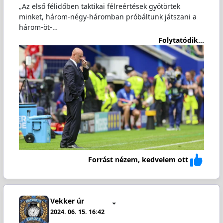
„Az első félidőben taktikai félreértések gyötörtek
minket, három-négy-háromban próbáltunk játszani a
három-öt-…
Folytatódik...
Forrást nézem, kedvelem ott
Vekker úr
2024. 06. 15. 16:42