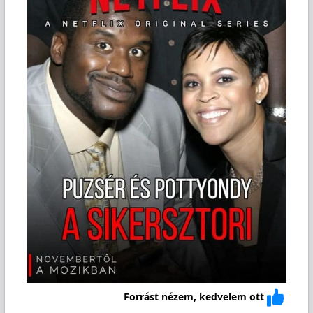
Forrást nézem, kedvelem ott