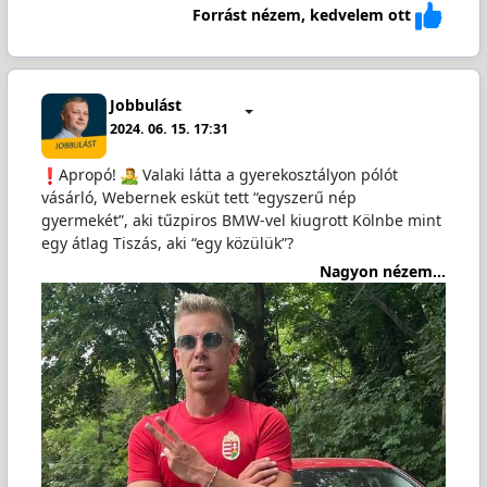
Forrást nézem, kedvelem ott
Jobbulást
2024. 06. 15. 17:31
️Apropó!
️ Valaki látta a gyerekosztályon pólót
vásárló, Webernek esküt tett “egyszerű nép
gyermekét”, aki tűzpiros BMW-vel kiugrott Kölnbe mint
egy átlag Tiszás, aki “egy közülük”?
Nagyon nézem...