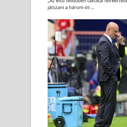
„Az első félidőben taktikai félreér
játszani a három-öt-…