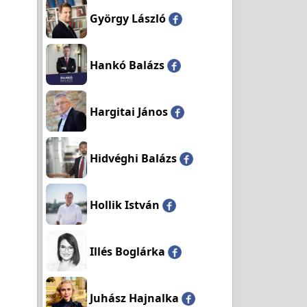
György László
Hankó Balázs
Hargitai János
Hidvéghi Balázs
Hollik István
Illés Boglárka
Juhász Hajnalka