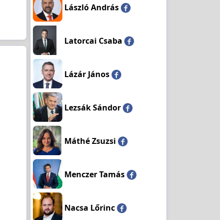
László András
Latorcai Csaba
Lázár János
Lezsák Sándor
Máthé Zsuzsi
Menczer Tamás
Nacsa Lőrinc