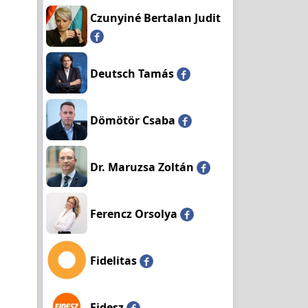
Czunyiné Bertalan Judit
Deutsch Tamás
Dömötör Csaba
Dr. Maruzsa Zoltán
Ferencz Orsolya
Fidelitas
Fidesz