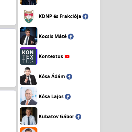
KDNP és Frakciója
Kocsis Máté
Kontextus
Kósa Ádám
Kósa Lajos
Kubatov Gábor