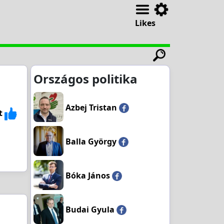
Likes
Országos politika
Azbej Tristan
t
Balla György
Bóka János
Budai Gyula