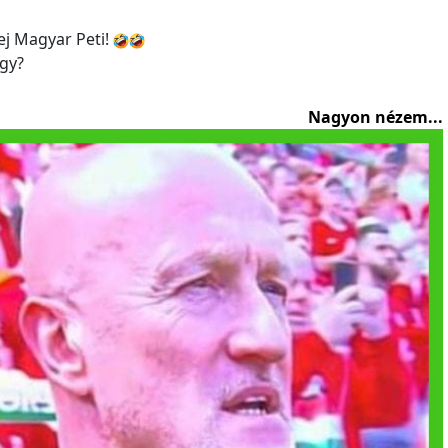
 ej Magyar Peti!
így?
Nagyon nézem...