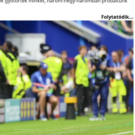
tések gyötörtek minket, három-négy-háromban próbáltunk
Folytatódik...