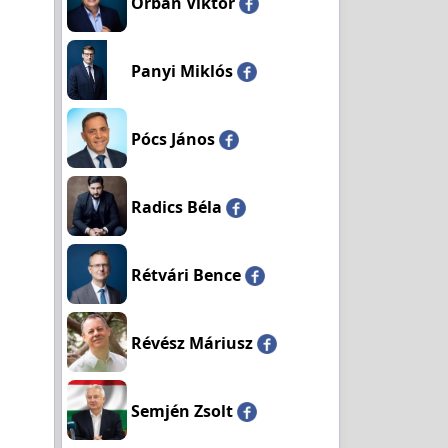
Orbán Viktor
Panyi Miklós
Pócs János
Radics Béla
Rétvári Bence
Révész Máriusz
Semjén Zsolt