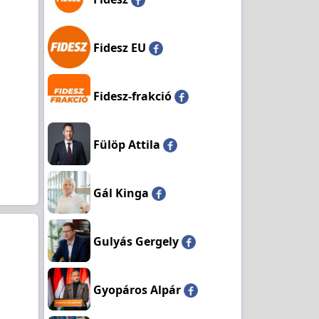
Fidesz EU
Fidesz-frakció
Fülöp Attila
Gál Kinga
Gulyás Gergely
Gyopáros Alpár