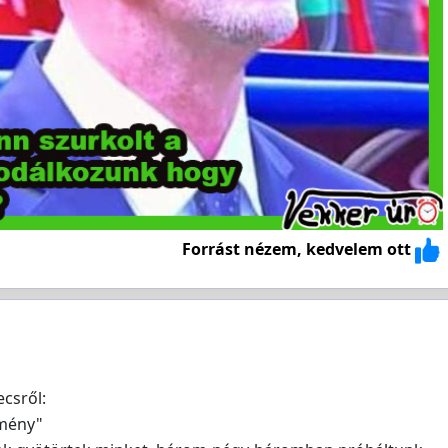
Forrást nézem, kedvelem ott
ecsről:
tmény"