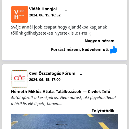
Vidék Hangjai
2024. 06. 15. 16:52
Svájc annál jobb csapat hogy ajándékba kapjanak
tőlünk gólhelyzeteket! Nyertek is 3:1-re! :(
Nagyon nézem...
Forrást nézem, kedvelem ott
Civil Összefogás Fórum
2024. 06. 15. 17:00
Németh Miklós Attila: Találkozások — Civilek Infó
Autót gázolt a kerékpáros. Nem autóst, aki figyelmetlenül
a biciklis elé lépett, hanem…
Folytatódik...