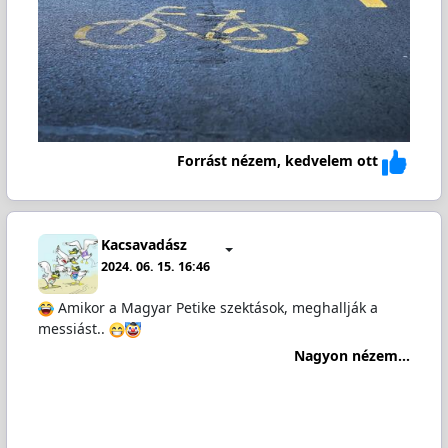
Forrást nézem, kedvelem ott
Kacsavadász
2024. 06. 15. 16:46
Amikor a Magyar Petike szektások, meghallják a
messiást..
Nagyon nézem...