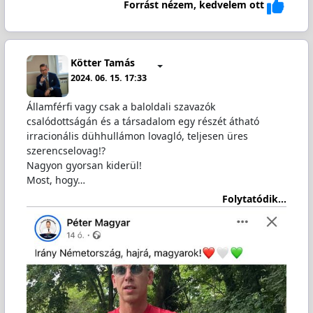
Forrást nézem, kedvelem ott
Kötter Tamás
2024. 06. 15. 17:33
Államférfi vagy csak a baloldali szavazók
csalódottságán és a társadalom egy részét átható
irracionális dühhullámon lovagló, teljesen üres
szerencselovag!?
Nagyon gyorsan kiderül!
Most, hogy…
Folytatódik...