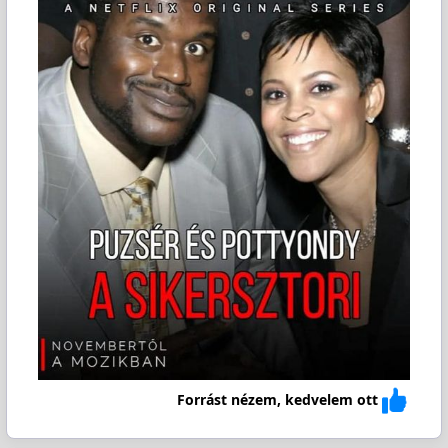
Forrást nézem, kedvelem ott