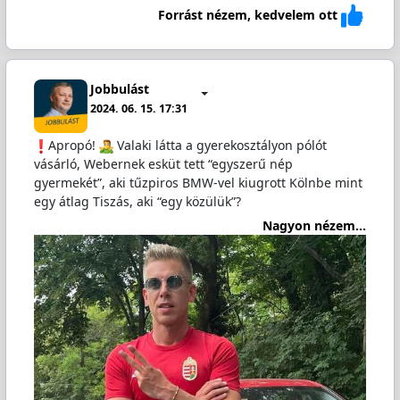
Forrást nézem, kedvelem ott
Jobbulást
2024. 06. 15. 17:31
️Apropó!
️ Valaki látta a gyerekosztályon pólót
vásárló, Webernek esküt tett “egyszerű nép
gyermekét”, aki tűzpiros BMW-vel kiugrott Kölnbe mint
egy átlag Tiszás, aki “egy közülük”?
Nagyon nézem...