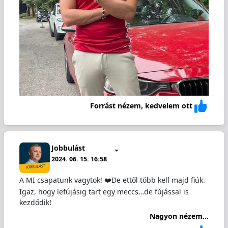
Forrást nézem, kedvelem ott
Jobbulást
2024. 06. 15. 16:58
A MI csapatunk vagytok! ❤️De ettől több kell majd fiúk.
Igaz, hogy lefújásig tart egy meccs…de fújással is
kezdődik!
Nagyon nézem...