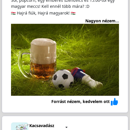
Sör, popcorn, egy emberes szendvics és 15:00-től egy
magyar meccs! Kell ennél több mára? :D
Hajrá fiúk, Hajrá magyarok!
Nagyon nézem...
Forrást nézem, kedvelem ott
Kacsavadász