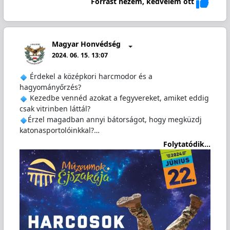
Forrást nézem, kedvelem ott
Magyar Honvédség
2024. 06. 15. 13:07
Érdekel a középkori harcmodor és a
hagyományőrzés?
Kezedbe vennéd azokat a fegyvereket, amiket eddig
csak vitrinben láttál?
Érzel magadban annyi bátorságot, hogy megküzdj
katonasportolóinkkal?…
Folytatódik...