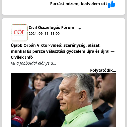
Forrást nézem, kedvelem ott
Civil Összefogás Fórum
2024. 09. 11. 11:00
Újabb Orbán Viktor-videó: Szerénység, alázat,
munka! És persze választási győzelem újra és újra! —
Civilek Infó
Mi a jobboldal előnye a…
Folytatódik...