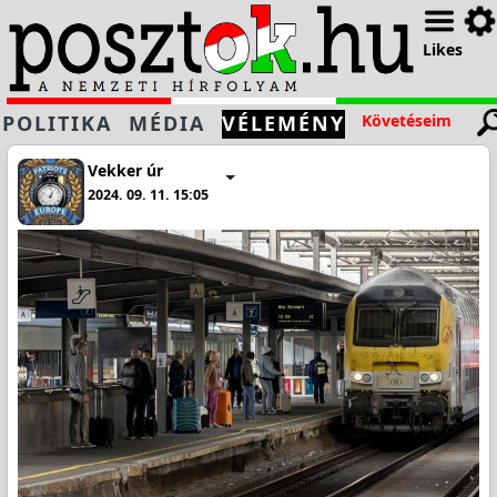
Likes
POLITIKA
MÉDIA
VÉLEMÉNY
Követéseim
Vekker úr
2024. 09. 11. 15:05