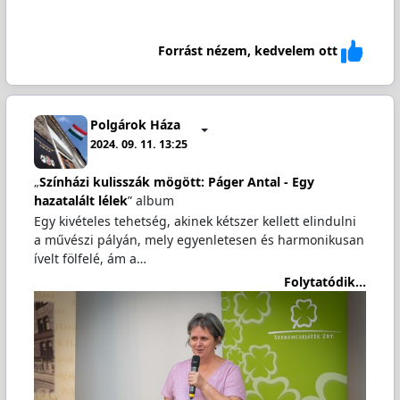
Forrást nézem, kedvelem ott
Polgárok Háza
2024. 09. 11. 13:25
„
Színházi kulisszák mögött: Páger Antal - Egy
hazatalált lélek
” album
Egy kivételes tehetség, akinek kétszer kellett elindulni
a művészi pályán, mely egyenletesen és harmonikusan
ívelt fölfelé, ám a…
Folytatódik...