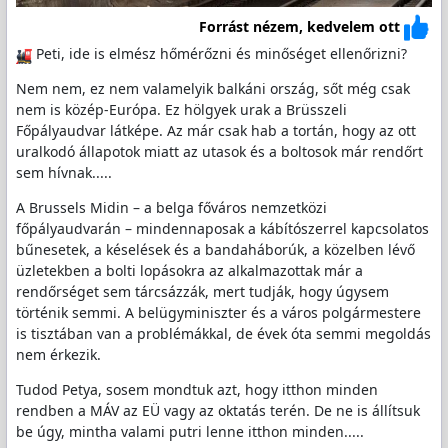
Forrást nézem, kedvelem ott
Peti, ide is elmész hőmérőzni és minőséget ellenőrizni?
Nem nem, ez nem valamelyik balkáni ország, sőt még csak
nem is közép-Európa. Ez hölgyek urak a Brüsszeli
Főpályaudvar látképe. Az már csak hab a tortán, hogy az ott
uralkodó állapotok miatt az utasok és a boltosok már rendőrt
sem hívnak.....
A Brussels Midin – a belga főváros nemzetközi
főpályaudvarán – mindennaposak a kábítószerrel kapcsolatos
bűnesetek, a késelések és a bandaháborúk, a közelben lévő
üzletekben a bolti lopásokra az alkalmazottak már a
rendőrséget sem tárcsázzák, mert tudják, hogy úgysem
történik semmi. A belügyminiszter és a város polgármestere
is tisztában van a problémákkal, de évek óta semmi megoldás
nem érkezik.
Tudod Petya, sosem mondtuk azt, hogy itthon minden
rendben a MÁV az EÜ vagy az oktatás terén. De ne is állítsuk
be úgy, mintha valami putri lenne itthon minden.....