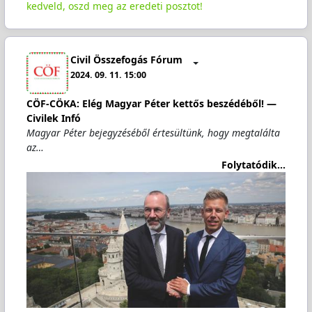
kedveld, oszd meg az eredeti posztot!
Civil Összefogás Fórum
2024. 09. 11. 15:00
CÖF-CÖKA: Elég Magyar Péter kettős beszédéből! —
Civilek Infó
Magyar Péter bejegyzéséből értesültünk, hogy megtalálta
az…
Folytatódik...