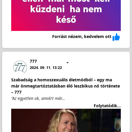
Forrást nézem, kedvelem ott
777
2024. 09. 11. 13:22
Szabadság a homoszexuális életmódból – egy ma
már önmegtartóztatásban élő leszbikus nő története
– 777
“Az egyetlen ok, amiért már…
Folytatódik...