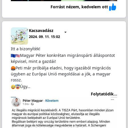
Forrást nézem, kedvelem ott
Kacsavadász
2024. 09. 11. 15:02
Itt a bizonyítèk!
Magyar Péter konkrétan migránspárti álláspontot
képvisel, mint a gazdái!
Peti már próbálja eladni, hogy igazából migrációs
ügyben az Európai Unió megoldásai a jók, a magyar
rossz.
Úgy…
Folytatódik...