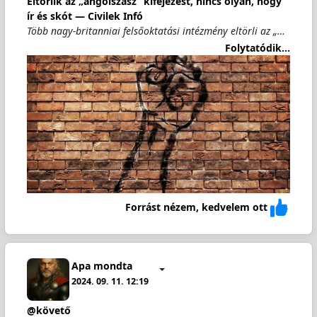
Eltörlik az „angolszász” kifejezést, nincs olyan, hogy
ír és skót — Civilek Infó
Több nagy-britanniai felsőoktatási intézmény eltörli az „…
Folytatódik...
Forrást nézem, kedvelem ott
Apa mondta
2024. 09. 11. 12:19
@követő