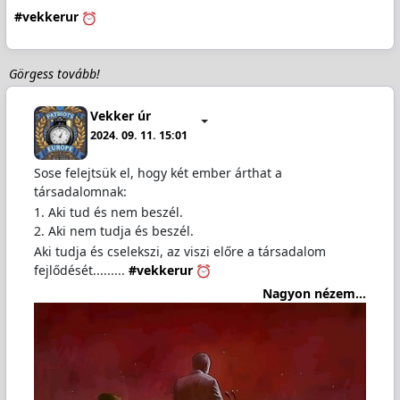
#vekkerur
Görgess tovább!
Vekker úr
2024. 09. 11. 15:01
Sose felejtsük el, hogy két ember árthat a
társadalomnak:
1. Aki tud és nem beszél.
2. Aki nem tudja és beszél.
Aki tudja és cselekszi, az viszi előre a társadalom
fejlődését.........
#vekkerur
Nagyon nézem...