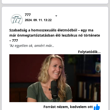
777
2024. 09. 11. 13:22
Szabadság a homoszexuális életmódból – egy ma
már önmegtartóztatásban élő leszbikus nő története
– 777
“Az egyetlen ok, amiért már…
Folytatódik...
Forrást nézem, kedvelem ott