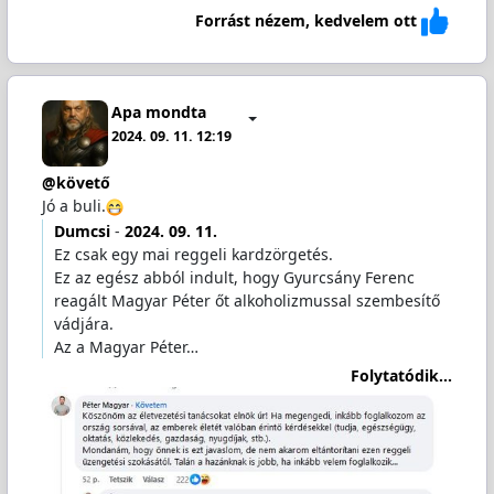
Forrást nézem, kedvelem ott
Apa mondta
2024. 09. 11. 12:19
@követő
Jó a buli.
Dumcsi
-
2024. 09. 11.
Ez csak egy mai reggeli kardzörgetés.
Ez az egész abból indult, hogy Gyurcsány Ferenc
reagált Magyar Péter őt alkoholizmussal szembesítő
vádjára.
Az a Magyar Péter…
Folytatódik...