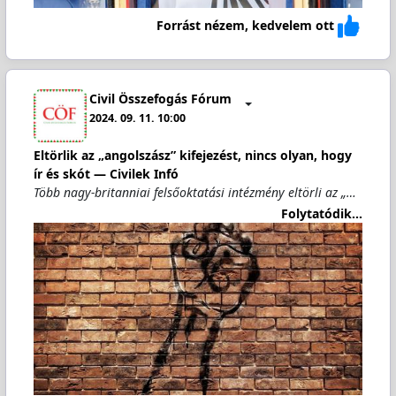
Forrást nézem, kedvelem ott
Civil Összefogás Fórum
2024. 09. 11. 10:00
Eltörlik az „angolszász” kifejezést, nincs olyan, hogy
ír és skót — Civilek Infó
Több nagy-britanniai felsőoktatási intézmény eltörli az „…
Folytatódik...