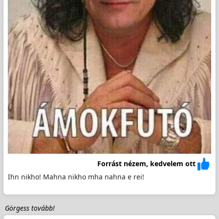
Forrást nézem, kedvelem ott
Ihn nikho! Mahna nikho mha nahna e rei!
Görgess tovább!