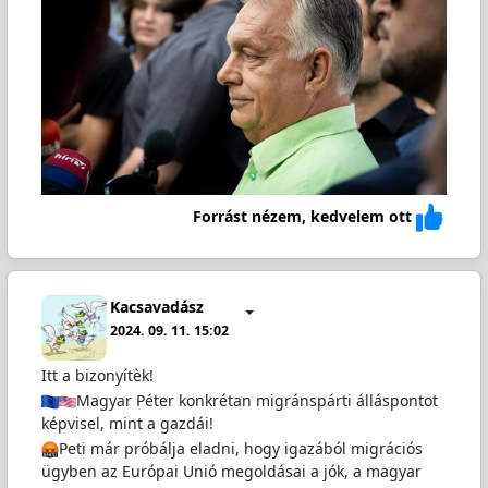
Forrást nézem, kedvelem ott
Kacsavadász
2024. 09. 11. 15:02
Itt a bizonyítèk!
Magyar Péter konkrétan migránspárti álláspontot
képvisel, mint a gazdái!
Peti már próbálja eladni, hogy igazából migrációs
ügyben az Európai Unió megoldásai a jók, a magyar