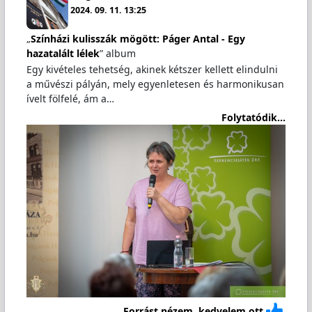
2024. 09. 11. 13:25
„
Színházi kulisszák mögött: Páger Antal - Egy
hazatalált lélek
” album
Egy kivételes tehetség, akinek kétszer kellett elindulni
a művészi pályán, mely egyenletesen és harmonikusan
ívelt fölfelé, ám a…
Folytatódik...
Forrást nézem, kedvelem ott