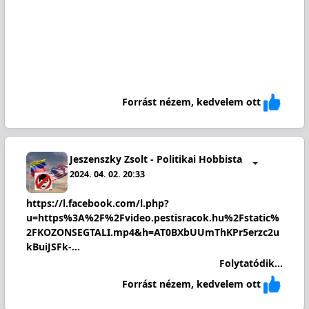
Forrást nézem, kedvelem ott
Jeszenszky Zsolt - Politikai Hobbista
2024. 04. 02. 20:33
https://l.facebook.com/l.php?
u=https%3A%2F%2Fvideo.pestisracok.hu%2Fstatic%
2FKOZONSEGTALI.mp4&h=AT0BXbUUmThKPr5erzc2u
kBuiJSFk-…
Folytatódik...
Forrást nézem, kedvelem ott