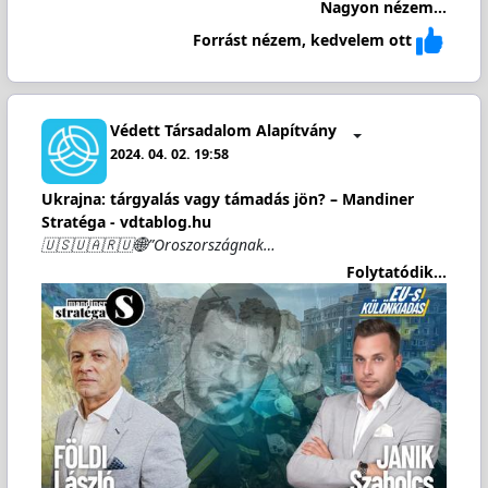
Nagyon nézem...
Forrást nézem, kedvelem ott
Védett Társadalom Alapítvány
2024. 04. 02. 19:58
Ukrajna: tárgyalás vagy támadás jön? – Mandiner
Stratéga - vdtablog.hu
🇺🇸🇺🇦🇷🇺🌐”Oroszországnak…
Folytatódik...