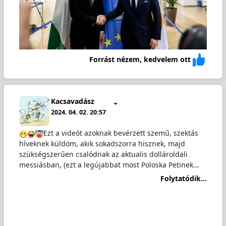
Forrást nézem, kedvelem ott
Kacsavadász
2024. 04. 02. 20:57
Ezt a videót azoknak bevérzett szemű, szektás
híveknek küldöm, akik sokadszorra hisznek, majd
szükségszerűen csalódnak az aktualis dollároldali
messiásban, (ezt a legújabbat most Poloska Petinek…
Folytatódik...