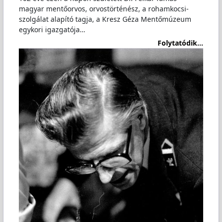
magyar mentőorvos, orvostörténész, a rohamkocsi-
szolgálat alapító tagja, a Kresz Géza Mentőmúzeum
egykori igazgatója…
Folytatódik...