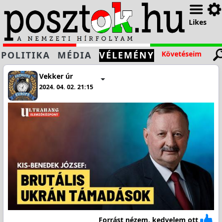
Likes
POLITIKA
MÉDIA
VÉLEMÉNY
Követéseim
Vekker úr
2024. 04. 02. 21:15
Forrást nézem, kedvelem ott