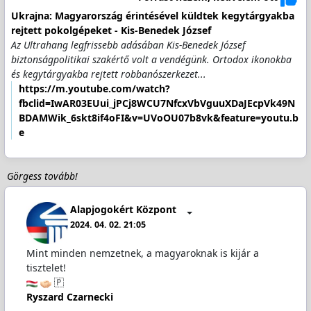
Ukrajna: Magyarország érintésével küldtek kegytárgyakba
rejtett pokolgépeket - Kis-Benedek József
Az Ultrahang legfrissebb adásában Kis-Benedek József
biztonságpolitikai szakértő volt a vendégünk. Ortodox ikonokba
és kegytárgyakba rejtett robbanószerkezet...
https://m.youtube.com/watch?
fbclid=IwAR03EUui_jPCj8WCU7NfcxVbVguuXDaJEcpVk49N
BDAMWik_6skt8if4oFI&v=UVoOU07b8vk&feature=youtu.b
e
Görgess tovább!
Alapjogokért Központ
2024. 04. 02. 21:05
Mint minden nemzetnek, a magyaroknak is kijár a
tisztelet!
🇵
Ryszard Czarnecki