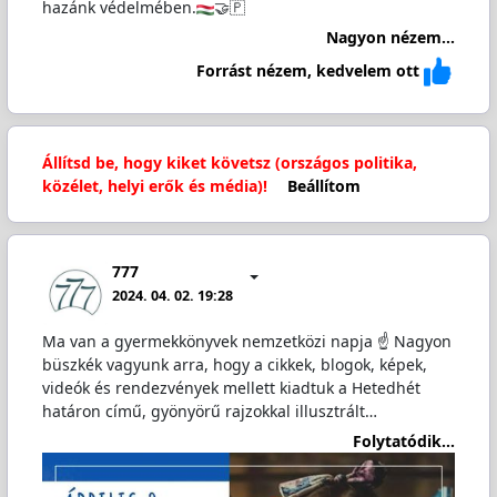
hazánk védelmében.
🤝🇵
Nagyon nézem...
Forrást nézem, kedvelem ott
Állítsd be, hogy kiket követsz (országos politika,
közélet, helyi erők és média)!
Beállítom
777
2024. 04. 02. 19:28
Ma van a gyermekkönyvek nemzetközi napja ☝️ Nagyon
büszkék vagyunk arra, hogy a cikkek, blogok, képek,
videók és rendezvények mellett kiadtuk a Hetedhét
határon című, gyönyörű rajzokkal illusztrált…
Folytatódik...