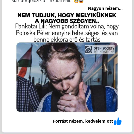
Már dörgölőzik a Linkotai Pali..
Nagyon nézem...
Forrást nézem, kedvelem ott