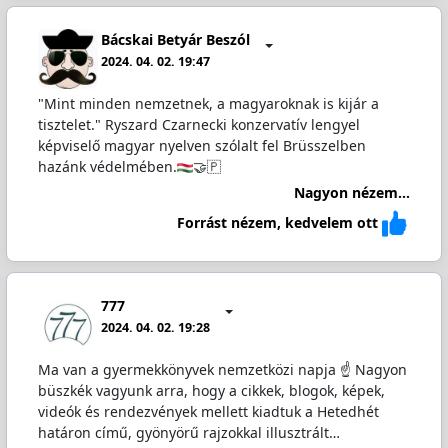
Bácskai Betyár Beszól
2024. 04. 02. 19:47
"Mint minden nemzetnek, a magyaroknak is kijár a
tisztelet." Ryszard Czarnecki konzervatív lengyel
képviselő magyar nyelven szólalt fel Brüsszelben
hazánk védelmében.
🤝🇵
Nagyon nézem...
Forrást nézem, kedvelem ott
777
2024. 04. 02. 19:28
Ma van a gyermekkönyvek nemzetközi napja ☝️ Nagyon
büszkék vagyunk arra, hogy a cikkek, blogok, képek,
videók és rendezvények mellett kiadtuk a Hetedhét
határon című, gyönyörű rajzokkal illusztrált…