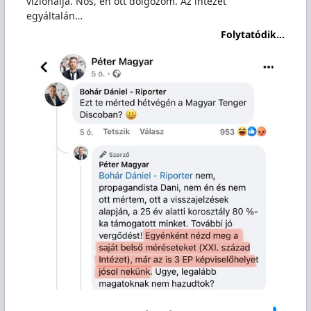
vizionálja. Nos, én ott dolgozom. Az intézet
egyáltalán…
Folytatódik...