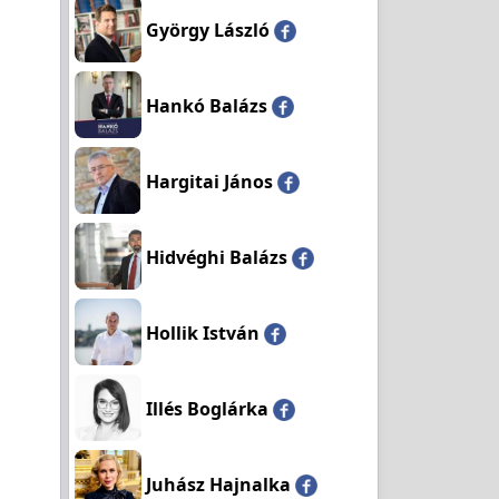
György László
Hankó Balázs
Hargitai János
Hidvéghi Balázs
Hollik István
Illés Boglárka
Juhász Hajnalka