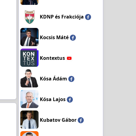
KDNP és Frakciója
Kocsis Máté
Kontextus
Kósa Ádám
Kósa Lajos
Kubatov Gábor