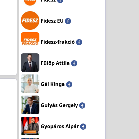
Fidesz EU
Fidesz-frakció
Fülöp Attila
Gál Kinga
Gulyás Gergely
Gyopáros Alpár