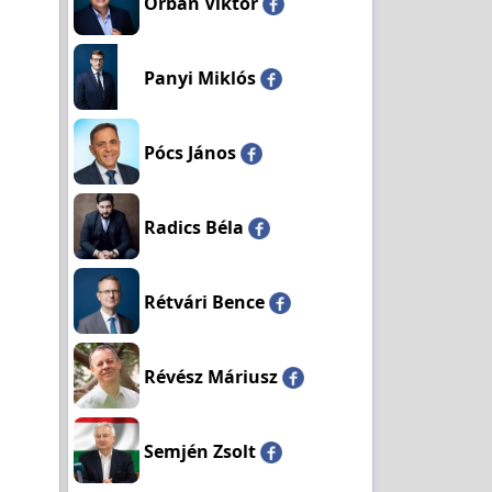
Orbán Viktor
Panyi Miklós
Pócs János
Radics Béla
Rétvári Bence
Révész Máriusz
Semjén Zsolt