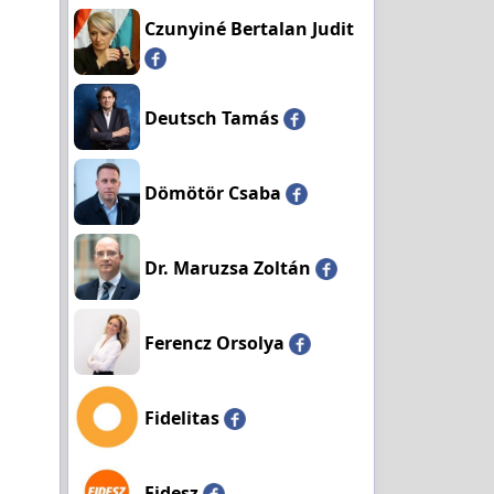
Czunyiné Bertalan Judit
Deutsch Tamás
Dömötör Csaba
Dr. Maruzsa Zoltán
Ferencz Orsolya
Fidelitas
Fidesz