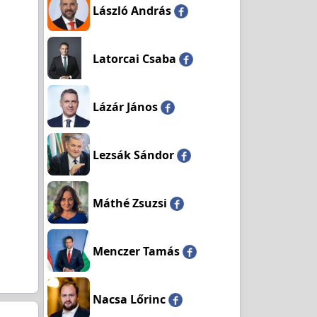
László András
Latorcai Csaba
Lázár János
Lezsák Sándor
Máthé Zsuzsi
Menczer Tamás
Nacsa Lőrinc