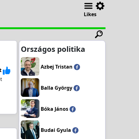
Likes
Országos politika
Azbej Tristan
t
t
Balla György
Bóka János
Budai Gyula