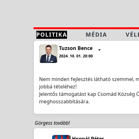
POLITIKA
MÉDIA
VÉL
Tuzson Bence
2024. 10. 01. 20:00
Nem minden fejlesztés látható szemmel, m
jobbá tételéhez!
Jelentős támogatást kap Csomád Község Ö
meghosszabbítására.
Görgess tovább!
Hoppál Péter