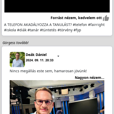
Forrást nézem, kedvelem ott
A TELEFON AKADÁLYOZZA A TANULÁST? #telefon #fairright
#iskola #diák #tanár #tüntetés #törvény #fyp
Görgess tovább!
Deák Dániel
2024. 09. 11. 20:33
Nincs megállás este sem, hamarosan jövünk!
Nagyon nézem...