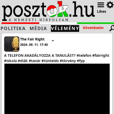
Likes
POLITIKA
MÉDIA
VÉLEMÉNY
Követéseim
The Fair Right
2024. 09. 11. 17:45
A TELEFON AKADÁLYOZZA A TANULÁST? #telefon #fairright
#iskola #diák #tanár #tüntetés #törvény #fyp