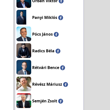
Orbán Viktor
Panyi Miklós
Pócs János
Radics Béla
Rétvári Bence
Révész Máriusz
Semjén Zsolt