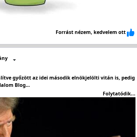
Forrást nézem, kedvelem ott
ány
tve győzött az idei második elnökjelölti vitán is, pedig
adalom Blog…
Folytatódik...