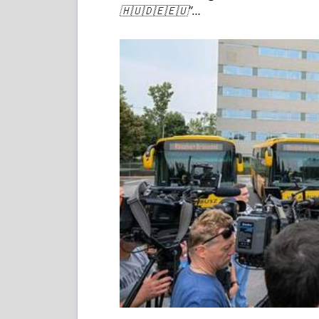
🇭🇺🇩🇪🇪🇺”…