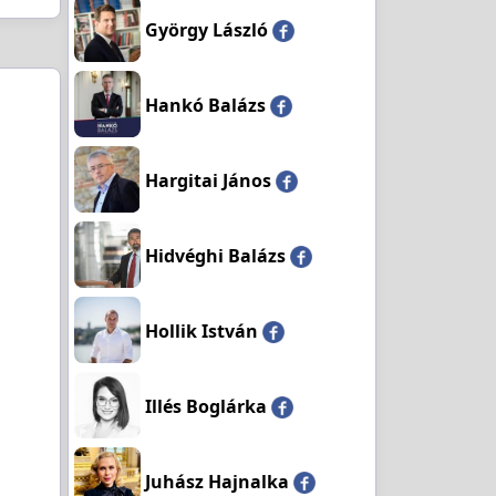
György László
Hankó Balázs
Hargitai János
Hidvéghi Balázs
Hollik István
Illés Boglárka
Juhász Hajnalka