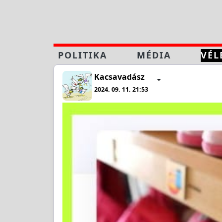
POLITIKA
MÉDIA
VÉL
Kacsavadász
2024. 09. 11. 21:53