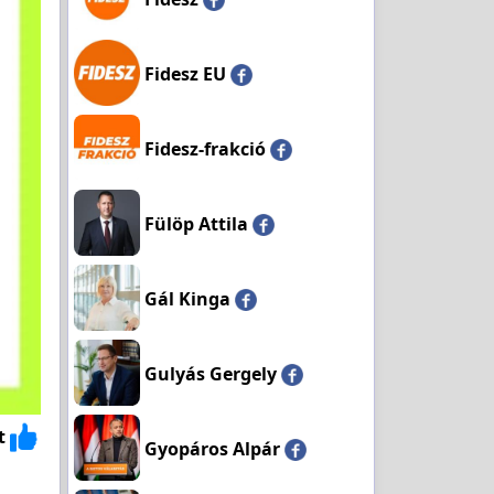
Fidesz EU
Fidesz-frakció
Fülöp Attila
Gál Kinga
Gulyás Gergely
t
Gyopáros Alpár