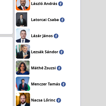
László András
Latorcai Csaba
Lázár János
Lezsák Sándor
Máthé Zsuzsi
Menczer Tamás
Nacsa Lőrinc