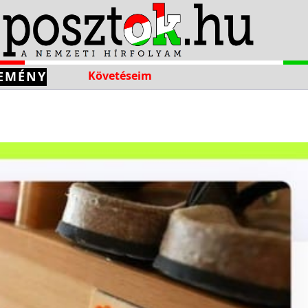
EMÉNY
Követéseim