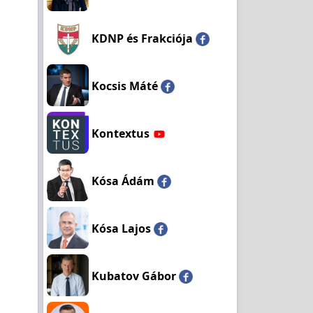
KDNP és Frakciója
Kocsis Máté
Kontextus
Kósa Ádám
Kósa Lajos
Kubatov Gábor