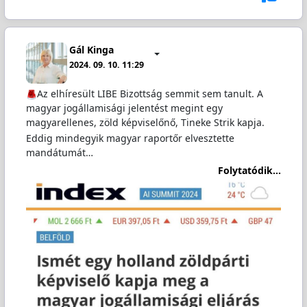
Gál Kinga
2024. 09. 10. 11:29
Az elhíresült LIBE Bizottság semmit sem tanult. A
magyar jogállamisági jelentést megint egy
magyarellenes, zöld képviselőnő, Tineke Strik kapja.
Eddig mindegyik magyar raportőr elvesztette
mandátumát…
Folytatódik...