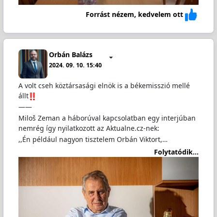
Forrást nézem, kedvelem ott
Orbán Balázs
2024. 09. 10. 15:40
A volt cseh köztársasági elnök is a békemisszió mellé
állt
——
Miloš Zeman a háborúval kapcsolatban egy interjúban
nemrég így nyilatkozott az Aktualne.cz-nek:
,,Én például nagyon tisztelem Orbán Viktort,…
Folytatódik...