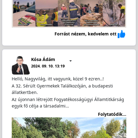
Forrást nézem, kedvelem ott
Kósa Ádám
2024. 09. 10. 13:19
Helló, Nagyvilág, itt vagyunk, közel 9 ezren..!
A 32. Sérült Gyermekek Találkozóján, a budapesti
állatkertben.
Az újonnan létrejött Fogyatékosságügyi Államtitkárság
egyik fő célja a társadalmi…
Folytatódik...