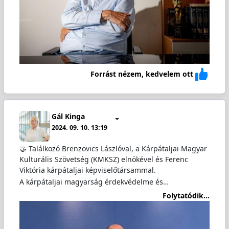
Forrást nézem, kedvelem ott
Gál Kinga
2024. 09. 10. 13:19
🤝 Találkozó Brenzovics Lászlóval, a Kárpátaljai Magyar
Kulturális Szövetség (KMKSZ) elnökével és Ferenc
Viktória kárpátaljai képviselőtársammal.
A kárpátaljai magyarság érdekvédelme és…
Folytatódik...