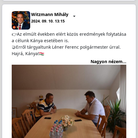
Witzmann Mihály
2024. 09. 10. 13:15
👉Az elmúlt években elért közös eredmények folytatása
a célunk Kánya esetében is.
🤝Erről tárgyaltunk Léner Ferenc polgármester úrral.
Hajrá, Kánya!
Nagyon nézem...