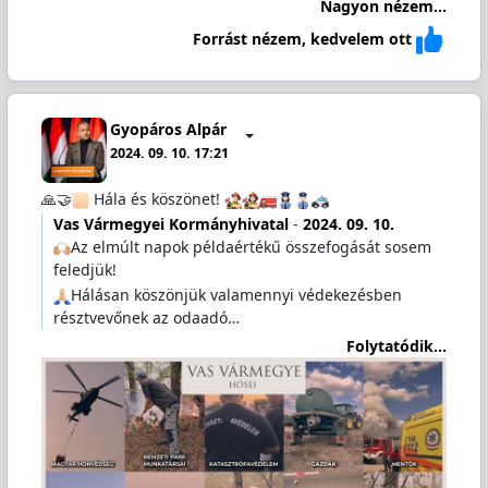
Nagyon nézem...
Forrást nézem, kedvelem ott
Gyopáros Alpár
2024. 09. 10. 17:21
🙏🤝
Hála és köszönet!
Vas Vármegyei Kormányhivatal
-
2024. 09. 10.
Az elmúlt napok példaértékű összefogását sosem
feledjük!
Hálásan köszönjük valamennyi védekezésben
résztvevőnek az odaadó…
Folytatódik...