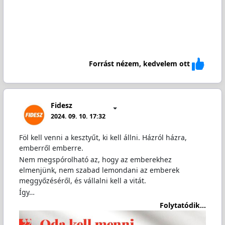
Forrást nézem, kedvelem ott
Fidesz
2024. 09. 10. 17:32
Föl kell venni a kesztyűt, ki kell állni. Házról házra,
emberről emberre.
Nem megspórolható az, hogy az emberekhez
elmenjünk, nem szabad lemondani az emberek
meggyőzéséről, és vállalni kell a vitát.
Így…
Folytatódik...