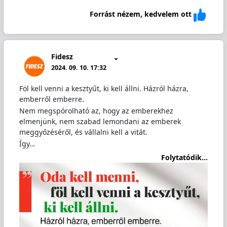
Forrást nézem, kedvelem ott
Fidesz
2024. 09. 10. 17:32
Föl kell venni a kesztyűt, ki kell állni. Házról házra,
emberről emberre.
Nem megspórolható az, hogy az emberekhez
elmenjünk, nem szabad lemondani az emberek
meggyőzéséről, és vállalni kell a vitát.
Így…
Folytatódik...