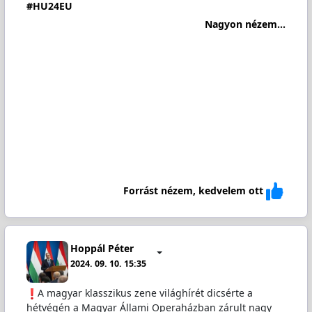
#HU24EU
Nagyon nézem...
Forrást nézem, kedvelem ott
Hoppál Péter
2024. 09. 10. 15:35
️A magyar klasszikus zene világhírét dicsérte a
hétvégén a Magyar Állami Operaházban zárult nagy