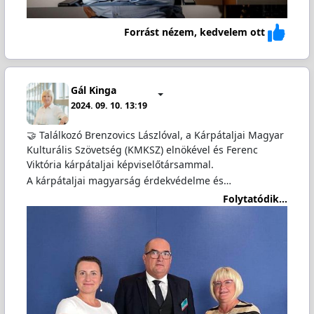
Forrást nézem, kedvelem ott
Gál Kinga
2024. 09. 10. 13:19
🤝 Találkozó Brenzovics Lászlóval, a Kárpátaljai Magyar
Kulturális Szövetség (KMKSZ) elnökével és Ferenc
Viktória kárpátaljai képviselőtársammal.
A kárpátaljai magyarság érdekvédelme és…
Folytatódik...