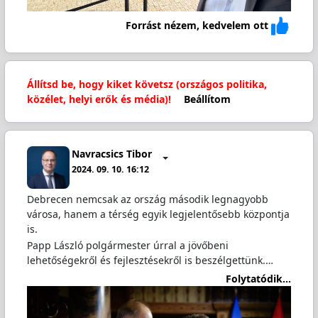
Forrást nézem, kedvelem ott
Állítsd be, hogy kiket követsz (országos politika,
közélet, helyi erők és média)!
Beállítom
Navracsics Tibor
2024. 09. 10. 16:12
Debrecen nemcsak az ország második legnagyobb
városa, hanem a térség egyik legjelentősebb központja
is.
Papp László polgármester úrral a jövőbeni
lehetőségekről és fejlesztésekről is beszélgettünk.…
Folytatódik...