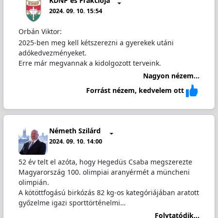
KDNP és Frakciója
2024. 09. 10. 15:54
Orbán Viktor:
2025-ben meg kell kétszerezni a gyerekek utáni
adókedvezményeket.
Erre már megvannak a kidolgozott terveink.
Nagyon nézem...
Forrást nézem, kedvelem ott
Németh Szilárd
2024. 09. 10. 14:00
52 év telt el azóta, hogy Hegedüs Csaba megszerezte
Magyarország 100. olimpiai aranyérmét a müncheni
olimpián.
A kötöttfogású birkózás 82 kg-os kategóriájában aratott
győzelme igazi sporttörténelmi…
Folytatódik...