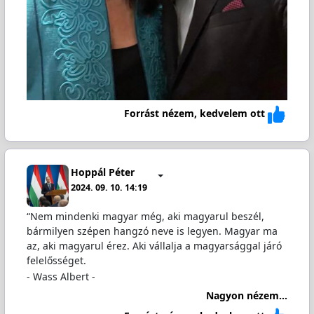
Forrást nézem, kedvelem ott
Hoppál Péter
2024. 09. 10. 14:19
“Nem mindenki magyar még, aki magyarul beszél,
bármilyen szépen hangzó neve is legyen. Magyar ma
az, aki magyarul érez. Aki vállalja a magyarsággal járó
felelősséget.
- Wass Albert -
Nagyon nézem...