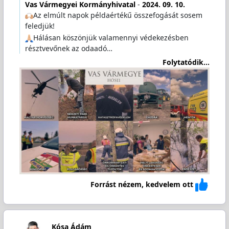
Vas Vármegyei Kormányhivatal
-
2024. 09. 10.
Az elmúlt napok példaértékű összefogását sosem
feledjük!
Hálásan köszönjük valamennyi védekezésben
résztvevőnek az odaadó…
Folytatódik...
Forrást nézem, kedvelem ott
Kósa Ádám