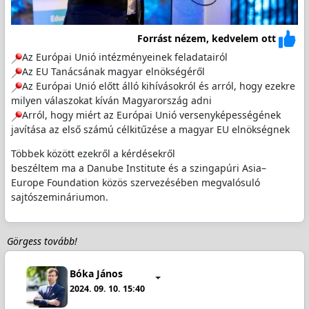
Forrást nézem, kedvelem ott
Az Európai Unió intézményeinek feladatairól
Az EU Tanácsának magyar elnökségéről
Az Európai Unió előtt álló kihívásokról és arról, hogy ezekre
milyen válaszokat kíván Magyarország adni
Arról, hogy miért az Európai Unió versenyképességének
javítása az első számú célkitűzése a magyar EU elnökségnek
Többek között ezekről a kérdésekről
beszéltem ma a Danube Institute és a szingapúri Asia–
Europe Foundation közös szervezésében megvalósuló
sajtószemináriumon.
Görgess tovább!
Bóka János
2024. 09. 10. 15:40