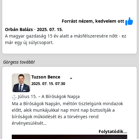
Forrást nézem, kedvelem ott
Orbán Balázs
-
2025. 07. 15.
A magyar gazdaság 15 év alatt a másfélszeresére nőtt - ez
már egy új súlycsoport.
Görgess tovább!
Tuzson Bence
2025. 07. 15. 07:30
️ Július 15. – A Bíróságok Napja
Ma a Bíróságok Napján, méltón tisztelgünk mindazok
előtt, akik munkájukkal nap mint nap biztosítják a
bíróságok működését és a törvényes rend
érvényesülését…
Folytatódik...