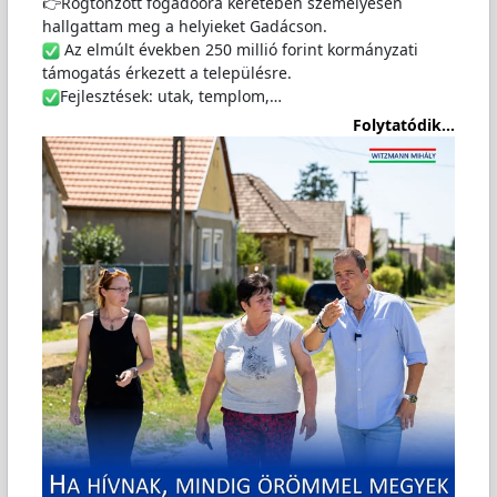
👉Rögtönzött fogadóóra keretében személyesen
hallgattam meg a helyieket Gadácson.
Az elmúlt években 250 millió forint kormányzati
támogatás érkezett a településre.
Fejlesztések: utak, templom,…
Folytatódik...