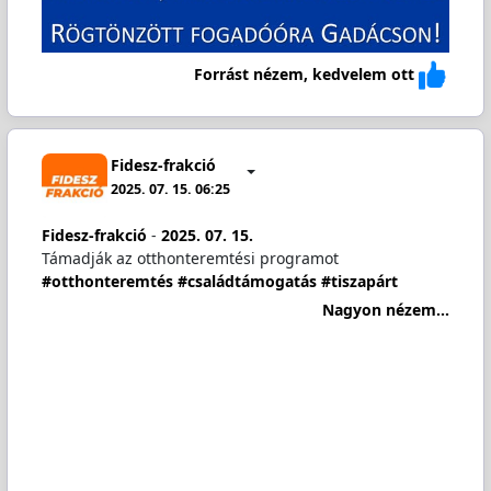
Forrást nézem, kedvelem ott
Fidesz-frakció
2025. 07. 15. 06:25
Fidesz-frakció
-
2025. 07. 15.
Támadják az otthonteremtési programot
#otthonteremtés
#családtámogatás
#tiszapárt
Nagyon nézem...