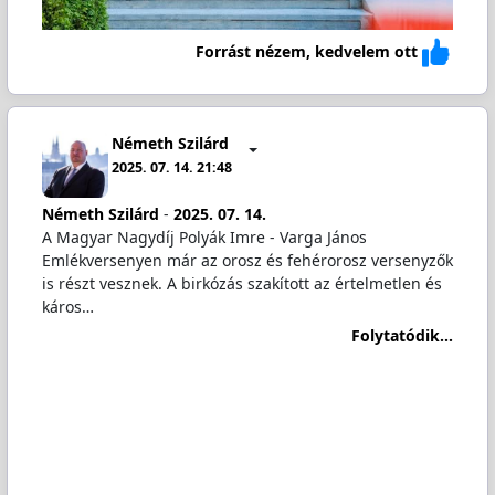
Forrást nézem, kedvelem ott
Németh Szilárd
2025. 07. 14. 21:48
Németh Szilárd
-
2025. 07. 14.
A Magyar Nagydíj Polyák Imre - Varga János
Emlékversenyen már az orosz és fehérorosz versenyzők
is részt vesznek. A birkózás szakított az értelmetlen és
káros…
Folytatódik...