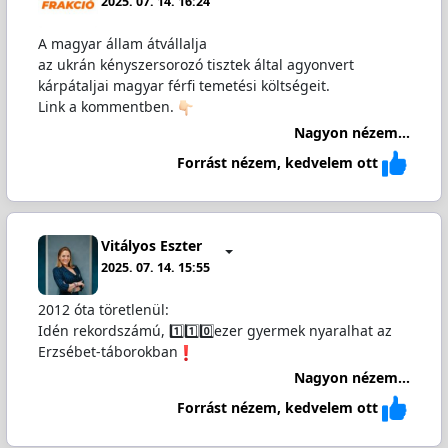
2025. 07. 14. 16:24
A magyar állam átvállalja
az ukrán kényszersorozó tisztek által agyonvert
kárpátaljai magyar férfi temetési költségeit.
Link a kommentben.
Nagyon nézem...
Forrást nézem, kedvelem ott
Vitályos Eszter
2025. 07. 14. 15:55
2012 óta töretlenül:
Idén rekordszámú, 1️⃣1️⃣0️⃣ezer gyermek nyaralhat az
Erzsébet-táborokban
Nagyon nézem...
Forrást nézem, kedvelem ott