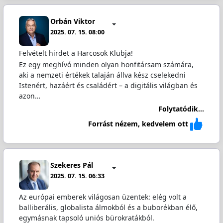
Orbán Viktor
2025. 07. 15. 08:00
Felvételt hirdet a Harcosok Klubja!
Ez egy meghívó minden olyan honfitársam számára,
aki a nemzeti értékek talaján állva kész cselekedni
Istenért, hazáért és családért – a digitális világban és
azon…
Folytatódik...
Forrást nézem, kedvelem ott
Szekeres Pál
2025. 07. 15. 06:33
Az európai emberek világosan üzentek: elég volt a
balliberális, globalista álmokból és a buborékban élő,
egymásnak tapsoló uniós bürokratákból.