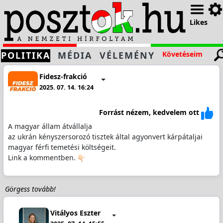
Likes
POLITIKA
MÉDIA
VÉLEMÉNY
Követéseim
Fidesz-frakció
2025. 07. 14. 16:24
Forrást nézem, kedvelem ott
A magyar állam átvállalja
az ukrán kényszersorozó tisztek által agyonvert kárpátaljai
magyar férfi temetési költségeit.
Link a kommentben.
Görgess tovább!
Vitályos Eszter