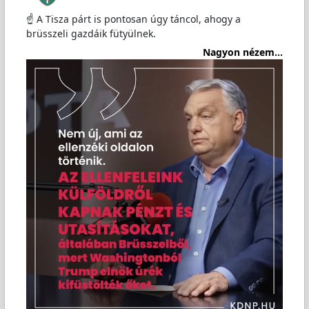
☝ A Tisza párt is pontosan úgy táncol, ahogy a
brüsszeli gazdáik fütyülnek.
Nagyon nézem...