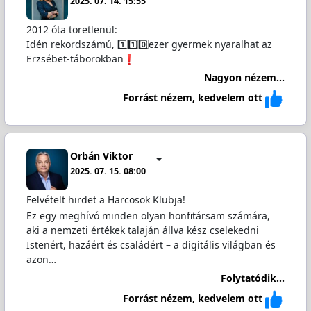
2025. 07. 14. 15:55
2012 óta töretlenül:
Idén rekordszámú, 1️⃣1️⃣0️⃣ezer gyermek nyaralhat az
Erzsébet-táborokban
Nagyon nézem...
Forrást nézem, kedvelem ott
Orbán Viktor
2025. 07. 15. 08:00
Felvételt hirdet a Harcosok Klubja!
Ez egy meghívó minden olyan honfitársam számára,
aki a nemzeti értékek talaján állva kész cselekedni
Istenért, hazáért és családért – a digitális világban és
azon…
Folytatódik...
Forrást nézem, kedvelem ott