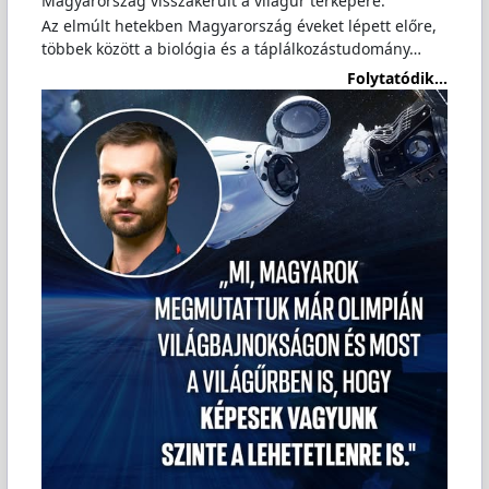
Magyarország visszakerült a világűr térképére.
Az elmúlt hetekben Magyarország éveket lépett előre,
többek között a biológia és a táplálkozástudomány…
Folytatódik...