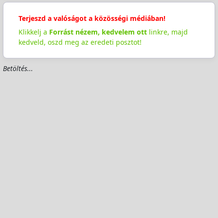
Terjeszd a valóságot a közösségi médiában!
Klikkelj a
Forrást nézem, kedvelem ott
linkre, majd
kedveld, oszd meg az eredeti posztot!
Betöltés...