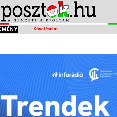
EMÉNY
Követéseim