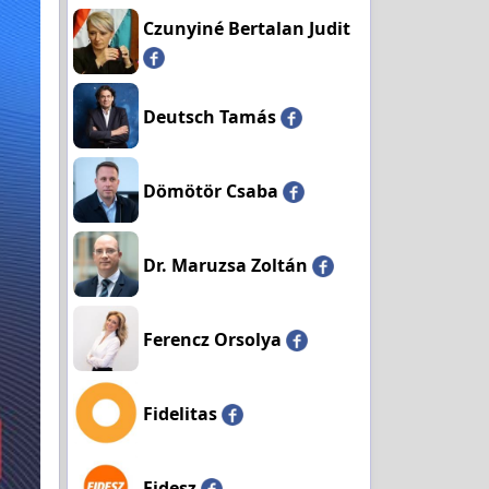
Czunyiné Bertalan Judit
Deutsch Tamás
Dömötör Csaba
Dr. Maruzsa Zoltán
Ferencz Orsolya
Fidelitas
Fidesz