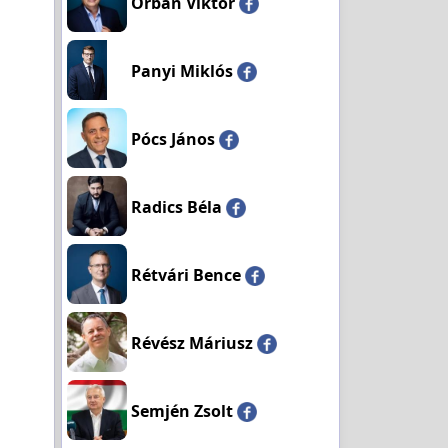
Orbán Viktor
Panyi Miklós
Pócs János
Radics Béla
Rétvári Bence
Révész Máriusz
Semjén Zsolt