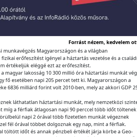
Forrást nézem, kedvelem ot
tási munkavégzés Magyarországon és a világban
 fizikai erőfeszítést igényel a háztartás vezetése és a család
 értékeljük eléggé ezt az erőfeszítést.
 a magyar lakosság 10 300 millió óra háztartási munkát vég
gy fő esetében napi 205 percet tett ki. Magyarországon a
ke 6836 milliárd forint volt 2010-ben, mely az akkori GDP 2
eznek láthatatlan háztartási munkát, mely nemzetközi szinte
míg a férfiak átlagosan napi 90 perccel több időt töltenek
körülbelül napi 2 órával több fizetetlen munkát végeznek
el fél órával többet dolgoznak egy nap, mint a férfiak.
 töltött időt és annak pénzbeli értékét járja körbe a Geo-