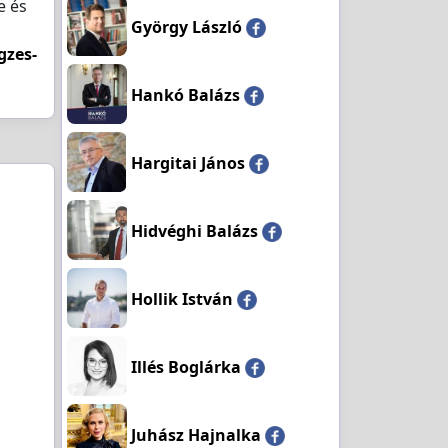
e és
György László
gzes-
Hankó Balázs
Hargitai János
Hidvéghi Balázs
Hollik István
Illés Boglárka
Juhász Hajnalka