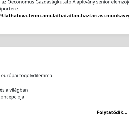
, az Oeconomus Gazdaságkutató Alapítvány senior elemzőj
iportere.
-lathatova-tenni-ami-lathatatlan-haztartasi-munkave
európai fogolydilemma
s a világban
koncepciója
Folytatódik...