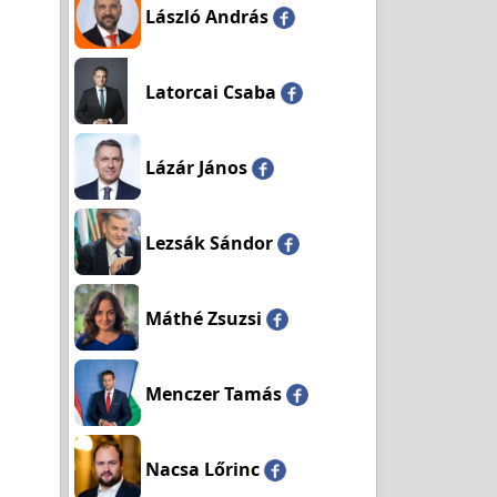
László András
Latorcai Csaba
Lázár János
Lezsák Sándor
Máthé Zsuzsi
Menczer Tamás
Nacsa Lőrinc