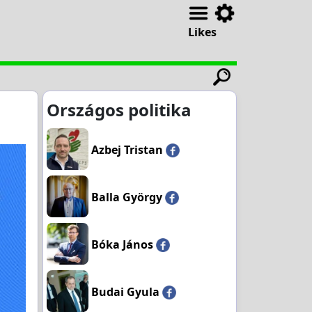
Likes
Országos politika
Azbej Tristan
Balla György
Bóka János
Budai Gyula