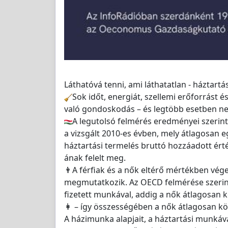
Láthatóvá tenni, ami láthatatlan - háztar
Sok időt, energiát, szellemi erőforrást és
való gondoskodás – és legtöbb esetben nem
A legutolsó felmérés eredményei szerint
a vizsgált 2010-es évben, mely átlagosan e
háztartási termelés bruttó hozzáadott érté
ának felelt meg.
👨A férfiak és a nők eltérő mértékben vég
megmutatkozik. Az OECD felmérése szerint 
fizetett munkával, addig a nők átlagosan 
👩 – így összességében a nők átlagosan köz
A házimunka alapjait, a háztartási munkával