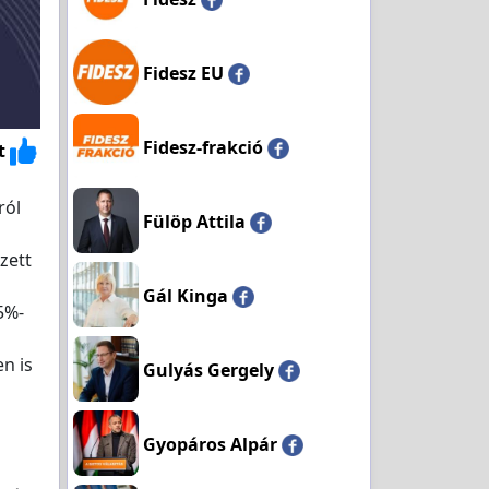
Fidesz EU
Fidesz-frakció
t
ról
Fülöp Attila
zett
Gál Kinga
5%-
n is
Gulyás Gergely
Gyopáros Alpár