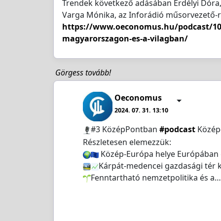
Trendek következő adásában Erdélyi Dóra
Varga Mónika, az Inforádió műsorvezető-r
https://www.oeconomus.hu/podcast/109
magyarorszagon-es-a-vilagban/
Görgess tovább!
Oeconomus
2024. 07. 31. 13:10
️#3 KözépPontban
#podcast
Közép-
Részletesen elemezzük:
Közép-Európa helye Európában é
Kárpát-medencei gazdasági tér 
Fenntartható nemzetpolitika és a…