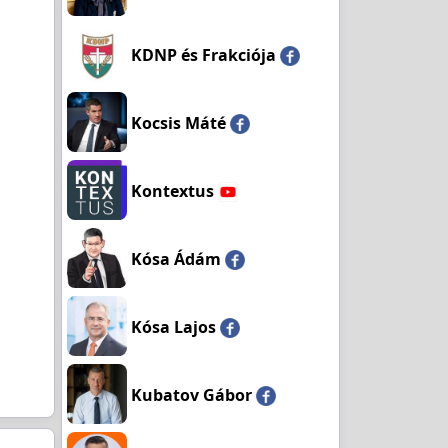
KDNP és Frakciója
Kocsis Máté
Kontextus
Kósa Ádám
Kósa Lajos
Kubatov Gábor