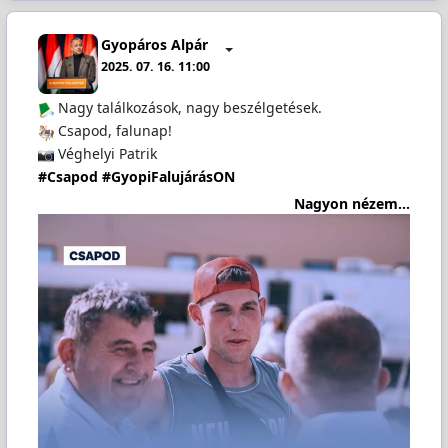
Gyopáros Alpár
2025. 07. 16. 11:00
Nagy találkozások, nagy beszélgetések.
Csapod, falunap!
Véghelyi Patrik
#Csapod
#GyopiFalujárásON
Nagyon nézem...