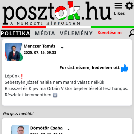
Likes
POLITIKA
MÉDIA
VÉLEMÉNY
Követéseim
Menczer Tamás
2025. 07. 15. 09:33
Forrást nézem, kedvelem ott
Lépünk
Sebestyén József halála nem marad válasz nélkül!
Brüsszel és Kijev ma Orbán Viktor bejelentésétől lesz hangos.
Részletek kommentben.
Görgess tovább!
Dömötör Csaba