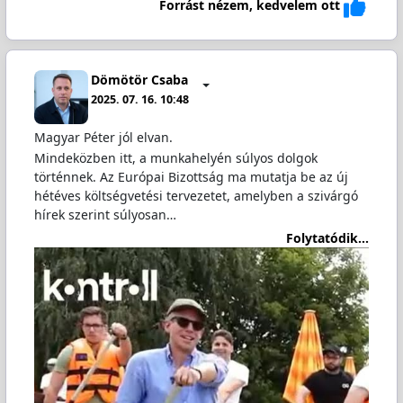
Forrást nézem, kedvelem ott
Dömötör Csaba
2025. 07. 16. 10:48
Magyar Péter jól elvan.
Mindeközben itt, a munkahelyén súlyos dolgok
történnek. Az Európai Bizottság ma mutatja be az új
hétéves költségvetési tervezetet, amelyben a szivárgó
hírek szerint súlyosan…
Folytatódik...