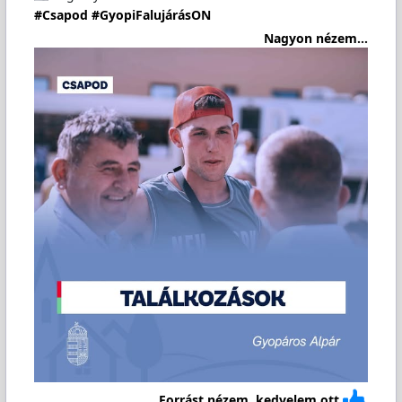
#Csapod
#GyopiFalujárásON
Nagyon nézem...
Forrást nézem, kedvelem ott