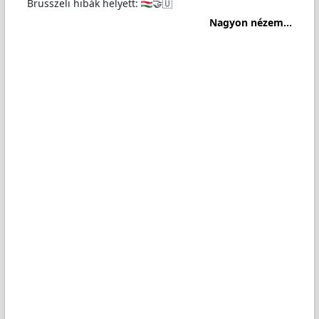
Brüsszeli hibák helyett:
🤝🇺
Nagyon nézem...