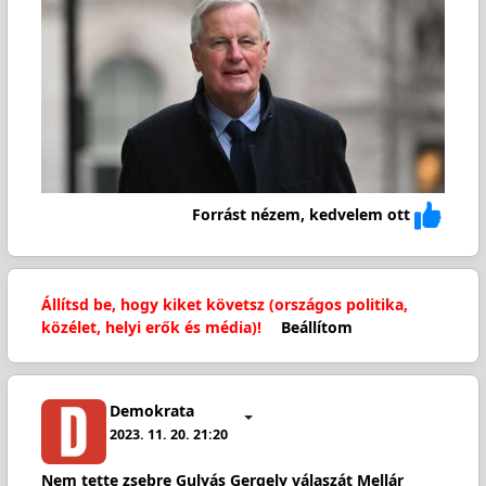
Forrást nézem, kedvelem ott
Állítsd be, hogy kiket követsz (országos politika,
közélet, helyi erők és média)!
Beállítom
Demokrata
2023. 11. 20. 21:20
Nem tette zsebre Gulyás Gergely válaszát Mellár