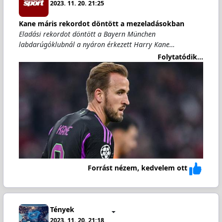
2023. 11. 20. 21:25
Kane máris rekordot döntött a mezeladásokban
Eladási rekordot döntött a Bayern München
labdarúgóklubnál a nyáron érkezett Harry Kane…
Folytatódik...
Forrást nézem, kedvelem ott
Tények
2023. 11. 20. 21:18