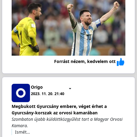
Forrást nézem, kedvelem ott
Origo
2023. 11. 20. 21:40
Megbukott Gyurcsány embere, véget érhet a
Gyurcsány-korszak az orvosi kamarában
Szombaton újabb küldöttközgyűlést tart a Magyar Orvosi
Kamara.
Ismét…