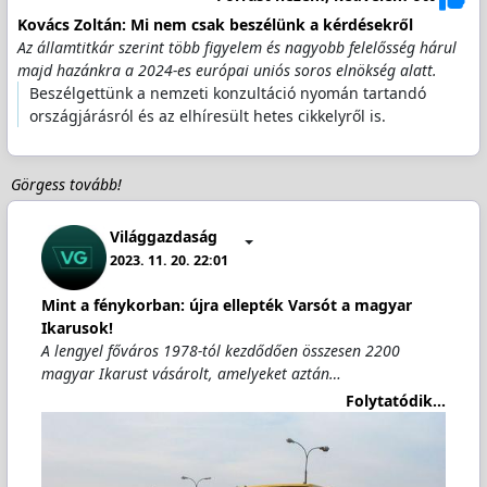
Kovács Zoltán: Mi nem csak beszélünk a kérdésekről
Az államtitkár szerint több figyelem és nagyobb felelősség hárul
majd hazánkra a 2024-es európai uniós soros elnökség alatt.
Beszélgettünk a nemzeti konzultáció nyomán tartandó
országjárásról és az elhíresült hetes cikkelyről is.
Görgess tovább!
Világgazdaság
2023. 11. 20. 22:01
Mint a fénykorban: újra ellepték Varsót a magyar
Ikarusok!
A lengyel főváros 1978-tól kezdődően összesen 2200
magyar Ikarust vásárolt, amelyeket aztán…
Folytatódik...