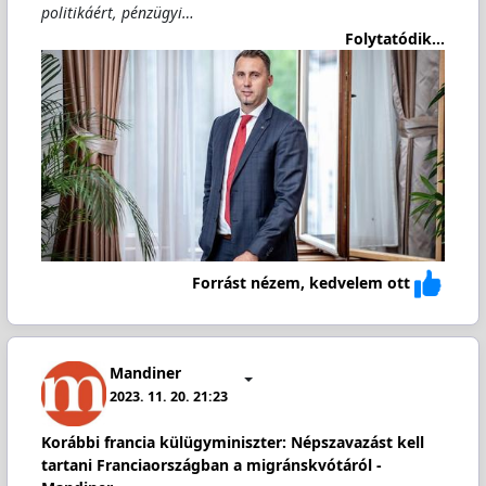
politikáért, pénzügyi…
Folytatódik...
Forrást nézem, kedvelem ott
Mandiner
2023. 11. 20. 21:23
Korábbi francia külügyminiszter: Népszavazást kell
tartani Franciaországban a migránskvótáról -