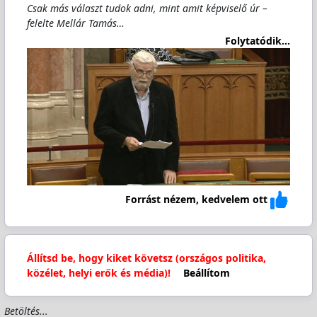
Csak más választ tudok adni, mint amit képviselő úr –
felelte Mellár Tamás…
Folytatódik...
Forrást nézem, kedvelem ott
Állítsd be, hogy kiket követsz (országos politika,
közélet, helyi erők és média)!
Beállítom
Betöltés...