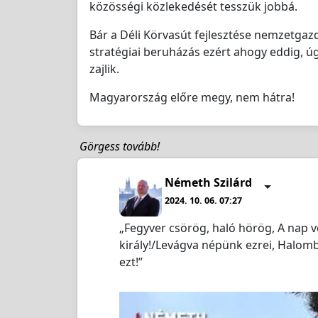
közösségi közlekedését tesszük jobbá.
Bár a Déli Körvasút fejlesztése nemzetgaz
stratégiai beruházás ezért ahogy eddig, úg
zajlik.
Magyarország előre megy, nem hátra!
Görgess tovább!
Németh Szilárd
2024. 10. 06. 07:27
„Fegyver csörög, haló hörög, A nap vér
király!/Levágva népünk ezrei, Halomba,
ezt!”