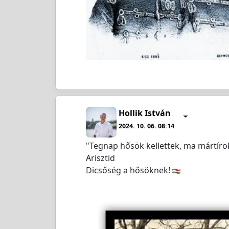
Hollik István
2024. 10. 06. 08:14
"Tegnap hősök kellettek, ma mártírok.
Arisztid
Dicsőség a hősöknek!