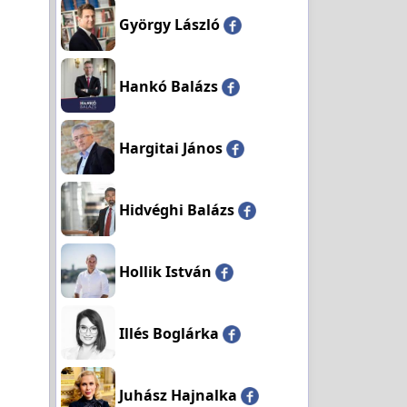
György László
Hankó Balázs
Hargitai János
Hidvéghi Balázs
Hollik István
Illés Boglárka
Juhász Hajnalka