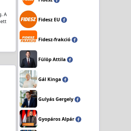
. A
Fidesz EU
ett
Fidesz-frakció
Fülöp Attila
Gál Kinga
Gulyás Gergely
Gyopáros Alpár