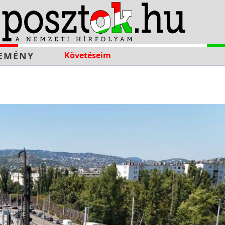
EMÉNY
Követéseim