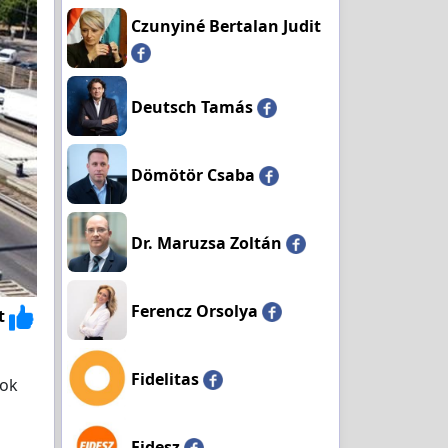
Czunyiné Bertalan Judit
Deutsch Tamás
Dömötör Csaba
Dr. Maruzsa Zoltán
Ferencz Orsolya
t
Fidelitas
sok
Fidesz