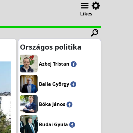
Likes
Országos politika
Azbej Tristan
Balla György
Bóka János
Budai Gyula