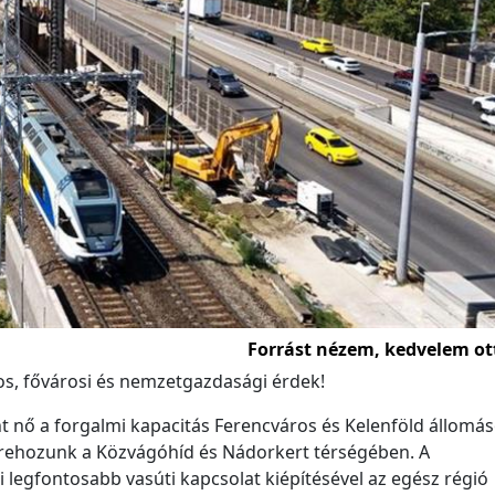
Forrást nézem, kedvelem ot
os, fővárosi és nemzetgazdasági érdek!
nt nő a forgalmi kapacitás Ferencváros és Kelenföld állomá
létrehozunk a Közvágóhíd és Nádorkert térségében. A
i legfontosabb vasúti kapcsolat kiépítésével az egész régió