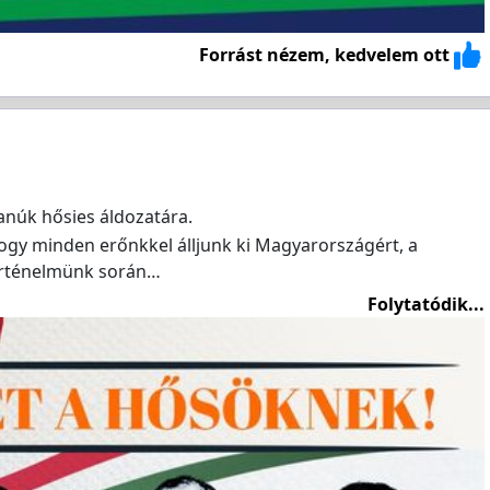
Forrást nézem, kedvelem ott
tanúk hősies áldozatára.
hogy minden erőnkkel álljunk ki Magyarországért, a
örténelmünk során…
Folytatódik...