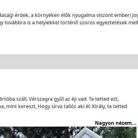
dasági érdek, a környéken élők nyugalma viszont emberi jog
y továbbra is a helyiekkel történő szoros egyeztetések mell
tóba száll, Vérszagra gyűl az éji vad: Te tetted ezt,
 mint kereszt, Hogy sirva tallóz aki él: Király, te tetted
Nagyon nézem...