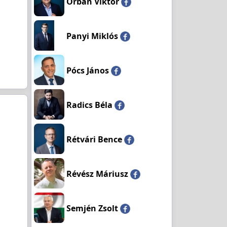
Orbán Viktor
Panyi Miklós
Pócs János
Radics Béla
Rétvári Bence
Révész Máriusz
Semjén Zsolt