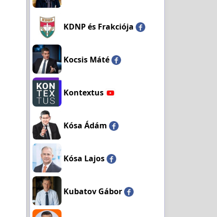
KDNP és Frakciója
Kocsis Máté
Kontextus
Kósa Ádám
Kósa Lajos
Kubatov Gábor