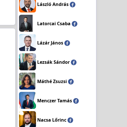
László András
Latorcai Csaba
Lázár János
Lezsák Sándor
Máthé Zsuzsi
Menczer Tamás
Nacsa Lőrinc