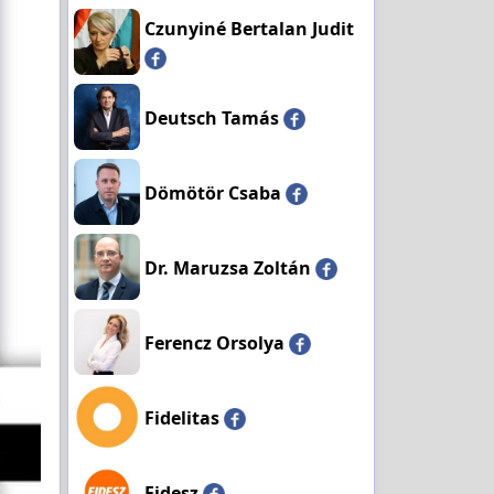
Czunyiné Bertalan Judit
Deutsch Tamás
Dömötör Csaba
Dr. Maruzsa Zoltán
Ferencz Orsolya
Fidelitas
Fidesz