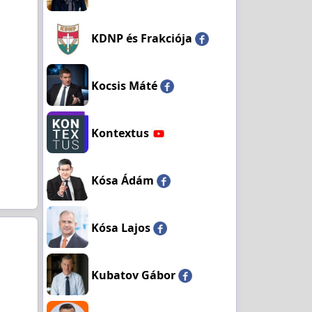
KDNP és Frakciója
Kocsis Máté
Kontextus
Kósa Ádám
Kósa Lajos
Kubatov Gábor