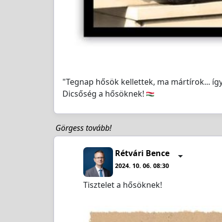
"Tegnap hősök kellettek, ma mártírok... íg
Dicsőség a hősöknek!
Görgess tovább!
Rétvári Bence
2024. 10. 06. 08:30
Tisztelet a hősöknek!