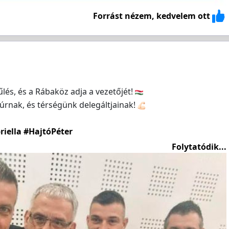
Forrást nézem, kedvelem ott
és, és a Rábaköz adja a vezetőjét!
úrnak, és térségünk delegáltjainak!
riella
#HajtóPéter
Folytatódik...