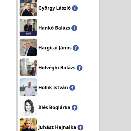
György László
Hankó Balázs
Hargitai János
Hidvéghi Balázs
Hollik István
Illés Boglárka
Juhász Hajnalka