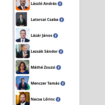
László András
Latorcai Csaba
Lázár János
Lezsák Sándor
Máthé Zsuzsi
Menczer Tamás
Nacsa Lőrinc