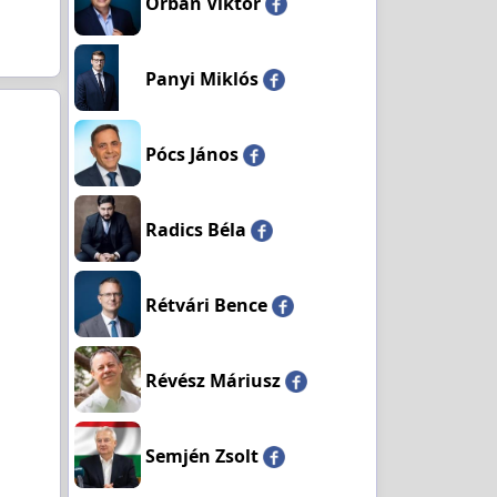
Orbán Viktor
Panyi Miklós
Pócs János
Radics Béla
Rétvári Bence
Révész Máriusz
Semjén Zsolt