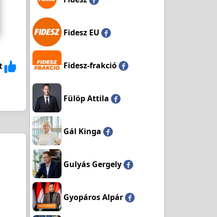
Fidesz EU
Fidesz-frakció
t
Fülöp Attila
Gál Kinga
Gulyás Gergely
Gyopáros Alpár