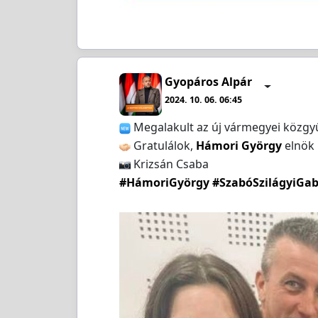
Gyopáros Alpár
2024. 10. 06. 06:45
Megalakult az új vármegyei közgyűl
Gratulálok,
Hámori György
elnök 
Krizsán Csaba
#HámoriGyörgy
#SzabóSzilágyiGab