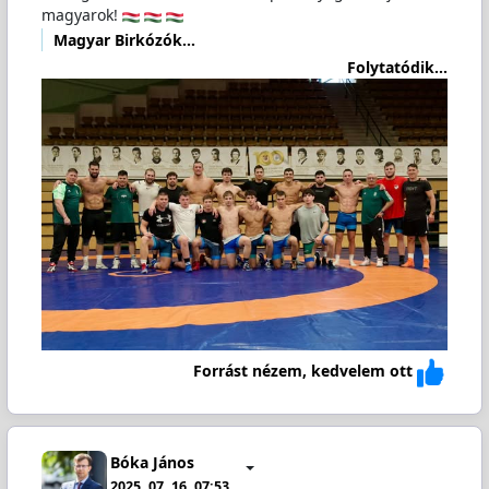
magyarok!
Magyar Birkózók…
Folytatódik...
Forrást nézem, kedvelem ott
Bóka János
2025. 07. 16. 07:53