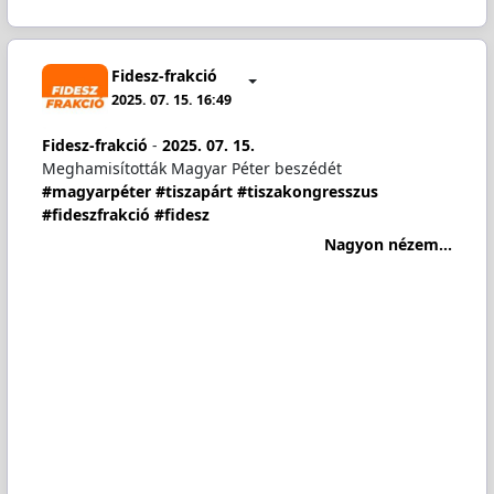
Fidesz-frakció
2025. 07. 15. 16:49
Fidesz-frakció
-
2025. 07. 15.
Meghamisították Magyar Péter beszédét
#magyarpéter
#tiszapárt
#tiszakongresszus
#fideszfrakció
#fidesz
Nagyon nézem...