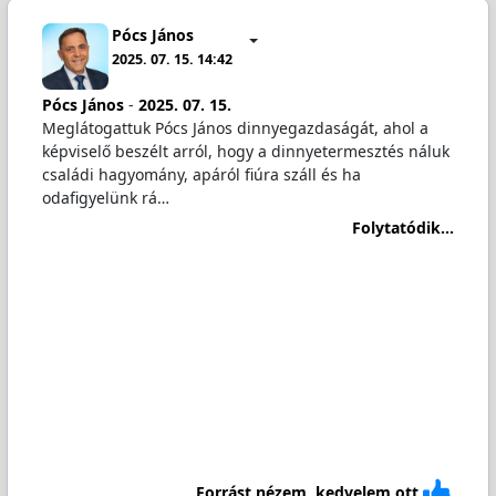
Pócs János
2025. 07. 15. 14:42
Pócs János
-
2025. 07. 15.
Meglátogattuk Pócs János dinnyegazdaságát, ahol a
képviselő beszélt arról, hogy a dinnyetermesztés náluk
családi hagyomány, apáról fiúra száll és ha
odafigyelünk rá…
Folytatódik...
Forrást nézem, kedvelem ott