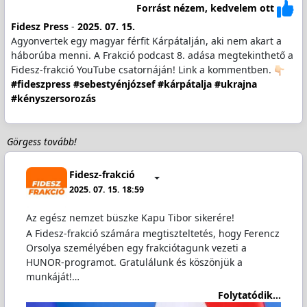
Forrást nézem, kedvelem ott
Fidesz Press
-
2025. 07. 15.
Agyonvertek egy magyar férfit Kárpátalján, aki nem akart a
háborúba menni. A Frakció podcast 8. adása megtekinthető a
Fidesz-frakció YouTube csatornáján! Link a kommentben.
#fideszpress
#sebestyénjózsef
#kárpátalja
#ukrajna
#kényszersorozás
Görgess tovább!
Fidesz-frakció
2025. 07. 15. 18:59
Az egész nemzet büszke Kapu Tibor sikerére!
A Fidesz-frakció számára megtiszteltetés, hogy Ferencz
Orsolya személyében egy frakciótagunk vezeti a
HUNOR-programot. Gratulálunk és köszönjük a
munkáját!…
Folytatódik...