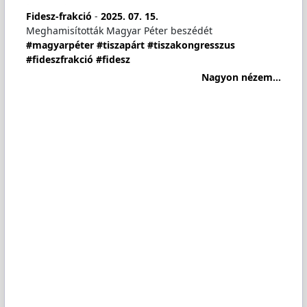
Fidesz-frakció
-
2025. 07. 15.
Meghamisították Magyar Péter beszédét
#magyarpéter
#tiszapárt
#tiszakongresszus
#fideszfrakció
#fidesz
Nagyon nézem...