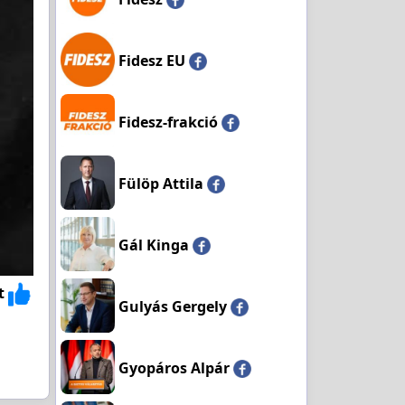
Fidesz EU
Fidesz-frakció
Fülöp Attila
Gál Kinga
t
Gulyás Gergely
Gyopáros Alpár