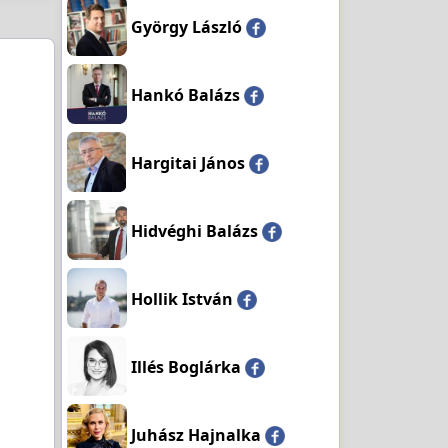
György László
Hankó Balázs
Hargitai János
Hidvéghi Balázs
Hollik István
Illés Boglárka
Juhász Hajnalka