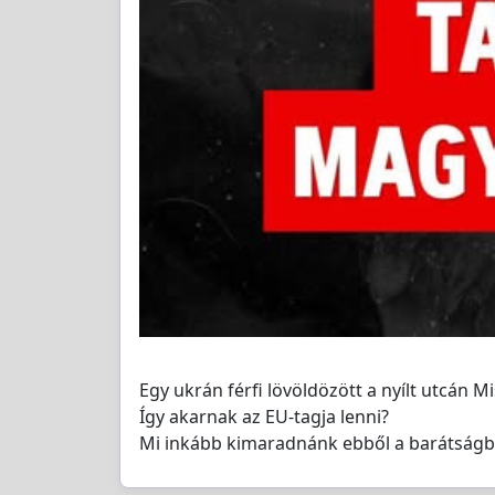
Egy ukrán férfi lövöldözött a nyílt utcán M
Így akarnak az EU-tagja lenni?
Mi inkább kimaradnánk ebből a barátságb