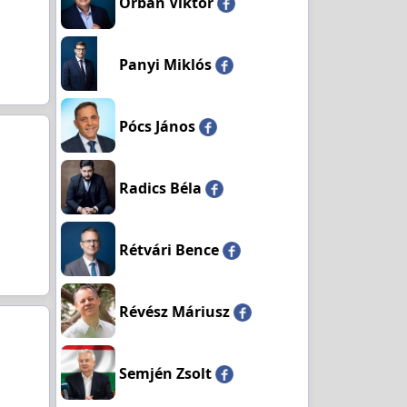
Orbán Viktor
Panyi Miklós
Pócs János
Radics Béla
Rétvári Bence
Révész Máriusz
Semjén Zsolt