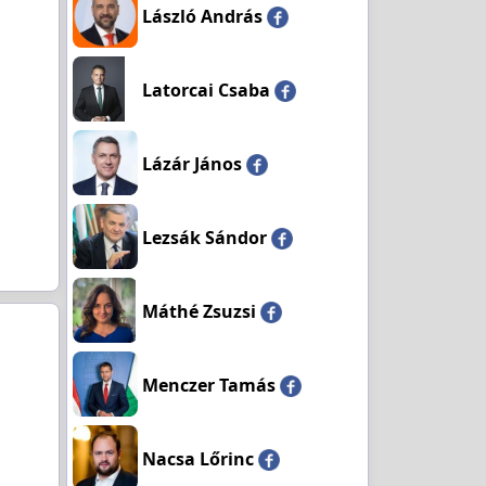
László András
Latorcai Csaba
Lázár János
Lezsák Sándor
Máthé Zsuzsi
Menczer Tamás
Nacsa Lőrinc