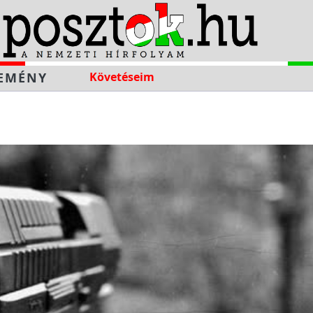
EMÉNY
Követéseim