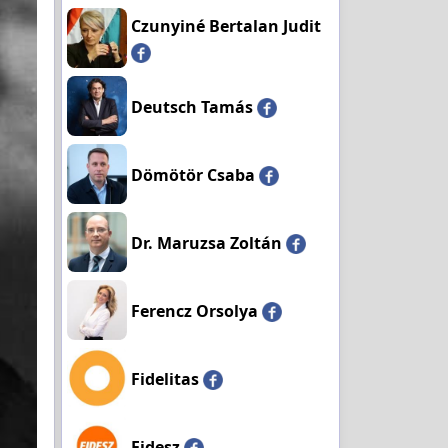
Czunyiné Bertalan Judit
Deutsch Tamás
Dömötör Csaba
Dr. Maruzsa Zoltán
Ferencz Orsolya
Fidelitas
Fidesz