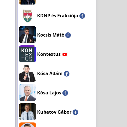
KDNP és Frakciója
Kocsis Máté
Kontextus
Kósa Ádám
Kósa Lajos
Kubatov Gábor