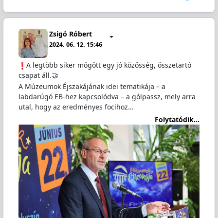
Zsigó Róbert
2024. 06. 12. 15:46
️A legtöbb siker mögött egy jó közösség, összetartó
csapat áll.🤝
A Múzeumok Éjszakájának idei tematikája – a
labdarúgó EB-hez kapcsolódva – a gólpassz, mely arra
utal, hogy az eredményes focihoz…
Folytatódik...