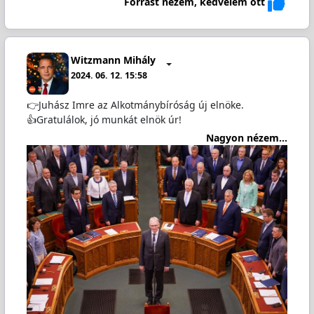
Forrást nézem, kedvelem ott
Witzmann Mihály
2024. 06. 12. 15:58
👉Juhász Imre az Alkotmánybíróság új elnöke.
👍Gratulálok, jó munkát elnök úr!
Nagyon nézem...