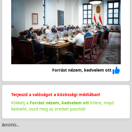
Forrást nézem, kedvelem ott
Terjeszd a valóságot a közösségi médiában!
Klikkelj a
Forrást nézem, kedvelem ott
linkre, majd
kedveld, oszd meg az eredeti posztot!
Betöltés...