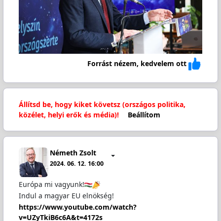
Forrást nézem, kedvelem ott
Állítsd be, hogy kiket követsz (országos politika,
közélet, helyi erők és média)!
Beállítom
Németh Zsolt
2024. 06. 12. 16:00
Európa mi vagyunk!
Indul a magyar EU elnökség!
https://www.youtube.com/watch?
v=UZyTkiB6c6A&t=4172s