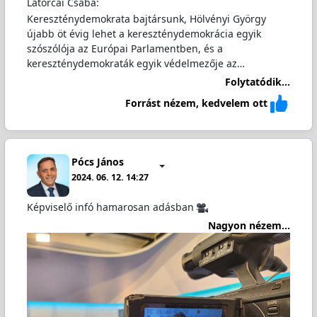
Latorcai Csaba:
Kereszténydemokrata bajtársunk, Hölvényi György
újabb öt évig lehet a kereszténydemokrácia egyik
szószólója az Európai Parlamentben, és a
kereszténydemokraták egyik védelmezője az…
Folytatódik...
Forrást nézem, kedvelem ott
Pócs János
2024. 06. 12. 14:27
Képviselő infó hamarosan adásban
Nagyon nézem...