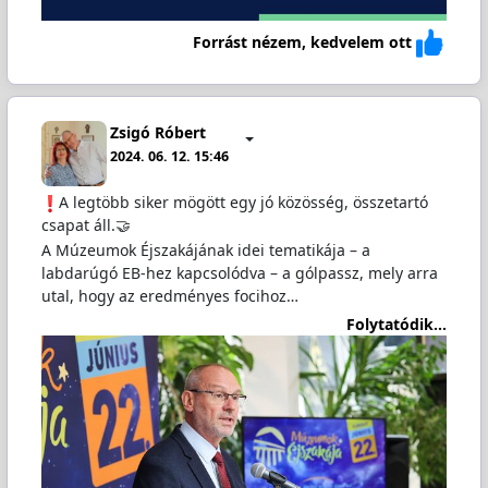
Forrást nézem, kedvelem ott
Zsigó Róbert
2024. 06. 12. 15:46
️A legtöbb siker mögött egy jó közösség, összetartó
csapat áll.🤝
A Múzeumok Éjszakájának idei tematikája – a
labdarúgó EB-hez kapcsolódva – a gólpassz, mely arra
utal, hogy az eredményes focihoz…
Folytatódik...